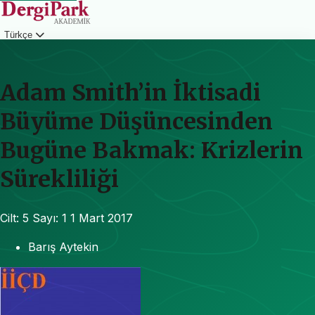
Türkçe
Giriş
Adam Smith’in İktisadi
Büyüme Düşüncesinden
Bugüne Bakmak: Krizlerin
Sürekliliği
Cilt: 5
Sayı: 1
1 Mart 2017
Barış Aytekin