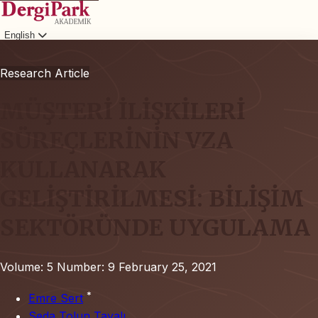
English
Login
Research Article
MÜŞTERİ İLİŞKİLERİ
SÜREÇLERİNİN VZA
KULLANARAK
GELİŞTİRİLMESİ: BİLİŞİM
SEKTÖRÜNDE UYGULAMA
Volume: 5
Number: 9
February 25, 2021
*
Emre Sert
Seda Tolun Tayalı