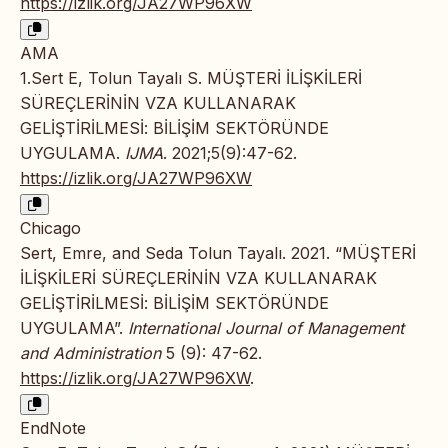
https://izlik.org/JA27WP96XW
AMA
1.Sert E, Tolun Tayalı S. MÜŞTERİ İLİŞKİLERİ
SÜREÇLERİNİN VZA KULLANARAK
GELİŞTİRİLMESİ: BİLİŞİM SEKTÖRÜNDE
UYGULAMA.
IJMA
. 2021;5(9):47-62.
https://izlik.org/JA27WP96XW
Chicago
Sert, Emre, and Seda Tolun Tayalı. 2021. “MÜŞTERİ
İLİŞKİLERİ SÜREÇLERİNİN VZA KULLANARAK
GELİŞTİRİLMESİ: BİLİŞİM SEKTÖRÜNDE
UYGULAMA”.
International Journal of Management
and Administration
5 (9): 47-62.
https://izlik.org/JA27WP96XW
.
EndNote