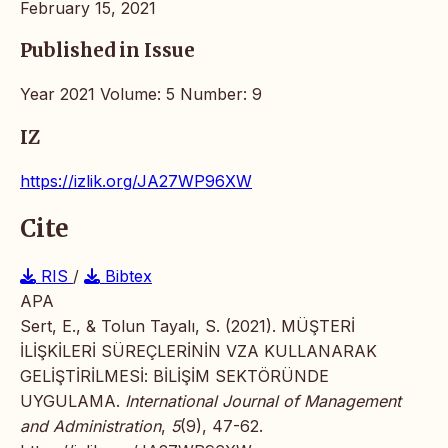
February 15, 2021
Published in Issue
Year 2021 Volume: 5 Number: 9
IZ
https://izlik.org/JA27WP96XW
Cite
RIS
/
Bibtex
APA
Sert, E., & Tolun Tayalı, S. (2021). MÜŞTERİ
İLİŞKİLERİ SÜREÇLERİNİN VZA KULLANARAK
GELİŞTİRİLMESİ: BİLİŞİM SEKTÖRÜNDE
UYGULAMA.
International Journal of Management
and Administration
,
5
(9), 47-62.