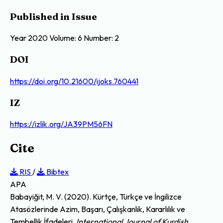
Published in Issue
Year 2020 Volume: 6 Number: 2
DOI
https://doi.org/10.21600/ijoks.760441
IZ
https://izlik.org/JA39PM56FN
Cite
RIS
/
Bibtex
APA
Babayiğit, M. V. (2020). Kürtçe, Türkçe ve İngilizce
Atasözlerinde Azim, Başarı, Çalışkanlık, Kararlılık ve
Tembellik İfadeleri.
International Journal of Kurdish