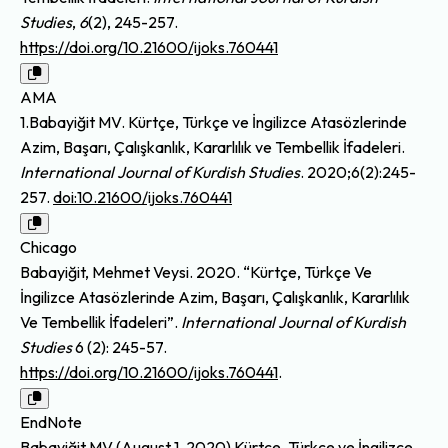
Studies
,
6
(2), 245-257.
https://doi.org/10.21600/ijoks.760441
AMA
1.Babayiğit MV. Kürtçe, Türkçe ve İngilizce Atasözlerinde
Azim, Başarı, Çalışkanlık, Kararlılık ve Tembellik İfadeleri.
International Journal of Kurdish Studies
. 2020;6(2):245-
257.
doi:10.21600/ijoks.760441
Chicago
Babayiğit, Mehmet Veysi. 2020. “Kürtçe, Türkçe Ve
İngilizce Atasözlerinde Azim, Başarı, Çalışkanlık, Kararlılık
Ve Tembellik İfadeleri”.
International Journal of Kurdish
Studies
6 (2): 245-57.
https://doi.org/10.21600/ijoks.760441
.
EndNote
Babayiğit MV (August 1, 2020) Kürtçe, Türkçe ve İngilizce