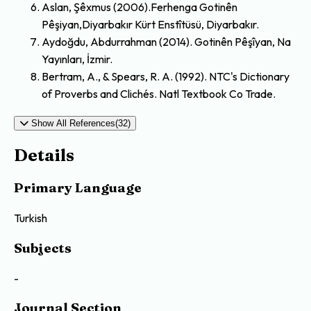
Aslan, Şêxmus (2006).Ferhenga Gotinên
Pêşiyan,Diyarbakır Kürt Enstîtüsü, Diyarbakır.
Aydoğdu, Abdurrahman (2014). Gotinên Pêşîyan, Na
Yayınları, İzmir.
Bertram, A., & Spears, R. A. (1992). NTC's Dictionary
of Proverbs and Clichés. Natl Textbook Co Trade.
Show All References(32)
Details
Primary Language
Turkish
Subjects
-
Journal Section