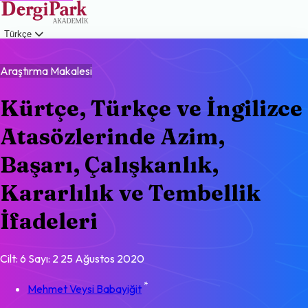
Türkçe
Giriş
Araştırma Makalesi
Kürtçe, Türkçe ve İngilizce
Atasözlerinde Azim,
Başarı, Çalışkanlık,
Kararlılık ve Tembellik
İfadeleri
Cilt: 6
Sayı: 2
25 Ağustos 2020
*
Mehmet Veysi Babayiğit