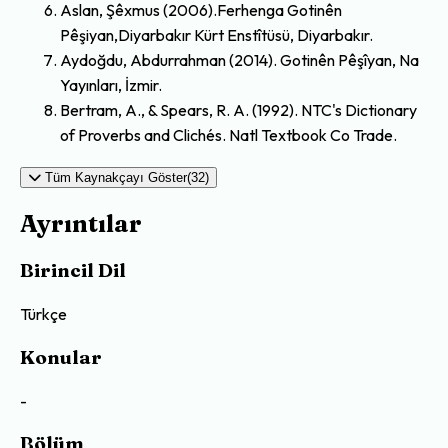
Aslan, Şêxmus (2006).Ferhenga Gotinên
Pêşiyan,Diyarbakır Kürt Enstîtüsü, Diyarbakır.
Aydoğdu, Abdurrahman (2014). Gotinên Pêşîyan, Na
Yayınları, İzmir.
Bertram, A., & Spears, R. A. (1992). NTC's Dictionary
of Proverbs and Clichés. Natl Textbook Co Trade.
Tüm Kaynakçayı Göster(32)
Ayrıntılar
Birincil Dil
Türkçe
Konular
-
Bölüm