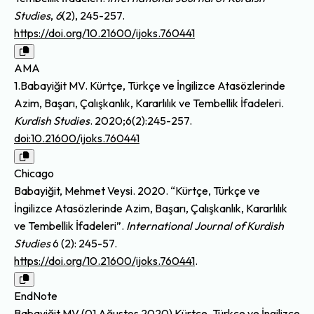
Studies
,
6
(2), 245-257.
https://doi.org/10.21600/ijoks.760441
AMA
1.Babayiğit MV. Kürtçe, Türkçe ve İngilizce Atasözlerinde
Azim, Başarı, Çalışkanlık, Kararlılık ve Tembellik İfadeleri.
Kurdish Studies
. 2020;6(2):245-257.
doi:10.21600/ijoks.760441
Chicago
Babayiğit, Mehmet Veysi. 2020. “Kürtçe, Türkçe ve
İngilizce Atasözlerinde Azim, Başarı, Çalışkanlık, Kararlılık
ve Tembellik İfadeleri”.
International Journal of Kurdish
Studies
6 (2): 245-57.
https://doi.org/10.21600/ijoks.760441
.
EndNote
Babayiğit MV (01 Ağustos 2020) Kürtçe, Türkçe ve İngilizce