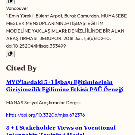
Vancouver
1.Emin Yürekli, Bülent Arpat, Burak Çamurdan. MUHASEBE
MESLEK MENSUPLARININ 3+1 İŞBAŞI EĞİTİMİ
MODELİNE YAKLAŞIMLARI: DENİZLİ İLİNDE BİR ALAN
ARAŞTIRMASI. JEBUPOR. 2018 Jun. 1;3(6):102-10.
doi:10.25204/iktisad.353499
Cited By
MYO'lardaki 3+1 İşbaşı Eğitimlerinin
Girişimcilik Eğilimine Etkisi: PAÜ Örneği
MANAS Sosyal Araştırmalar Dergisi
https://doi.org/10.33206/mjss.672376
3 + 1 Stakeholder Views on Vocational
Internship Training Model