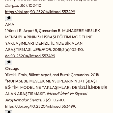
Dergisi
,
3
(6), 102-110.
https://doi.org/10.25204/iktisad.353499
AMA
1.Yürekli E, Arpat B, Çamurdan B. MUHASEBE MESLEK
MENSUPLARININ 3+1 İŞBAŞI EĞİTİMİ MODELİNE
YAKLAŞIMLARI: DENİZLİ İLİNDE BİR ALAN
ARAŞTIRMASI.
JEBUPOR
. 2018;3(6):102-110.
doi:10.25204/iktisad.353499
Chicago
Yürekli, Emin, Bülent Arpat, and Burak Çamurdan. 2018.
“MUHASEBE MESLEK MENSUPLARININ 3+1 İŞBAŞI
EĞİTİMİ MODELİNE YAKLAŞIMLARI: DENİZLİ İLİNDE BİR
ALAN ARAŞTIRMASI”.
İktisadi İdari Ve Siyasal
Araştırmalar Dergisi
3 (6): 102-10.
https://doi.org/10.25204/iktisad.353499
.