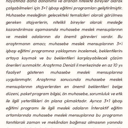
hayatında daha donanımlı ve aranan nitelikte bireyler olarak
çalışabilmeleri için 3+1 işbaşı eğitimi programları geliştirilmiştir.
Muhasebe mesleğinin gelecekteki temsilcileri olarak görülmesi
gereken stajyerlerin, nitelikli bireyler olarak mesleğe
kazandırılması aşamasında muhasebe meslek mensuplarının
ve meslek odalarının da önemli görevleri vardır. Bu
araştırmanın amacı; muhasebe meslek mensuplarının 3+1
işbaşı eğitimi programına yaklaşımını incelemek, beklentilerini
ortaya koymak ve bu beklentileri karşılayabilecek çözüm
önerileri sunmaktır. Araştırma Denizli il merkezinde en az 10 yıl
faaliyet gösteren muhasebe meslek mensuplarına
uygulanmıştır. Araştırma sonucunda muhasebe meslek
mensuplarının stajyerlerden en önemli beklentileri belge
düzeni, paket program bilgisi, ön muhasebe, sorumluluk ve etik
ile ilgili yeterlilikleri ön plana çıkmaktadır. Ayrıca 3+1 işbaşı
eğitimi programı ile ilgili meslek odaların İnteraktif eğitim
ortamlarında muhasebe meslek mensuplarına bu programın
tanıtılarak zaman ve mekândan bağımsız olmasının yanında