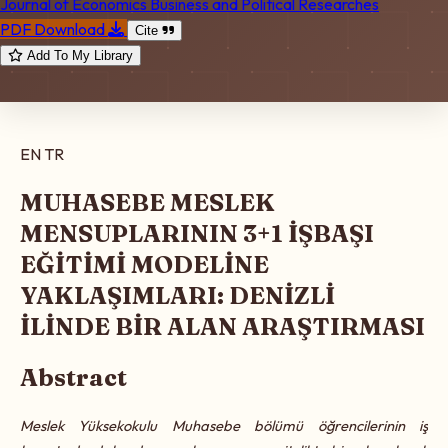
Journal of Economics Business and Political Researches
PDF Download
Cite
Add To My Library
EN
TR
MUHASEBE MESLEK
MENSUPLARININ 3+1 İŞBAŞI
EĞİTİMİ MODELİNE
YAKLAŞIMLARI: DENİZLİ
İLİNDE BİR ALAN ARAŞTIRMASI
Abstract
Meslek Yüksekokulu Muhasebe bölümü öğrencilerinin iş