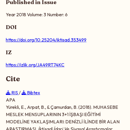
Published in Issue
Year 2018 Volume: 3 Number: 6
DOI
https://doi.org/10.25204/iktisad.353499
IZ
https://izlik.org/JA49RT74KC
Cite
RIS
/
Bibtex
APA
Yürekli, E., Arpat, B., & Çamurdan, B. (2018). MUHASEBE
MESLEK MENSUPLARININ 3+1 İŞBAŞI EĞİTİMİ
MODELİNE YAKLAŞIMLARI: DENİZLİ İLİNDE BİR ALAN
ARAŞTIRMASI.
İktisadi İdari Ve Siyasal Araştırmalar