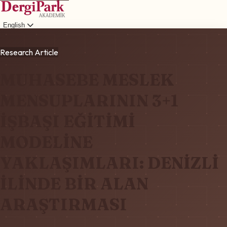
English
Login
Research Article
MUHASEBE MESLEK
MENSUPLARININ 3+1
İŞBAŞI EĞİTİMİ
MODELİNE
YAKLAŞIMLARI: DENİZLİ
İLİNDE BİR ALAN
ARAŞTIRMASI