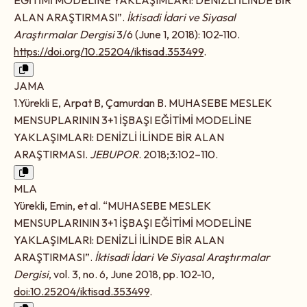
EĞİTİMİ MODELİNE YAKLAŞIMLARI: DENİZLİ İLİNDE BİR
ALAN ARAŞTIRMASI”.
İktisadi İdari ve Siyasal
Araştırmalar Dergisi
3/6 (June 1, 2018): 102-110.
https://doi.org/10.25204/iktisad.353499
.
JAMA
1.Yürekli E, Arpat B, Çamurdan B. MUHASEBE MESLEK
MENSUPLARININ 3+1 İŞBAŞI EĞİTİMİ MODELİNE
YAKLAŞIMLARI: DENİZLİ İLİNDE BİR ALAN
ARAŞTIRMASI.
JEBUPOR
. 2018;3:102–110.
MLA
Yürekli, Emin, et al. “MUHASEBE MESLEK
MENSUPLARININ 3+1 İŞBAŞI EĞİTİMİ MODELİNE
YAKLAŞIMLARI: DENİZLİ İLİNDE BİR ALAN
ARAŞTIRMASI”.
İktisadi İdari Ve Siyasal Araştırmalar
Dergisi
, vol. 3, no. 6, June 2018, pp. 102-10,
doi:10.25204/iktisad.353499
.