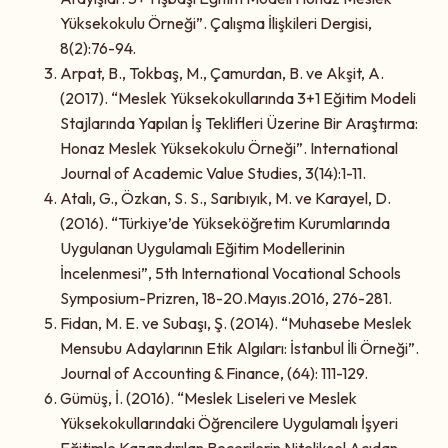
Yüksekokulu Örneği”. Çalışma İlişkileri Dergisi,
8(2):76-94.
Arpat, B., Tokbaş, M., Çamurdan, B. ve Akşit, A.
(2017). “Meslek Yüksekokullarında 3+1 Eğitim Modeli
Stajlarında Yapılan İş Teklifleri Üzerine Bir Araştırma:
Honaz Meslek Yüksekokulu Örneği”. International
Journal of Academic Value Studies, 3(14):1-11.
Atalı, G., Özkan, S. S., Sarıbıyık, M. ve Karayel, D.
(2016). “Türkiye’de Yükseköğretim Kurumlarında
Uygulanan Uygulamalı Eğitim Modellerinin
İncelenmesi”, 5th International Vocational Schools
Symposium-Prizren, 18-20.Mayıs.2016, 276-281.
Fidan, M. E. ve Subaşı, Ş. (2014). “Muhasebe Meslek
Mensubu Adaylarının Etik Algıları: İstanbul İli Örneği”.
Journal of Accounting & Finance, (64): 111-129.
Gümüş, İ. (2016). “Meslek Liseleri ve Meslek
Yüksekokullarındaki Öğrencilere Uygulamalı İşyeri
Eğitimle Kazandırılan Becerilerin Niteliksel Açıdan