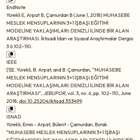
EndNote
Yürekli E, Arpat B, Çamurdan B (June 1, 2018) MUHASEBE
MESLEK MENSUPLARININ 3+1 İŞBAŞI EĞİTİMİ
MODELİNE YAKLAŞIMLARI: DENİZLİ İLİNDE BİR ALAN
ARAŞTIRMASI. İktisadi İdari ve Siyasal Araştırmalar Dergisi
3 6 102–110.
IEEE
[1]E. Yürekli, B. Arpat, and B. Çamurdan, “MUHASEBE
MESLEK MENSUPLARININ 3+1 İŞBAŞI EĞİTİMİ
MODELİNE YAKLAŞIMLARI: DENİZLİ İLİNDE BİR ALAN
ARAŞTIRMASI”,
JEBUPOR
, vol. 3, no. 6, pp. 102–110, June
2018,
doi: 10.25204/iktisad.353499
.
ISNAD
Yürekli, Emin - Arpat, Bülent - Çamurdan, Burak.
“MUHASEBE MESLEK MENSUPLARININ 3+1 İŞBAŞI