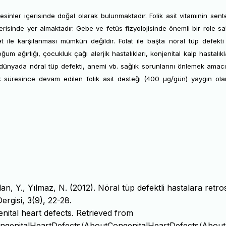
esinler içerisinde doğal olarak bulunmaktadır.
Folik asit vitaminin sent
erisinde yer almaktadır. Gebe ve fetüs fizyolojisinde önemli bir role sa
 ile karşılanması mümkün değildir. Folat ile başta nöral tüp defekti
ağırlığı, çocukluk çağı alerjik hastalıkları, konjenital kalp hastalıkla
üm dünyada nöral tüp defekti, anemi vb. sağlık sorunlarını önlemek amacı
ik süresince devam edilen folik asit desteği (400 µg/gün) yaygın ola
lan, Y., Yılmaz, N. (2012). Nöral tüp defektli hastalara retro
ergisi, 3(9), 22-28.
ital heart defects. Retrieved from
ngenitalHeartDefects/AboutCongenitalHeartDefects/About