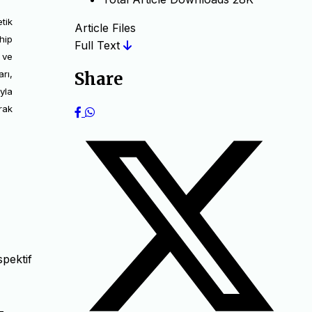
etik
Article Files
hip
Full Text
 ve
rı,
Share
yla
rak
spektif
-