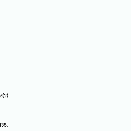
5
(2),
138.