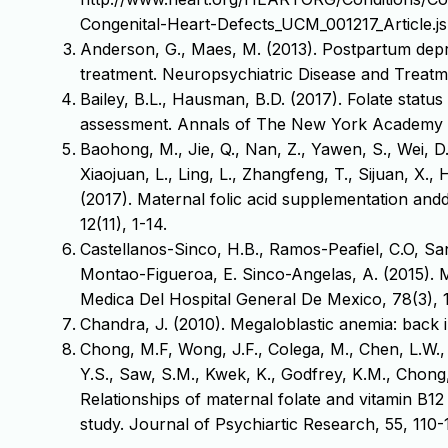
Congenital-Heart-Defects_UCM_001217_Article.js
Anderson, G., Maes, M. (2013). Postpartum dep
treatment. Neuropsychiatric Disease and Treatm
Bailey, B.L., Hausman, B.D. (2017). Folate statu
assessment. Annals of The New York Academy of
Baohong, M., Jie, Q., Nan, Z., Yawen, S., Wei, 
Xiaojuan, L., Ling, L., Zhangfeng, T., Sijuan, X., 
(2017). Maternal folic acid supplementation andd
12(11), 1-14.
Castellanos-Sinco, H.B., Ramos-Peἠafiel, C.O, S
Montaἠo-Figueroa, E. Sinco-Angelas, A. (2015). M
Medica Del Hospital General De Mexico, 78(3), 
Chandra, J. (2010). Megaloblastic anemia: back i
Chong, M.F, Wong, J.F., Colega, M., Chen, L.W., 
Y.S., Saw, S.M., Kwek, K., Godfrey, K.M., Chong
Relationships of maternal folate and vitamin B1
study. Journal of Psychiartic Research, 55, 110-