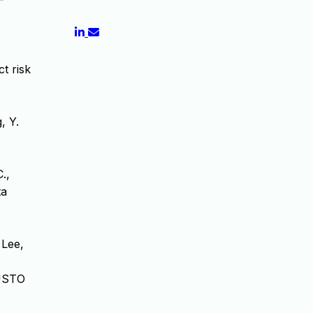
t risk
, Y.
.,
ta
 Lee,
GUSTO