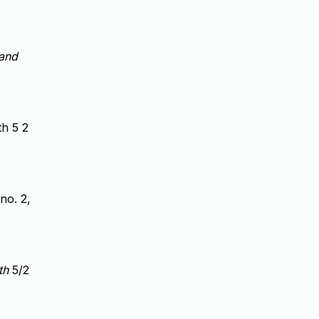
and
h 5 2
 no. 2,
th
5/2