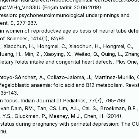
p#.WlHq_VhG3IU (Erişim tarihi: 20.06.2018)
ression: psychoneuroimmunological underpinnings and
ent, 9, 277-287.
s in women of reproductive age as basis of neural tube defec
 Sciences, 1414(1), 82/95.
D., Xiaochun, H., Hongmei, C., Xiaochun, H., Hongmei, C.,
Huang, H., Min, Z., Xiaoying, X., Weitao, Q., Quing, L., Zhang
ietary folate intake and congenital heart defects. Plos One,
antoyo-Sἀnchez, A., Collazo-Jaloma, J., Martỉnez-Murillo, C
egaloblastic anaemia: folic acid and B12 metabolism. Revis
135-143.
n focus. Indian Journal of Pediatrics, 77(7), 795-799.
van Dam, RM., Tan, CS. Lim, A.L., Cai, S., Broekman, B.F.,
, Y.S., Gluckman, P., Meaney, M.J., Chen, H. (2014).
2 status during pregnancy with perinatal depression: The 
116.