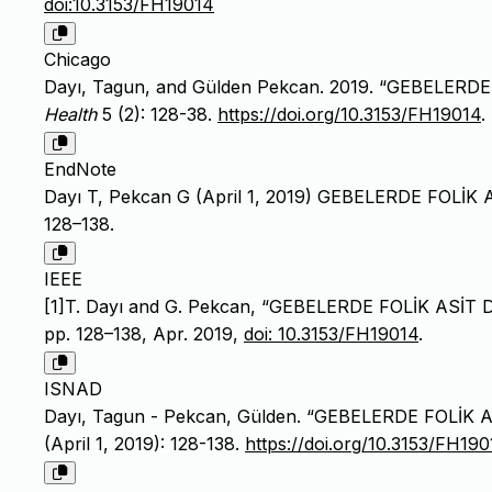
doi:10.3153/FH19014
Chicago
Dayı, Tagun, and Gülden Pekcan. 2019. “GEBELE
Health
5 (2): 128-38.
https://doi.org/10.3153/FH19014
.
EndNote
Dayı T, Pekcan G (April 1, 2019) GEBELERDE FOLİ
128–138.
IEEE
[1]T. Dayı and G. Pekcan, “GEBELERDE FOLİK AS
pp. 128–138, Apr. 2019,
doi: 10.3153/FH19014
.
ISNAD
Dayı, Tagun - Pekcan, Gülden. “GEBELERDE FOLİ
(April 1, 2019): 128-138.
https://doi.org/10.3153/FH190