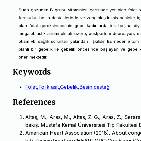
Suda çözünen B grubu vitaminler içerisinde yer alan folat b
formudur, besin desteklerinde ve zenginleştirilmiş besinler iç
olan folat gereksinmesinin gebe kadınlarda tek başına diyet
megaloblastik anemi olmak üzere, postpartum depresyon, doğum 
otizm vb. sağlık sorunları yakından ilişkilidir. Bu nedenle t
planlı bir gebelik ile gebelik öncesinde başlayan ve gebel
önerilmektedir.
Keywords
Folat,Folik asit,Gebelik,Besin desteği
References
Altaş, M., Aras, M., Altaş, Z. G., Aras, Z., Serars
bakış. Mustafa Kemal Üniversitesi Tıp Fakültesi D
American Heart Association (2018). About congen
http://www.heart.org/HEARTORG/Conditions/Co