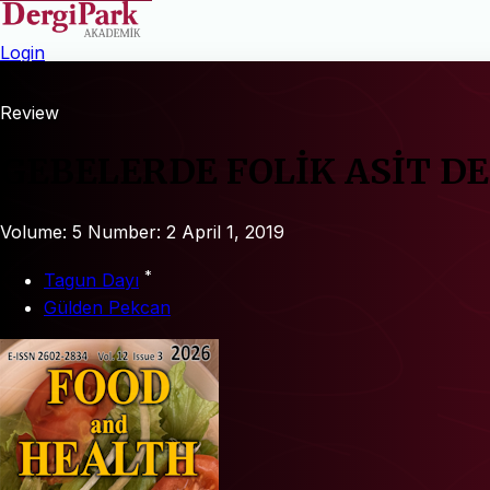
Login
Review
GEBELERDE FOLİK ASİT D
Volume: 5
Number: 2
April 1, 2019
*
Tagun Dayı
Gülden Pekcan