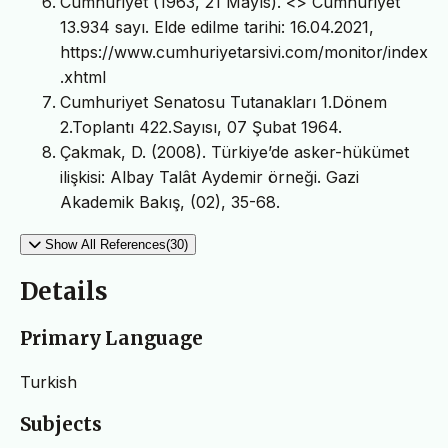
Cumhuriyet (1963, 21 Mayıs). <
> Cumhuriyet
13.934 sayı. Elde edilme tarihi: 16.04.2021,
https://www.cumhuriyetarsivi.com/monitor/index
.xhtml
Cumhuriyet Senatosu Tutanakları 1.Dönem
2.Toplantı 422.Sayısı, 07 Şubat 1964.
Çakmak, D. (2008). Türkiye’de asker-hükümet
ilişkisi: Albay Talât Aydemir örneği. Gazi
Akademik Bakış, (02), 35-68.
Show All References(30)
Details
Primary Language
Turkish
Subjects