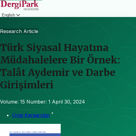
English
Login
Research Article
Türk Siyasal Hayatına
Müdahalelere Bir Örnek:
Talât Aydemir ve Darbe
Girişimleri
Volume: 15
Number: 1
April 30, 2024
*
Ünal Karaarslan