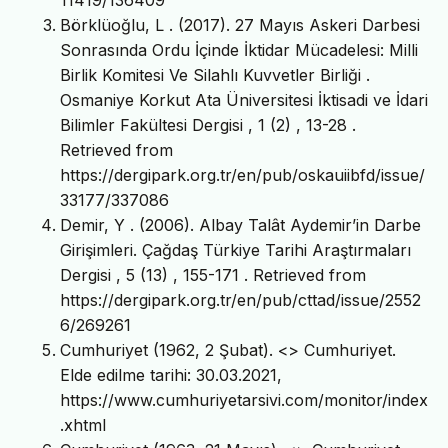
Börklüoğlu, L . (2017). 27 Mayıs Askeri Darbesi
Sonrasında Ordu İçinde İktidar Mücadelesi: Milli
Birlik Komitesi Ve Silahlı Kuvvetler Birliği .
Osmaniye Korkut Ata Üniversitesi İktisadi ve İdari
Bilimler Fakültesi Dergisi , 1 (2) , 13-28 .
Retrieved from
https://dergipark.org.tr/en/pub/oskauiibfd/issue/
33177/337086
Demir, Y . (2006). Albay Talât Aydemir’in Darbe
Girişimleri. Çağdaş Türkiye Tarihi Araştırmaları
Dergisi , 5 (13) , 155-171 . Retrieved from
https://dergipark.org.tr/en/pub/cttad/issue/2552
6/269261
Cumhuriyet (1962, 2 Şubat). <
> Cumhuriyet.
Elde edilme tarihi: 30.03.2021,
https://www.cumhuriyetarsivi.com/monitor/index
.xhtml