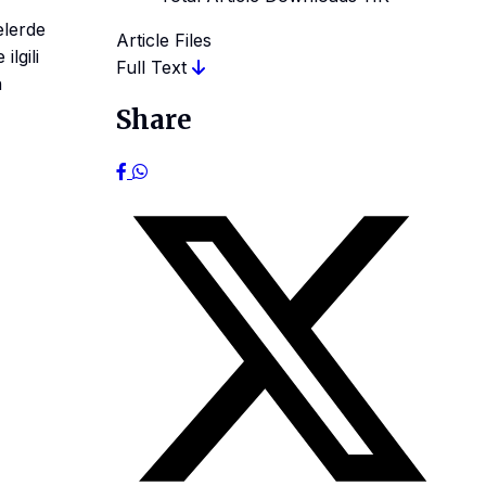
elerde
Article Files
lgili
Full Text
n
Share