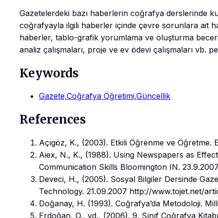
Gazetelerdeki bazı haberlerin coğrafya derslerinde kulla
coğrafyayla ilgili haberler içinde çevre sorunlara ait 
haberler, tablo-grafik yorumlama ve oluşturma becerile
analiz çalışmaları, proje ve ev ödevi çalışmaları vb. pe
Keywords
Gazete,Coğrafya Öğretimi,Güncellik
References
Açıgöz, K., (2003). Etkili Öğrenme ve Öğretme. E
Aiex, N., K., (1988). Using Newspapers as Effe
Communication Skills Bloomington IN. 23.9.2007 ta
Deveci, H., (2005). Sosyal Bilgiler Dersinde Gaz
Technology. 21.09.2007 http://www.tojet.net/art
Doğanay, H. (1993). Coğrafya’da Metodoloji. Milli
Erdoğan, O., vd., (2006). 9. Sınıf Coğrafya Kitabı