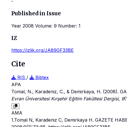
-
Published in Issue
Year 2008 Volume: 9 Number: 1
IZ
https://izlik.org/JA89GF33BE
Cite
RIS
/
Bibtex
APA
Tomal, N., Karadeniz, C., & Demirkaya, H. (200
Evran Üniversitesi Kırşehir Eğitim Fakültesi Dergisi
,
9
(
AMA
1.Tomal N, Karadeniz C, Demirkaya H. GAZETE 