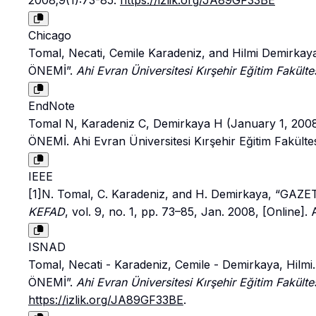
2008;9(1):73-85.
https://izlik.org/JA89GF33BE
Chicago
Tomal, Necati, Cemile Karadeniz, and Hilmi Dem
ÖNEMİ”.
Ahi Evran Üniversitesi Kırşehir Eğitim Fakülte
EndNote
Tomal N, Karadeniz C, Demirkaya H (January 1,
ÖNEMİ. Ahi Evran Üniversitesi Kırşehir Eğitim Fakültes
IEEE
[1]N. Tomal, C. Karadeniz, and H. Demirkaya, “
KEFAD
, vol. 9, no. 1, pp. 73–85, Jan. 2008, [Online]. 
ISNAD
Tomal, Necati - Karadeniz, Cemile - Demirkaya, 
ÖNEMİ”.
Ahi Evran Üniversitesi Kırşehir Eğitim Fakülte
https://izlik.org/JA89GF33BE
.