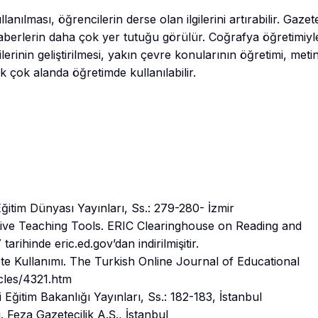
nılması, öğrencilerin derse olan ilgilerini artırabilir. Gazet
haberlerin daha çok yer tutuğu görülür. Coğrafya öğretimiyle i
rinin geliştirilmesi, yakın çevre konularının öğretimi, meti
k çok alanda öğretimde kullanılabilir.
ğitim Dünyası Yayınları, Ss.: 279-280- İzmir
ctive Teaching Tools. ERIC Clearinghouse on Reading and
rihinde eric.ed.gov’dan indirilmişitir.
ete Kullanımı. The Turkish Online Journal of Educational
icles/4321.htm
 Eğitim Bakanlığı Yayınları, Ss.: 182-183, İstanbul
. Feza Gazetecilik A.Ş., İstanbul