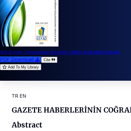
Ahi Evran Üniversitesi Kırşehir Eğitim Fakültesi Dergisi
PDF Download
Cite
Add To My Library
TR
EN
GAZETE HABERLERİNİN COĞRA
Abstract