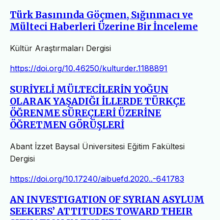
Türk Basınında Göçmen, Sığınmacı ve
Mülteci Haberleri Üzerine Bir İnceleme
Kültür Araştırmaları Dergisi
https://doi.org/10.46250/kulturder.1188891
SURİYELİ MÜLTECİLERİN YOĞUN
OLARAK YAŞADIĞI İLLERDE TÜRKÇE
ÖĞRENME SÜREÇLERİ ÜZERİNE
ÖĞRETMEN GÖRÜŞLERİ
Abant İzzet Baysal Üniversitesi Eğitim Fakültesi
Dergisi
https://doi.org/10.17240/aibuefd.2020..-641783
AN INVESTIGATION OF SYRIAN ASYLUM
SEEKERS’ ATTITUDES TOWARD THEIR