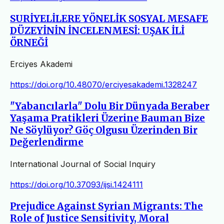
SURİYELİLERE YÖNELİK SOSYAL MESAFE
DÜZEYİNİN İNCELENMESİ: UŞAK İLİ
ÖRNEĞİ
Erciyes Akademi
https://doi.org/10.48070/erciyesakademi.1328247
"Yabancılarla" Dolu Bir Dünyada Beraber
Yaşama Pratikleri Üzerine Bauman Bize
Ne Söylüyor? Göç Olgusu Üzerinden Bir
Değerlendirme
International Journal of Social Inquiry
https://doi.org/10.37093/ijsi.1424111
Prejudice Against Syrian Migrants: The
Role of Justice Sensitivity, Moral