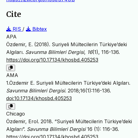
Cite
RIS
/
Bibtex
APA
Özdemir, E. (2018). Suriyeli Mültecilerin Türkiye’deki
Algıları.
Savunma Bilimleri Dergisi
,
16
(1), 116-136.
https://doi.org/10.17134/khosbd.405253
AMA
1.Özdemir E. Suriyeli Mültecilerin Türkiye’deki Algıları.
Savunma Bilimleri Dergisi
. 2018;16(1):116-136.
doi:10.17134/khosbd.405253
Chicago
Özdemir, Erol. 2018. “Suriyeli Mültecilerin Türkiye’deki
Algıları”.
Savunma Bilimleri Dergisi
16 (1): 116-36.
https://doi.org/10.17134/khosbd.405253
.