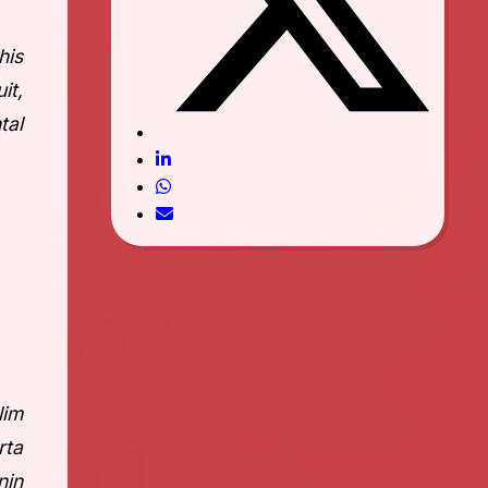
his
it,
tal
lim
rta
nin