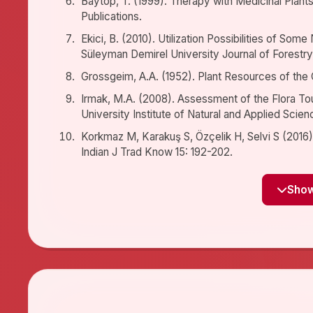
Baytop, T. (1999). Therapy with Medicinal Plants
Publications.
Ekici, B. (2010). Utilization Possibilities of Som
Süleyman Demirel University Journal of Forestry,
Grossgeim, A.A. (1952). Plant Resources of the
Irmak, M.A. (2008). Assessment of the Flora Tou
University Institute of Natural and Applied Sci
Korkmaz M, Karakuş S, Özçelik H, Selvi S (2016) 
Indian J Trad Know 15: 192-202.