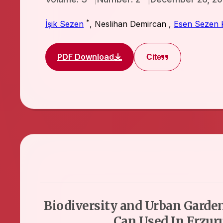
*
İşik Sezen
,
Neslihan Demircan
,
Esen Sezen 
PDF Download
Cite
Biodiversity and Urban Garde
Can Used In Erzur