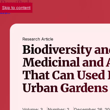
Skip to content
Login
Research Article
Biodiversity a
Medicinal and 
That Can Used 
Urban Gardens
Volume: 3
Number: 2
December 26, 20