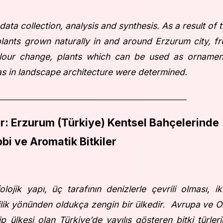
ta collection, analysis and synthesis. As a result of t
ants grown naturally in and around Erzurum city, fru
colour change, plants which can be used as ornamen
as in landscape architecture were determined.
_______________________________________________
er: Erzurum (Türkiye) Kentsel Bahçelerinde
bbi ve Aromatik Bitkiler
ojik yapı, üç tarafının denizlerle çevrili olması, ik
tlilik yönünden oldukça zengin bir ülkedir. Avrupa ve O
p ülkesi olan Türkiye’de yayılış gösteren bitki türleri