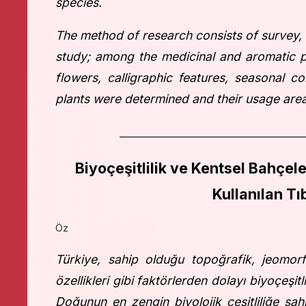
species.
The method of research consists of survey, da
study; among the medicinal and aromatic pl
flowers, calligraphic features, seasonal 
plants were determined and their usage are
__________________________________
Biyoçeşitlilik ve Kentsel Bahçel
Kullanılan Tı
Öz
Türkiye, sahip olduğu topoğrafik, jeomorfol
özellikleri gibi faktörlerden dolayı biyoçeşi
Doğunun en zengin biyolojik çeşitliliğe sahi