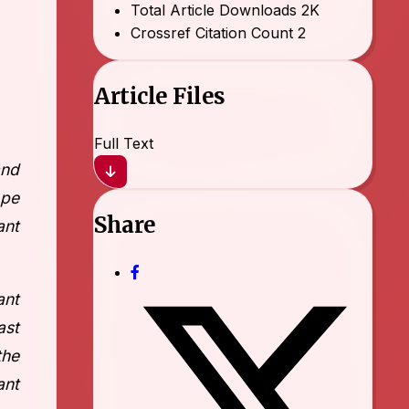
Total Article Downloads
2K
Crossref Citation Count
2
Article Files
Full Text
and
ope
Share
ant
ant
ast
the
ant