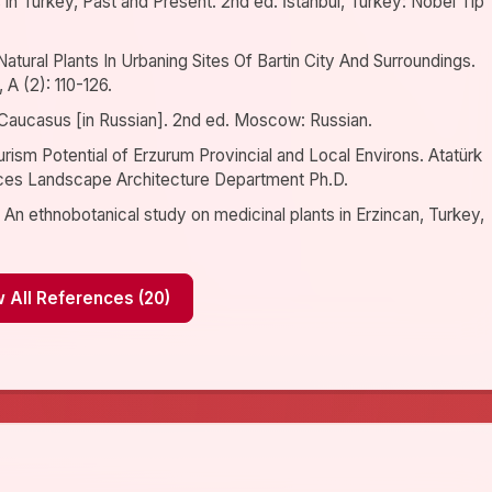
 in Turkey, Past and Present. 2nd ed. İstanbul, Turkey: Nobel Tıp
e Natural Plants In Urbaning Sites Of Bartin City And Surroundings.
 A (2): 110-126.
 Caucasus [in Russian]. 2nd ed. Moscow: Russian.
rism Potential of Erzurum Provincial and Local Environs. Atatürk
ences Landscape Architecture Department Ph.D.
An ethnobotanical study on medicinal plants in Erzincan, Turkey,
Show All References (20)