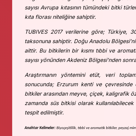
sayısı Avrupa kıtasının tümündeki bitki türler
kıta florası niteliğine sahiptir.
TUBIVES 2017 verilerine göre; Türkiye, 3
taksonuna sahiptir. Doğu Anadolu Bölgesi’ni
aittir. Bu bitkilerin bir kısmı tıbbi ve aro
sayısı yönünden Akdeniz Bölgesi’nden sonra ik
Araştırmanın yöntemini etüt, veri topla
sonucunda; Erzurum kenti ve çevresinde do
bitkiler arasından meyve, çiçek, kaligrafik ö
zamanda süs bitkisi olarak kullanılabilecek b
tespit edilmiştir.
Anahtar Kelimeler:
Biyoçeşitlilik, tıbbi ve aromatik bitkiler, peyzaj mi