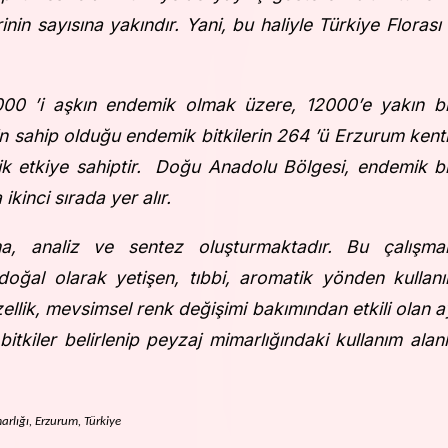
inin sayısına yakındır. Yani, bu haliyle Türkiye Florası 
000 ’i aşkın endemik olmak üzere, 12000’e yakın bi
n sahip olduğu endemik bitkilerin 264 ’ü Erzurum kent
matik etkiye sahiptir. Doğu Anadolu Bölgesi, endemik bi
inci sırada yer alır.
ma, analiz ve sentez oluşturmaktadır. Bu çalışma
ğal olarak yetişen, tıbbi, aromatik yönden kullanı
zellik, mevsimsel renk değişimi bakımından etkili olan a
itkiler belirlenip peyzaj mimarlığındaki kullanım alanl
marlığı, Erzurum, Türkiye