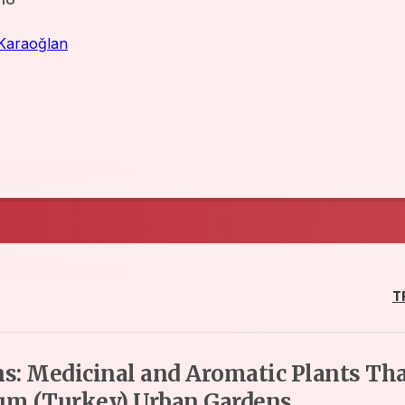
Karaoğlan
T
ns: Medicinal and Aromatic Plants Th
um (Turkey) Urban Gardens