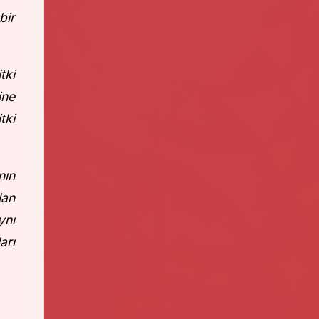
bir
tki
ine
tki
nın
lan
ynı
arı