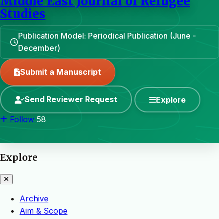
Middle East Journal of Refugee
Studies
Publication Model: Periodical Publication (June -
December)
Submit a Manuscript
Send Reviewer Request
Explore
Follow
58
Explore
Archive
Aim & Scope