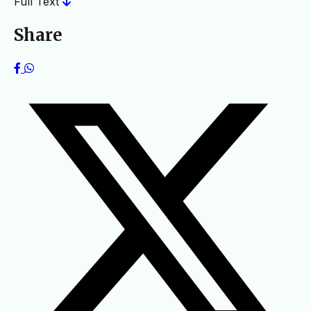
Full Text
Share