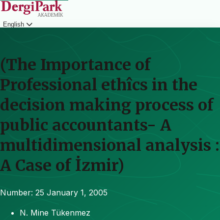
English
Login
(The Importance of
Professional ethîcs in the
decision making process of
public accountants- A
multidimensional analysis :
A Case of İzmir)
Number: 25
January 1, 2005
N. Mine Tükenmez