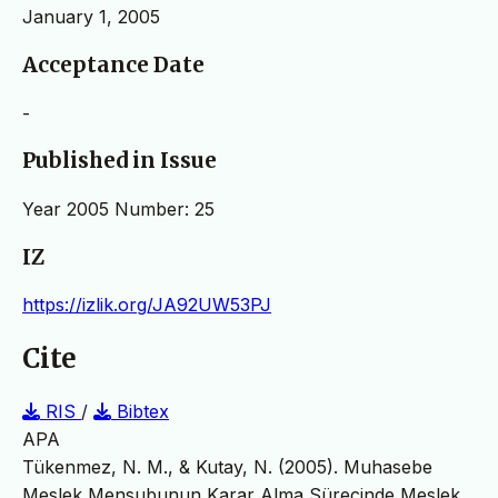
January 1, 2005
Acceptance Date
-
Published in Issue
Year 2005 Number: 25
IZ
https://izlik.org/JA92UW53PJ
Cite
RIS
/
Bibtex
APA
Tükenmez, N. M., & Kutay, N. (2005). Muhasebe
Meslek Mensubunun Karar Alma Sürecinde Meslek