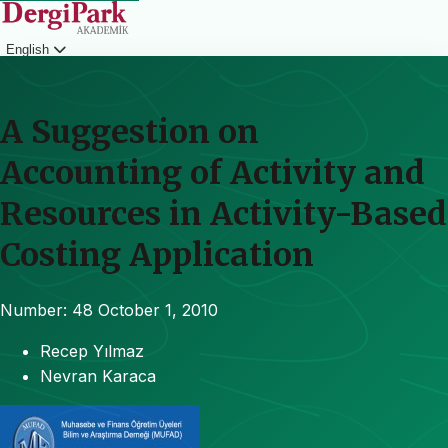
English
Login
A Suggestion on
Accounting of Activity and
Resources in Activity-Based
Costing Application
Number: 48
October 1, 2010
Recep Yılmaz
Nevran Karaca