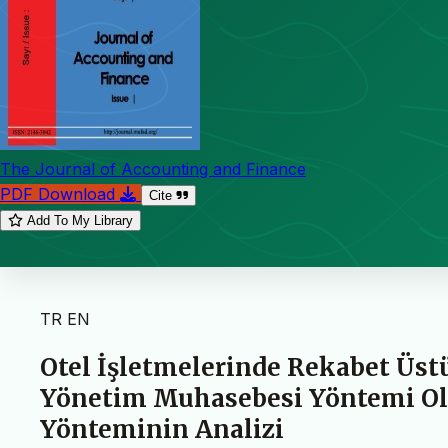
The Journal of Accounting and Finance
PDF Download
Cite
Add To My Library
TR
EN
Otel İşletmelerinde Rekabet Üstü
Yönetim Muhasebesi Yöntemi Ola
Yönteminin Analizi