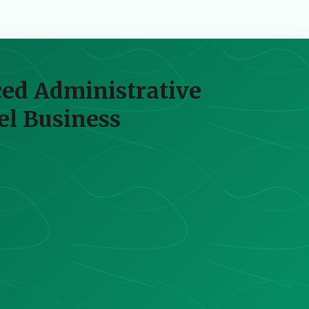
ced Administrative
el Business