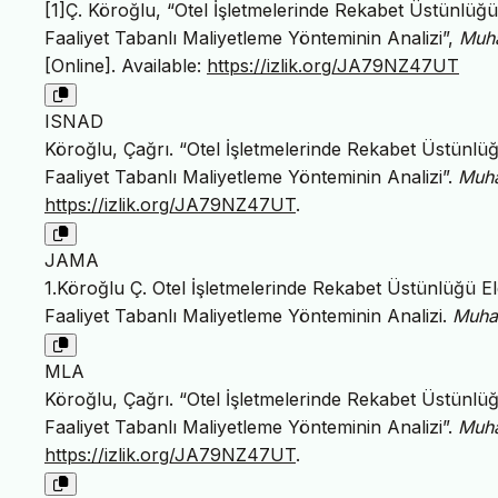
[1]Ç. Köroğlu, “Otel İşletmelerinde Rekabet Üstünlüğü
Faaliyet Tabanlı Maliyetleme Yönteminin Analizi”,
Muha
[Online]. Available:
https://izlik.org/JA79NZ47UT
ISNAD
Köroğlu, Çağrı. “Otel İşletmelerinde Rekabet Üstünlü
Faaliyet Tabanlı Maliyetleme Yönteminin Analizi”.
Muha
https://izlik.org/JA79NZ47UT
.
JAMA
1.Köroğlu Ç. Otel İşletmelerinde Rekabet Üstünlüğü E
Faaliyet Tabanlı Maliyetleme Yönteminin Analizi.
Muha
MLA
Köroğlu, Çağrı. “Otel İşletmelerinde Rekabet Üstünlü
Faaliyet Tabanlı Maliyetleme Yönteminin Analizi”.
Muha
https://izlik.org/JA79NZ47UT
.