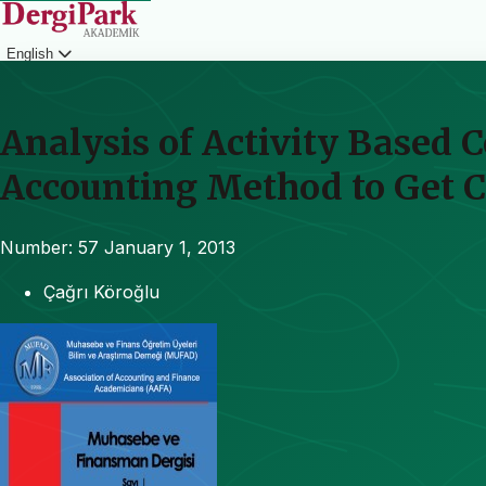
English
Login
Analysis of Activity Based
Accounting Method to Get C
Number: 57
January 1, 2013
Çağrı Köroğlu