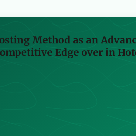
 Costing Method as an Advan
ompetitive Edge over in Hot