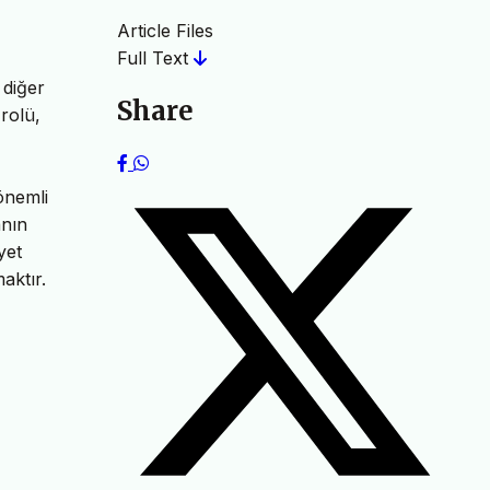
Article Files
Full Text
 diğer
Share
rolü,
önemli
anın
yet
aktır.