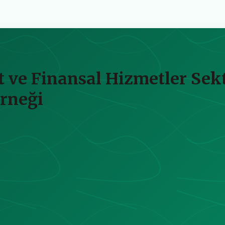
at ve Finansal Hizmetler Se
rneği