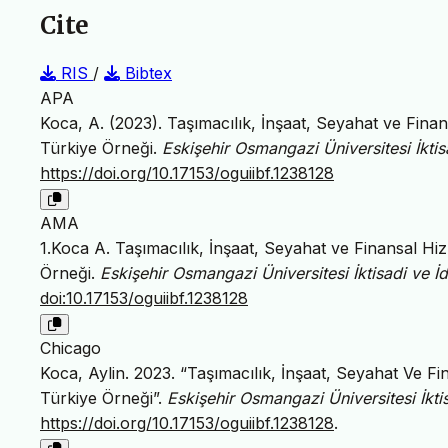
Cite
RIS
/
Bibtex
APA
Koca, A. (2023). Taşımacılık, İnşaat, Seyahat ve Fin
Türkiye Örneği.
Eskişehir Osmangazi Üniversitesi İktisa
https://doi.org/10.17153/oguiibf.1238128
AMA
1.Koca A. Taşımacılık, İnşaat, Seyahat ve Finansal H
Örneği.
Eskişehir Osmangazi Üniversitesi İktisadi ve İda
doi:10.17153/oguiibf.1238128
Chicago
Koca, Aylin. 2023. “Taşımacılık, İnşaat, Seyahat Ve 
Türkiye Örneği”.
Eskişehir Osmangazi Üniversitesi İktis
https://doi.org/10.17153/oguiibf.1238128
.