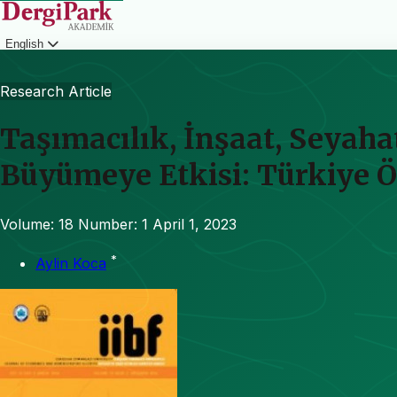
English
Login
Research Article
Taşımacılık, İnşaat, Seyah
Büyümeye Etkisi: Türkiye Ö
Volume: 18
Number: 1
April 1, 2023
*
Aylin Koca