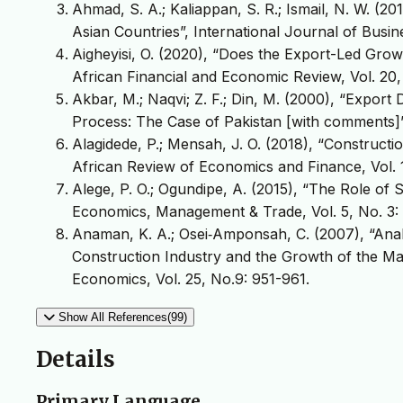
Ahmad, S. A.; Kaliappan, S. R.; Ismail, N. W. (2
Asian Countries”, International Journal of Busine
Aigheyisi, O. (2020), “Does the Export-Led Grow
African Financial and Economic Review, Vol. 20,
Akbar, M.; Naqvi; Z. F.; Din, M. (2000), “Export
Process: The Case of Pakistan [with comments]”
Alagidede, P.; Mensah, J. O. (2018), “Construct
African Review of Economics and Finance, Vol. 1
Alege, P. O.; Ogundipe, A. (2015), “The Role of
Economics, Management & Trade, Vol. 5, No. 3:
Anaman, K. A.; Osei‐Amponsah, C. (2007), “Anal
Construction Industry and the Growth of the 
Economics, Vol. 25, No.9: 951-961.
Show All References(99)
Details
Primary Language