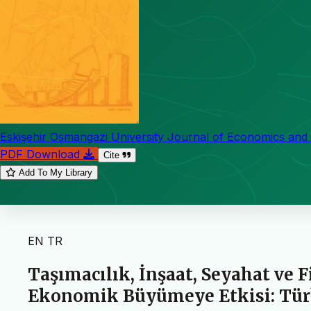
Eskişehir Osmangazi University Journal of Economics and 
PDF Download
Cite
Add To My Library
EN
TR
Taşımacılık, İnşaat, Seyahat ve 
Ekonomik Büyümeye Etkisi: Tür