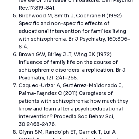
review of the research literature. Clin Psychol
Rev,17:819-841.
Birchwood M, Smith J, Cochrane R (1992)
Specific and non-specific effects of
educational intervention for families living
with schizophrenia. Br J Psychiatry, 160:806–
814.
Brown GW, Birley JLT, Wing JK (1972)
Influence of family life on the course of
schizophrenic disorders: a replication. Br J
Psychiatry, 121: 241–258.
Caqueo-Urízar A, Gutiérrez-Maldonado J,
Palma-Faşndez C (2011) Caregivers of
patients with schizophrenia: how much they
know and learn after a psychoeducational
intervention? Procedia Soc Behav Sci,
30:2468-2476.
Glynn SM, Randolph ET, Garrick T, Lui A