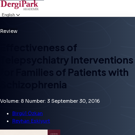
English
Login
Review
Effectiveness of
Telepsychiatry Interventions
for Families of Patients with
Schizophrenia
Volume: 8
Number: 3
September 30, 2016
Birgül Özkan
Reyhan Eskiyurt