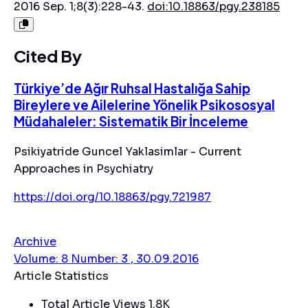
2016 Sep. 1;8(3):228-43.
doi:10.18863/pgy.238185
Cited By
Türkiye’de Ağır Ruhsal Hastalığa Sahip
Bireylere ve Ailelerine Yönelik Psikososyal
Müdahaleler: Sistematik Bir İnceleme
Psikiyatride Guncel Yaklasimlar - Current
Approaches in Psychiatry
https://doi.org/10.18863/pgy.721987
Archive
Volume: 8 Number: 3 , 30.09.2016
Article Statistics
Total Article Views
1.8K