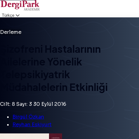
Türkçe
Giriş
Derleme
Şizofreni Hastalarının
Ailelerine Yönelik
Telepsikiyatrik
Müdahalelerin Etkinliği
Cilt: 8
Sayı: 3
30 Eylül 2016
Birgül Özkan
Reyhan Eskiyurt