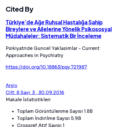
Cited By
Türkiye’de Ağır Ruhsal Hastalığa Sahip
Bireylere ve Ailelerine Yönelik Psikososyal
Müdahaleler: Sistematik Bir İnceleme
Psikiyatride Guncel Yaklasimlar - Current
Approaches in Psychiatry
https://doi.org/10.18863/pgy.721987
Arşiv
Cilt: 8 Sayı: 3 , 30.09.2016
Makale İstatistikleri
Toplam Görüntülenme Sayısı
1.8B
Toplam İndirilme Sayısı
5.9B
Crossref Atıf Sayısı
1