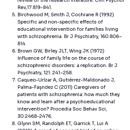
review of the research literature. Clin Psychol
Rev,17:819-841.
Birchwood M, Smith J, Cochrane R (1992)
Specific and non-specific effects of
educational intervention for families living
with schizophrenia. Br J Psychiatry, 160:806–
814.
Brown GW, Birley JLT, Wing JK (1972)
Influence of family life on the course of
schizophrenic disorders: a replication. Br J
Psychiatry, 121: 241–258.
Caqueo-Urízar A, Gutiérrez-Maldonado J,
Palma-Faşndez C (2011) Caregivers of
patients with schizophrenia: how much they
know and learn after a psychoeducational
intervention? Procedia Soc Behav Sci,
30:2468-2476.
Glynn SM, Randolph ET, Garrick T, Lui A