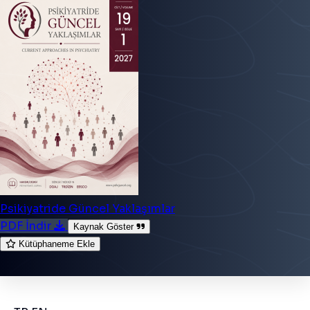
Psikiyatride Güncel Yaklaşımlar
PDF İndir
Kaynak Göster
Kütüphaneme Ekle