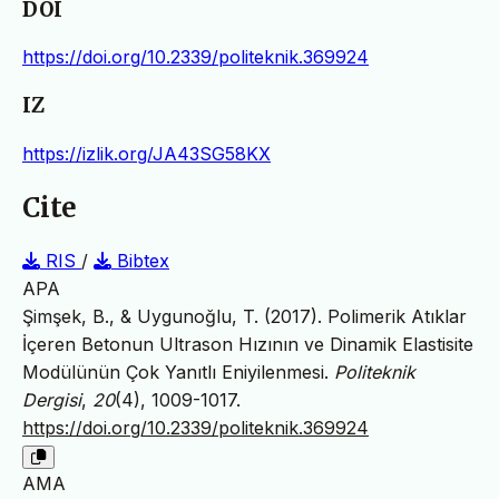
DOI
https://doi.org/10.2339/politeknik.369924
IZ
https://izlik.org/JA43SG58KX
Cite
RIS
/
Bibtex
APA
Şimşek, B., & Uygunoğlu, T. (2017). Polimerik Atıklar
İçeren Betonun Ultrason Hızının ve Dinamik Elastisite
Modülünün Çok Yanıtlı Eniyilenmesi.
Politeknik
Dergisi
,
20
(4), 1009-1017.
https://doi.org/10.2339/politeknik.369924
AMA