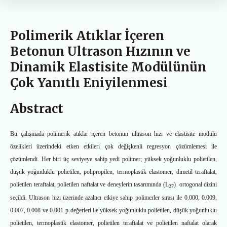
Polimerik Atıklar İçeren
Betonun Ultrason Hızının ve
Dinamik Elastisite Modülünün
Çok Yanıtlı Eniyilenmesi
Abstract
Bu çalışmada polimerik atıklar içeren betonun ultrason hızı ve elastisite modülü
özelikleri üzerindeki etken etkileri çok değişkenli regresyon çözümlemesi ile
çözümlendi
.
Her biri üç seviyeye sahip yedi polimer; yüksek yoğunluklu polietilen,
düşük yoğunluklu polietilen, polipropilen, termoplastik elastomer, dimetil teraftalat,
polietilen teraftalat, polietilen naftalat ve deneylerin tasarımında (L
) ortogonal dizini
27
seçildi. Ultrason hızı üzerinde azaltıcı etkiye sahip polimerler sırası ile 0.000, 0.009,
0.007, 0.008 ve 0.001 p‑değerleri ile yüksek yoğunluklu polietilen, düşük yoğunluklu
polietilen, termoplastik elastomer, polietilen teraftalat ve polietilen naftalat olarak