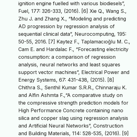
ignition engine fuelled with various biodiesels”,
Fuel, 177: 326-333, (2016). [6] Xie Q., Wang S.,
Zhu J. and Zhang X., “Modeling and predicting
AD progression by regression analysis of
sequential clinical data”, Neurocomputing, 195:
50-55, 2016. [7] Kaytez F., Taplamacıoğlu M. C.,
Cam E. and Hardalac F., “Forecasting electricity
consumption: a comparison of regression
analysis, neural networks and least squares
support vector machines”, Electrical Power and
Energy Systems, 67: 431-438, (2015). [8]
Chithra S., Senthil Kumar S.R.R., Chinnaraju K.
and Alfin Ashmta F.,“A comparative study on
the compressive strength prediction models for
High Performance Concrete containing nano
silica and copper slag using regression analysis
and Artificial Neural Networks”, Construction
and Building Materials, 114: 528-535, (2016). [9]