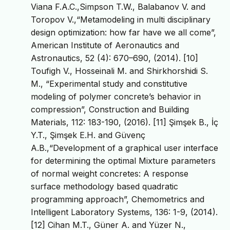
Viana F.A.C.,Simpson T.W., Balabanov V. and
Toropov V.,“Metamodeling in multi disciplinary
design optimization: how far have we all come”,
American Institute of Aeronautics and
Astronautics, 52 (4): 670–690, (2014). [10]
Toufigh V., Hosseinali M. and Shirkhorshidi S.
M., “Experimental study and constitutive
modeling of polymer concrete’s behavior in
compression”, Construction and Building
Materials, 112: 183-190, (2016). [11] Şimşek B., İç
Y.T., Şimşek E.H. and Güvenç
A.B.,“Development of a graphical user interface
for determining the optimal Mixture parameters
of normal weight concretes: A response
surface methodology based quadratic
programming approach”, Chemometrics and
Intelligent Laboratory Systems, 136: 1-9, (2014).
[12] Cihan M.T., Güner A. and Yüzer N.,