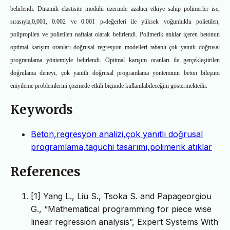
belirlendi. Dinamik elastisite modülü üzerinde azaltıcı etkiye sahip polimerler ise,
sırasıyla,0,001, 0.002 ve 0.001 p‑değerleri ile yüksek yoğunluklu polietilen,
polipropilen ve polietilen naftalat olarak belirlendi. Polimerik atıklar içeren betonun
optimal karışım oranları doğrusal regresyon modelleri tabanlı çok yanıtlı doğrusal
programlama yöntemiyle belirlendi. Optimal karışım oranları ile gerçekleştirilen
doğrulama deneyi, çok yanıtlı doğrusal programlama yönteminin beton bileşimi
eniyileme problemlerini çözmede etkili biçimde kullanılabileceğini göstermektedir.
Keywords
Beton,regresyon analizi,çok yanıtlı doğrusal
programlama,taguchi tasarımı,polimerik atıklar
References
[1] Yang L., Liu S., Tsoka S. and Papageorgiou
G., “Mathematical programming for piece wise
linear regression analysis”, Expert Systems With