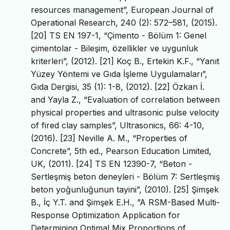
resources management”, European Journal of
Operational Research, 240 (2): 572–581, (2015).
[20] TS EN 197-1, “Çimento - Bölüm 1: Genel
çimentolar - Bileşim, özellikler ve uygunluk
kriterleri”, (2012). [21] Koç B., Ertekin K.F., “Yanıt
Yüzey Yöntemi ve Gıda İşleme Uygulamaları”,
Gıda Dergisi, 35 (1): 1-8, (2012). [22] Özkan İ.
and Yayla Z., “Evaluation of correlation between
physical properties and ultrasonic pulse velocity
of fired clay samples”, Ultrasonics, 66: 4-10,
(2016). [23] Neville A. M., “Properties of
Concrete”, 5th ed., Pearson Education Limited,
UK, (2011). [24] TS EN 12390-7, “Beton -
Sertleşmiş beton deneyleri - Bölüm 7: Sertleşmiş
beton yoğunluğunun tayini”, (2010). [25] Şimşek
B., İç Y.T. and Şimşek E.H., ”A RSM-Based Multi-
Response Optimization Application for
Determining Optimal Mix Proportions of