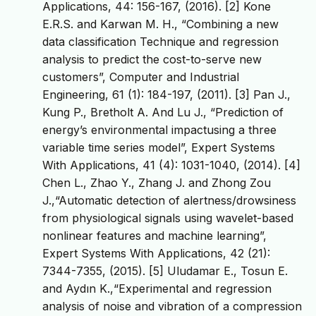
Applications, 44: 156-167, (2016). [2] Kone
E.R.S. and Karwan M. H., “Combining a new
data classification Technique and regression
analysis to predict the cost-to-serve new
customers”, Computer and Industrial
Engineering, 61 (1): 184-197, (2011). [3] Pan J.,
Kung P., Bretholt A. And Lu J., “Prediction of
energy’s environmental impactusing a three
variable time series model”, Expert Systems
With Applications, 41 (4): 1031-1040, (2014). [4]
Chen L., Zhao Y., Zhang J. and Zhong Zou
J.,“Automatic detection of alertness/drowsiness
from physiological signals using wavelet-based
nonlinear features and machine learning”,
Expert Systems With Applications, 42 (21):
7344-7355, (2015). [5] Uludamar E., Tosun E.
and Aydın K.,“Experimental and regression
analysis of noise and vibration of a compression