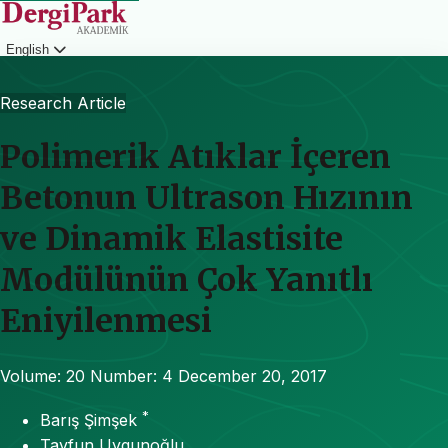
English
Login
Research Article
Polimerik Atıklar İçeren
Betonun Ultrason Hızının
ve Dinamik Elastisite
Modülünün Çok Yanıtlı
Eniyilenmesi
Volume: 20
Number: 4
December 20, 2017
*
Barış Şimşek
Tayfun Uygunoğlu