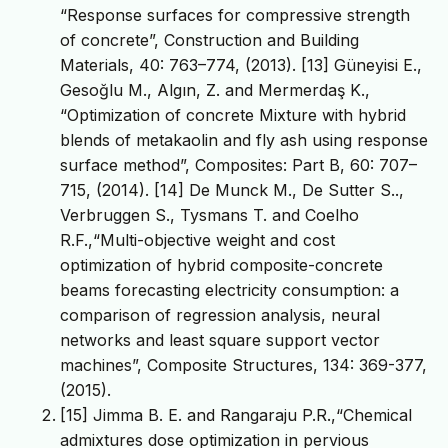
“Response surfaces for compressive strength
of concrete”, Construction and Building
Materials, 40: 763–774, (2013). [13] Güneyisi E.,
Gesoğlu M., Algın, Z. and Mermerdaş K.,
“Optimization of concrete Mixture with hybrid
blends of metakaolin and fly ash using response
surface method”, Composites: Part B, 60: 707–
715, (2014). [14] De Munck M., De Sutter S..,
Verbruggen S., Tysmans T. and Coelho
R.F.,“Multi-objective weight and cost
optimization of hybrid composite-concrete
beams forecasting electricity consumption: a
comparison of regression analysis, neural
networks and least square support vector
machines”, Composite Structures, 134: 369-377,
(2015).
[15] Jimma B. E. and Rangaraju P.R.,“Chemical
admixtures dose optimization in pervious