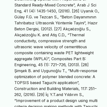
Standard Ready-Mixed Concrete”, Arab J Sci
Eng, 41 (4): 1435-1450, (2016). [26] Uyanık O.,
Gülay F.G. ve Tezcan S., “Beton Dayanımının
Tahribatsız Ultrasonik Yöntemle Tayini”, Hazır
Beton Dergisi, (2012). [27] Akçaözoğlu S.,
Akçaözoğlu K. and Atiş C.D., “Thermal
conductivity, compressive strength and
ultrasonic wave velocity of cementitious
composite containing waste PET lightweight
aggregate (WPLA)”, Composites Part B:
Engineering, 45 (1): 721–726, (2013). [28]
Şimşek B. and Uygunoğlu T., ”Multi-response
optimization of polymer blended concrete: A
TOPSIS based Taguchi application”,
Construction and Building Materials, 117: 251–
262, (2016). [29] İç Y.T.and Yıldırım S.,
“Improvement of a product design using multi
criteria decision making methods with Taguchi