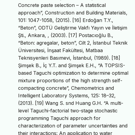
Concrete paste selection – A statistical
approach”, Construction and Building Materials,
101: 1047-1058, (2015). [16] Erdoğan T.Y.,
“Beton”, ODTÜ Geliştirme Vakfı Yayın ve İletişim
Şti., Ankara, , (2003). [17] Postacıoğlu B.,
“Beton: agregalar, beton”, Cilt 2, İstanbul Teknik
Üniversitesi, İnşaat Fakültesi, Matbaa
Teknisyenleri Basımevi, İstanbul, (1989). [18]
Şimşek B., İç Y.T. and Şimşek E.H., “A TOPSIS-
based Taguchi optimization to determine optimal
mixture proportions of the high strength self-
compacting concrete”, Chemometrics and
Intelligent Laboratory Systems, 125: 18–32,
(2013). [19] Wang S. snd Huang G.H. “A multi-
level Taguchi-factorial two-stage stochastic
programming Taguchi approach for
characterization of parameter uncertainties and
their interactions: An application to water