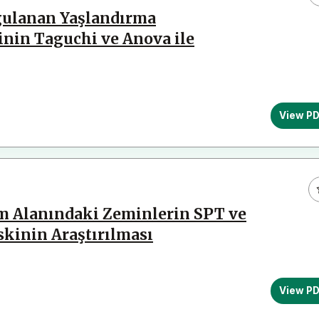
ulanan Yaşlandırma
sinin Taguchi ve Anova ile
View P
im Alanındaki Zeminlerin SPT ve
skinin Araştırılması
View P