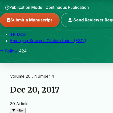
Publication Model: Continuous Publication
Submit a Manuscript
Send Reviewer Req
TR Dizin
Emerging Sources Citation Index (ESCI)
Follow
424
Volume 20 , Number 4
Dec 20, 2017
30 Article
Filter