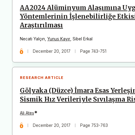
AA2024 Alüminyum Alaşımına Uyg
Yöntemlerinin İşlenebilirliğe Etki
Araştırılması
Necati Yalçın
,
Yunus Kayır
,
Sibel Erkal
December 20, 2017
Page 743-751
RESEARCH ARTICLE
Gölyaka (Düzce) İmara Esas Yerleş
Sismik Hız Verileriyle Sıvılaşma Ri
*
Ali Ateş
December 20, 2017
Page 753-763