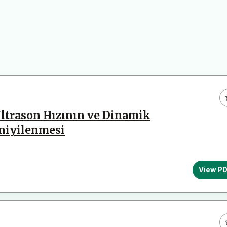
Ultrason Hızının ve Dinamik
Eniyilenmesi
View P