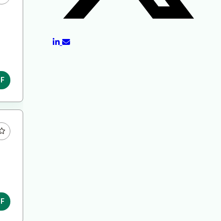
DF
DF