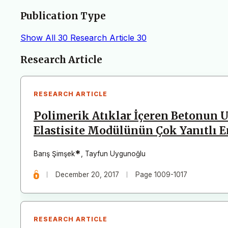
Publication Type
Show All
30
Research Article
30
Articles
Research Article
RESEARCH ARTICLE
Polimerik Atıklar İçeren Betonun 
Elastisite Modülünün Çok Yanıtlı 
*
Barış Şimşek
,
Tayfun Uygunoğlu
December 20, 2017
Page 1009-1017
RESEARCH ARTICLE