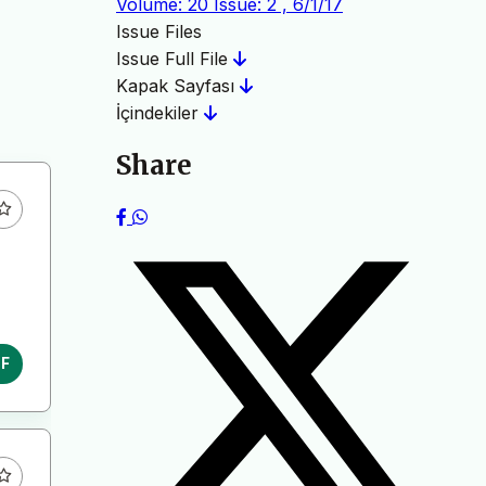
Volume: 20 Issue: 2 , 6/1/17
Issue Files
Issue Full File
Kapak Sayfası
İçindekiler
Share
DF