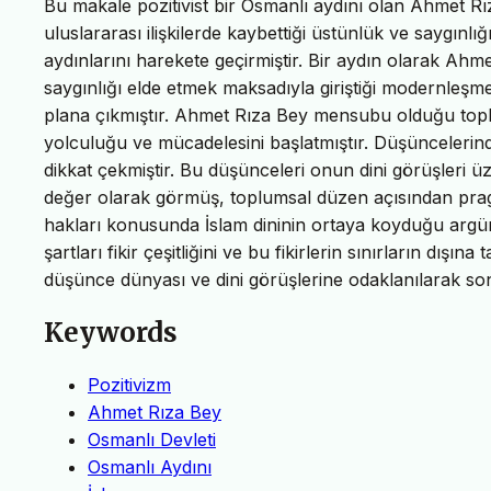
Bu makale pozitivist bir Osmanlı aydını olan Ahmet Rız
uluslararası ilişkilerde kaybettiği üstünlük ve saygın
aydınlarını harekete geçirmiştir. Bir aydın olarak Ah
saygınlığı elde etmek maksadıyla giriştiği modernleşme 
plana çıkmıştır. Ahmet Rıza Bey mensubu olduğu to
yolculuğu ve mücadelesini başlatmıştır. Düşüncelerind
dikkat çekmiştir. Bu düşünceleri onun dini görüşleri 
değer olarak görmüş, toplumsal düzen açısından pragm
hakları konusunda İslam dininin ortaya koyduğu argü
şartları fikir çeşitliğini ve bu fikirlerin sınırların dı
düşünce dünyası ve dini görüşlerine odaklanılarak son
Keywords
Pozitivizm
Ahmet Rıza Bey
Osmanlı Devleti
Osmanlı Aydını