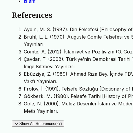
İslam
References
Aydın, M. S. (1987). Din Felsefesi [Philosophy of R
Bruhl, L. L. (1970). Auguste Comte Felsefesi ve S
Yayınları.
Comte, A. (2012). İslamiyet ve Pozitivizm (Ö. Göze
Çavdar, T. (2008). Türkiye’nin Demokrasi Tarih
İmge Kitabevi Yayınları.
Ebûzziya, Z. (1989). Ahmed Rıza Bey. İçinde TDV 
Vakfı Yayınları.
Frolov, İ. (1991). Felsefe Sözlüğü [Dictionary of 
Gökberk, M. (1980). Felsefe Tarihi [History of Ph
Göle, N. (2000). Melez Desenler İslam ve Modern
Metis Yayınları.
Show All References(27)