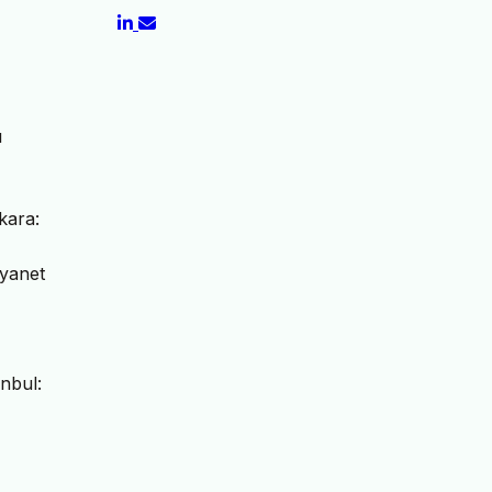
ı
kara:
iyanet
nbul: