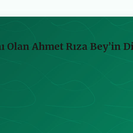
nı Olan Ahmet Rıza Bey’in Di