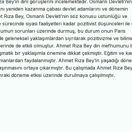
a Bey’in dinî görüşlerini incelemektedir. Osmanlı Devleti’nin
lığını yeniden kazanma çabası devlet adamlarını ve dönemin
met Rıza Bey, Osmanlı Devleti’nin söz konusu üstünlüğü ve
sürecinde siyasi faaliyetleri kadar pozitivist düşünceleri ile
plumun sorunları üzerinde durmuş, bu durum onun Paris
e geleneksel yaklaşımlardan sıyrılarak pozitivizme ve bilim
üzerinde de etkili olmuştur. Ahmet Rıza Bey din mefhumunu b
atik bir yaklaşımla önemine dikkat çekmiştir. Eğitim ve ka
manlardan faydalanmıştır. Ahmet Rıza Bey’in yaşadığı dön
şına taşınmasını ortaya çıkarmıştır. Bu çalışmada Ahmet Rıza Bey
raki döneme etkisi üzerinde durulmaya çalışılmıştır.