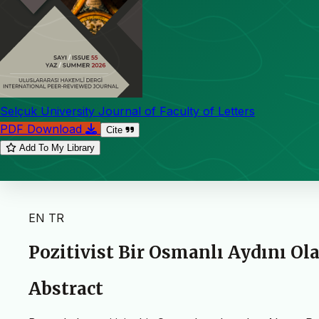
Selçuk University Journal of Faculty of Letters
PDF Download
Cite
Add To My Library
EN
TR
Pozitivist Bir Osmanlı Aydını Ol
Abstract