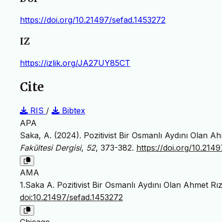
https://doi.org/10.21497/sefad.1453272
IZ
https://izlik.org/JA27UY85CT
Cite
RIS
/
Bibtex
APA
Saka, A. (2024). Pozitivist Bir Osmanlı Aydını Olan Ah
Fakültesi Dergisi
,
52
, 373-382.
https://doi.org/10.214
AMA
1.Saka A. Pozitivist Bir Osmanlı Aydını Olan Ahmet Rız
doi:10.21497/sefad.1453272
Chicago