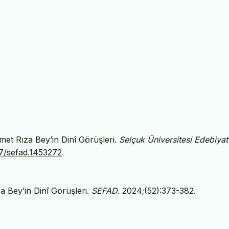
met Rıza Bey’in Dinî Görüşleri.
Selçuk Üniversitesi Edebiyat
97/sefad.1453272
a Bey’in Dinî Görüşleri.
SEFAD
. 2024;(52):373-382.