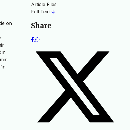
Article Files
Full Text
 de ön
Share
e
ir
dın
emin
’in