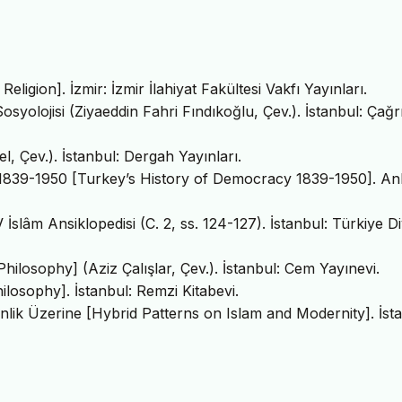
eligion]. İzmir: İzmir İlahiyat Fakültesi Vakfı Yayınları.
osyolojisi (Ziyaeddin Fahri Fındıkoğlu, Çev.). İstanbul: Çağr
l, Çev.). İstanbul: Dergah Yayınları.
i 1839-1950 [Turkey’s History of Democracy 1839-1950]. An
İslâm Ansiklopedisi (C. 2, ss. 124-127). İstanbul: Türkiye D
Philosophy] (Aziz Çalışlar, Çev.). İstanbul: Cem Yayınevi.
ilosophy]. İstanbul: Remzi Kitabevi.
lik Üzerine [Hybrid Patterns on Islam and Modernity]. İsta