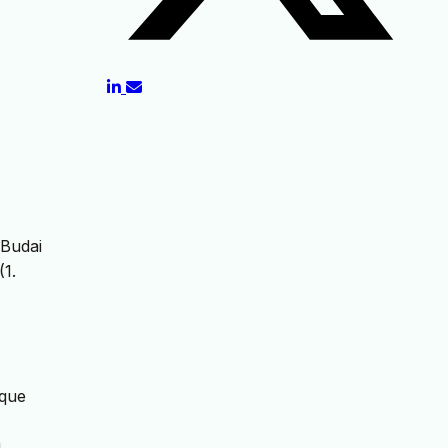
 Budai
(1.
ique
g