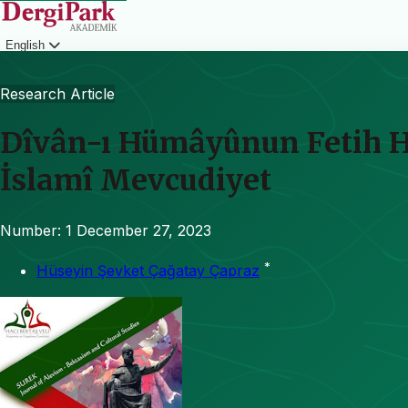
English
Login
Research Article
Dîvân-ı Hümâyûnun Fetih He
İslamî Mevcudiyet
Number: 1
December 27, 2023
*
Hüseyin Şevket Çağatay Çapraz