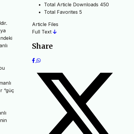
Total Article Downloads
450
Total Favorites
5
dir.
Article Files
aya
Full Text
ündeki
Share
anlı
 bu
manlı
ir “güç
nlı
inin