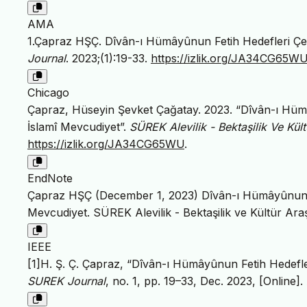
AMA
1.Çapraz HŞÇ. Dîvân-ı Hümâyûnun Fetih Hedefleri Çe
Journal
. 2023;(1):19-33.
https://izlik.org/JA34CG65W
Chicago
Çapraz, Hüseyin Şevket Çağatay. 2023. “Dîvân-ı Hüm
İslamî Mevcudiyet”.
SÜREK Alevilik - Bektaşilik Ve Kült
https://izlik.org/JA34CG65WU
.
EndNote
Çapraz HŞÇ (December 1, 2023) Dîvân-ı Hümâyûnun Fe
Mevcudiyet. SÜREK Alevilik - Bektaşilik ve Kültür Araş
IEEE
[1]H. Ş. Ç. Çapraz, “Dîvân-ı Hümâyûnun Fetih Hedefle
SUREK Journal
, no. 1, pp. 19–33, Dec. 2023, [Online].