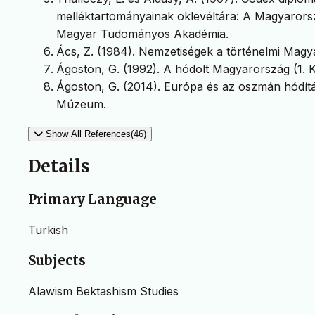
melléktartományainak oklevéltára: A Magyarorszá
Magyar Tudományos Akadémia.
Ács, Z. (1984). Nemzetiségek a történelmi Magya
Ágoston, G. (1992). A hódolt Magyarország (1. 
Ágoston, G. (2014). Európa és az oszmán hódítás
Múzeum.
Show All References(46)
Details
Primary Language
Turkish
Subjects
Alawism Bektashism Studies