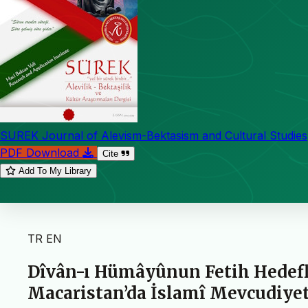
SUREK Journal of Alevism-Bektasism and Cultural Studies
PDF Download
Cite
Add To My Library
TR
EN
Dîvân-ı Hümâyûnun Fetih Hedefle
Macaristan’da İslamî Mevcudiye