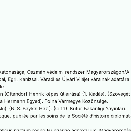
várkatonasága, Oszmán védelmi rendszer Magyarországon/A
i, Egri, Kanizsai, Váradi és Újvári Vilájet várainak adattára 
te.
(Ottendorf Henrik képes útleírása) (1. Kiadás). (Szövegét
látta Hermann Egyed). Tolna Vármegye Közönsége.
ı). (B. S. Baykal Haz.). (Cilt 1). Kütür Bakanlığı Yayınları.
ique, publiée par les soins de la Société d’histoire diplomat
lomaticus partium regno Hungariae adnexarum. Magyarorszá