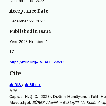
December 14, 2023
Acceptance Date
December 22, 2023
Published in Issue
Year 2023 Number: 1
IZ
https://izlik.org/JA34CG65WU
Cite
RIS
/
Bibtex
APA
Çapraz, H. Ş. Ç. (2023). Dîvân-ı Hümâyûnun Fetih Hed
Mevcudiyet.
SÜREK Alevilik - Bektaşilik Ve Kültür Araş