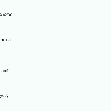
SUREK
tan’da
slamî
yet”,