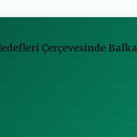
defleri Çerçevesinde Balka