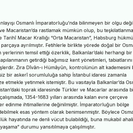
nlayışı Osmanlı İmparatorluğu’nda bilinmeyen bir olgu değil
ı ve Macaristan’da rastlamak mümkün olup, bu teşkilatlanm
kte Tarihî Macar Krallığı “Orta Macaristan”, Habsburg hükm
rçaya ayrılmıştır. Fetihlerle birlikte yörede doğal bir Osm
yerlerinin temsil ettiği özerklik, Balkanlar’daki herhangi bir
pılanmanın getirdiği bağımsız kent yönetimleri, tabiatlarını
şlerdir. Zira Dîvân-ı Hümâyûn, kontrolünün alt kademesini
tisiz bir askerî sorumluluğa sahip İstanbul idaresi zamanla
e etmekle yetinmek istemiştir. Bu vasıtayla Balkanlar’da Os
istan’daki toprak idaresinde Türkler ve Macarlar arasında b
çalışmada, 1354-1683 yılları arasında kalan evre çerçeve
er edinme ihtimallerine değinilmiştir. İmparatorluğun bölge
t edebilmek esas yöntem olarak benimsenmiştir. Böylece Osma
lük hayatında ne denli vücut bulabildiği, buna mukabil ahal
yaşama” durumu yansıtılmaya çalışılmıştır.