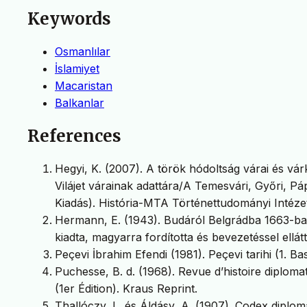
Keywords
Osmanlılar
İslamiyet
Macaristan
Balkanlar
References
Hegyi, K. (2007). A török hódoltság várai és 
Vilájet várainak adattára/A Temesvári, Győri, Pápa
Kiadás). História-MTA Történettudományi Intéze
Hermann, E. (1943). Budáról Belgrádba 1663-ban 
kiadta, magyarra fordította és bevezetéssel el
Peçevi İbrahim Efendi (1981). Peçevi tarihi (1. Bask
Puchesse, B. d. (1968). Revue d’histoire diplomat
(1er Édition). Kraus Reprint.
Thallóczy, L. és Áldásy, A. (1907). Codex dip