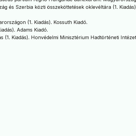
g és Szerbia közti összeköttetések oklevéltára (1. Kiadás)
rországon (1. Kiadás). Kossuth Kiadó.
Kiadás). Adams Kiadó.
 (1. Kiadás). Honvédelmi Minisztérium Hadtörténeti Intézet