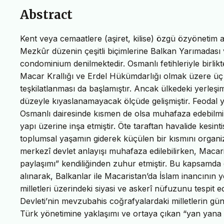
Abstract
Kent veya cemaatlere (aşiret, kilise) özgü özyönetim a
Mezkûr düzenin çeşitli biçimlerine Balkan Yarımadas
condominium denilmektedir. Osmanlı fetihleriyle birli
Macar Krallığı ve Erdel Hükümdarlığı olmak üzere üç pa
teşkilatlanması da başlamıştır. Ancak ülkedeki yerleşim 
düzeyle kıyaslanamayacak ölçüde gelişmiştir. Feodal ya
Osmanlı dairesinde kısmen de olsa muhafaza edebilmi
yapı üzerine inşa etmiştir. Öte taraftan havalide kesin
toplumsal yaşamın giderek küçülen bir kısmını organiz
merkezî devlet anlayışı muhafaza edilebilirken, Macar
paylaşımı” kendiliğinden zuhur etmiştir. Bu kapsamda 
alınarak, Balkanlar ile Macaristan’da İslam inancının y
milletleri üzerindeki siyasi ve askerî nüfuzunu tespi
Devleti’nin mevzubahis coğrafyalardaki milletlerin gün
Türk yönetimine yaklaşımı ve ortaya çıkan “yan yana 