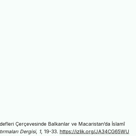
efleri Çerçevesinde Balkanlar ve Macaristan’da İslamî
tırmaları Dergisi
,
1
, 19-33.
https://izlik.org/JA34CG65WU