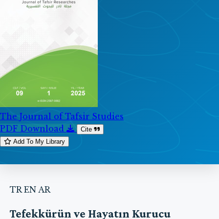
The Journal of Tafsir Studies
PDF Download
Cite
Add To My Library
TR
EN
AR
Tefekkürün ve Hayatın Kurucu