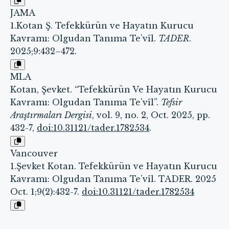
JAMA
1.Kotan Ş. Tefekkürün ve Hayatın Kurucu
Kavramı: Olgudan Tanıma Te’vîl.
TADER
.
2025;9:432–472.
MLA
Kotan, Şevket. “Tefekkürün Ve Hayatın Kurucu
Kavramı: Olgudan Tanıma Te’vîl”.
Tefsir
Araştırmaları Dergisi
, vol. 9, no. 2, Oct. 2025, pp.
432-7,
doi:10.31121/tader.1782534
.
Vancouver
1.Şevket Kotan. Tefekkürün ve Hayatın Kurucu
Kavramı: Olgudan Tanıma Te’vîl. TADER. 2025
Oct. 1;9(2):432-7.
doi:10.31121/tader.1782534