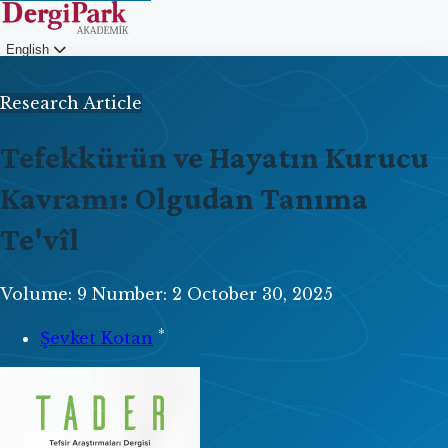
English
Login
Research Article
Tefekkürün ve Hayatın Kurucu
Kavramı: Olgudan Tanıma
Te'vîl
Volume: 9
Number: 2
October 30, 2025
*
Şevket Kotan