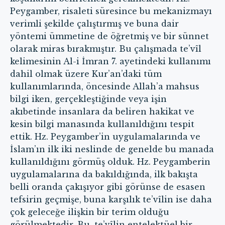
Peygamber, risaleti süresince bu mekanizmayı
verimli şekilde çalıştırmış ve buna dair
yöntemi ümmetine de öğretmiş ve bir sünnet
olarak miras bırakmıştır. Bu çalışmada te’vîl
kelimesinin Al-i İmran 7. ayetindeki kullanımı
dahil olmak üzere Kur’an’daki tüm
kullanımlarında, öncesinde Allah’a mahsus
bilgi iken, gerçekleştiğinde veya işin
akıbetinde insanlara da beliren hakikat ve
kesin bilgi manasında kullanıldığını tespit
ettik. Hz. Peygamber’in uygulamalarında ve
İslam’ın ilk iki neslinde de genelde bu manada
kullanıldığını görmüş olduk. Hz. Peygamberin
uygulamalarına da bakıldığında, ilk bakışta
belli oranda çakışıyor gibi görünse de esasen
tefsirin geçmişe, buna karşılık te’vîlin ise daha
çok geleceğe ilişkin bir terim olduğu
görülmektedir. Bu, te’vîlin entelektüel bir