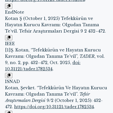
EndNote
Kotan Ş (October 1, 2025) Tefekkürün ve
Hayatın Kurucu Kavramı: Olgudan Tanıma
Te’vîl. Tefsir Araştırmaları Dergisi 9 2 432–472.
IEEE
[1]Ş. Kotan, “Tefekkürün ve Hayatın Kurucu
Kavramı: Olgudan Tanıma Te’vîl”,
TADER
, vol.
9, no. 2, pp. 432–472, Oct. 2025,
doi:
10.31121/tader.1782534
.
ISNAD
Kotan, Şevket. “Tefekkürün Ve Hayatın Kurucu
Kavramı: Olgudan Tanıma Te’vîl”.
Tefsir
Araştırmaları Dergisi
9/2 (October 1, 2025): 432-
472.
https://doi.org/10.31121/tader.1782534
.