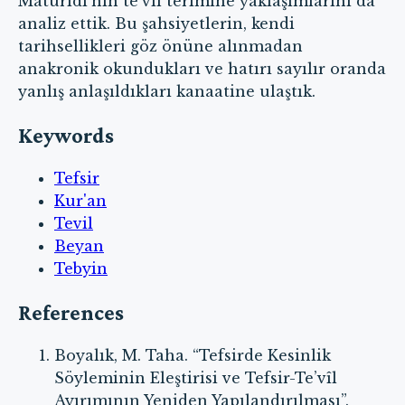
Mâtürîdî’nin te’vîl terimine yaklaşımlarını da
analiz ettik. Bu şahsiyetlerin, kendi
tarihsellikleri göz önüne alınmadan
anakronik okundukları ve hatırı sayılır oranda
yanlış anlaşıldıkları kanaatine ulaştık.
Keywords
Tefsir
Kur'an
Tevil
Beyan
Tebyin
References
Boyalık, M. Taha. “Tefsirde Kesinlik
Söyleminin Eleştirisi ve Tefsir-Te’vîl
Ayırımının Yeniden Yapılandırılması”.