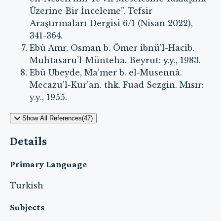
Üzerine Bir İnceleme”. Tefsir
Araştırmaları Dergisi 6/1 (Nisan 2022),
341-364.
Ebû Amr, Osman b. Ömer ibnü'l-Hacib.
Muhtasaru’l-Münteha. Beyrut: y.y., 1983.
Ebû Ubeyde, Ma’mer b. el-Musennâ.
Mecazu’l-Kur’an. thk. Fuad Sezgin. Mısır:
y.y., 1955.
Show All References(47)
Details
Primary Language
Turkish
Subjects