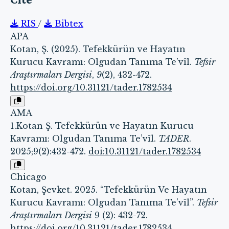
RIS
/
Bibtex
APA
Kotan, Ş. (2025). Tefekkürün ve Hayatın
Kurucu Kavramı: Olgudan Tanıma Te’vîl.
Tefsir
Araştırmaları Dergisi
,
9
(2), 432-472.
https://doi.org/10.31121/tader.1782534
AMA
1.Kotan Ş. Tefekkürün ve Hayatın Kurucu
Kavramı: Olgudan Tanıma Te’vîl.
TADER
.
2025;9(2):432-472.
doi:10.31121/tader.1782534
Chicago
Kotan, Şevket. 2025. “Tefekkürün Ve Hayatın
Kurucu Kavramı: Olgudan Tanıma Te’vîl”.
Tefsir
Araştırmaları Dergisi
9 (2): 432-72.
https://doi.org/10.31121/tader.1782534
.