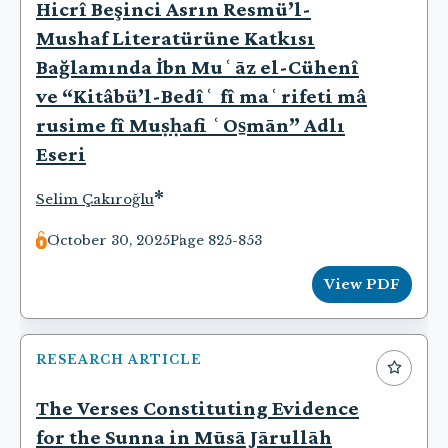
Hicrî Beşinci Asrın Resmü’l-
Mushaf Literatürüne Katkısı
Bağlamında İbn Muʿāz el-Cühenî
ve “Kitâbü’l-Bedîʿ fî maʿrifeti mâ
rusime fî Muṣḥafi ʿOs̱mān” Adlı
Eseri
*
Selim Çakıroğlu
October 30, 2025
Page 825-853
View PDF
RESEARCH ARTICLE
The Verses Constituting Evidence
for the Sunna in Mūsā Jārullāh