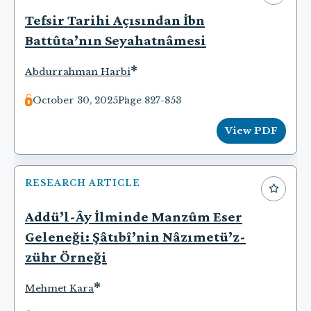
Tefsir Tarihi Açısından İbn
Battûta’nın Seyahatnâmesi
*
Abdurrahman Harbi
October 30, 2025
Page 827-853
View PDF
RESEARCH ARTICLE
Addü’l-Ây İlminde Manzûm Eser
Geleneği: Şâtıbî’nin Nâzımetü’z-
zühr Örneği
*
Mehmet Kara