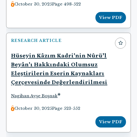
October 30, 2025
Page 498-522
View PDF
RESEARCH ARTICLE
Hüseyin Kâzım Kadri'nin Nûrü’l
Beyân'ı Hakkındaki Olumsuz
Eleştirilerin Eserin Kaynakları
Çerçevesinde Değerlendirilmesi
*
Nagihan Ayşe Boşnak
October 30, 2025
Page 523-552
View PDF