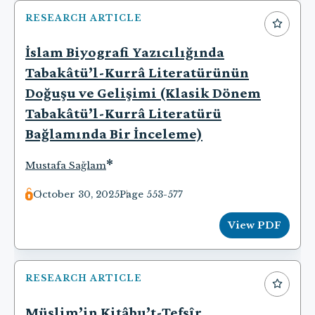
RESEARCH ARTICLE
İslam Biyografi Yazıcılığında
Tabakâtü’l-Kurrâ Literatürünün
Doğuşu ve Gelişimi (Klasik Dönem
Tabakâtü’l-Kurrâ Literatürü
Bağlamında Bir İnceleme)
*
Mustafa Sağlam
October 30, 2025
Page 553-577
View PDF
RESEARCH ARTICLE
Müslim’in Kitâbu’t-Tefsîr