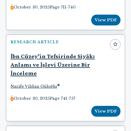
October 30, 2025
Page 711-740
View PDF
RESEARCH ARTICLE
İbn Cüzey’in Tefsirinde Siyâk:
Anlamı ve İşlevi Üzerine Bir
İnceleme
*
Nazife Vildan Güloğlu
October 30, 2025
Page 741-757
View PDF