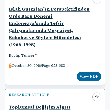
Islah Gusmian’ın Perspektifinden
Orde Baru Dönemi
Endonezya’sında Tefsir
Çalışmalarında Meşruiyet,
Rekabet ve Söylem Mücadelesi
(1966-1998)
*
Eyyüp Tuncer
October 30, 2025
Page 658-683
View PDF
RESEARCH ARTICLE
Toplumsal Değişim Algısı