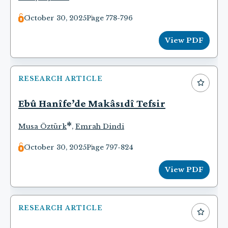
October 30, 2025
Page 778-796
View PDF
RESEARCH ARTICLE
Ebû Hanîfe’de Makâsıdî Tefsir
*
Musa Öztürk
,
Emrah Dindi
October 30, 2025
Page 797-824
View PDF
RESEARCH ARTICLE