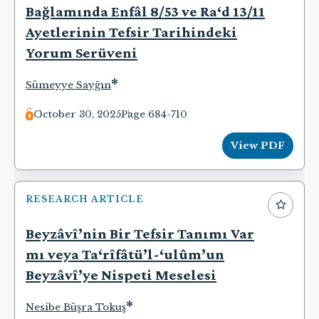
Bağlamında Enfâl 8/53 ve Ra‘d 13/11
Ayetlerinin Tefsir Tarihindeki
Yorum Serüveni
*
Sümeyye Sayğın
October 30, 2025
Page 684-710
View PDF
RESEARCH ARTICLE
Beyzâvî’nin Bir Tefsir Tanımı Var
mı veya Ta‘rîfâtü’l-‘ulûm’un
Beyzâvî’ye Nispeti Meselesi
*
Nesibe Büşra Tokuş