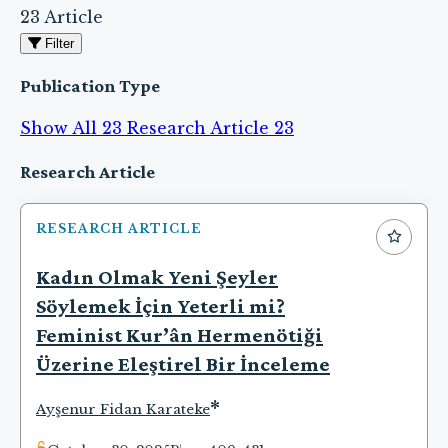
23 Article
Filter
Publication Type
Show All
23
Research Article
23
Articles
Research Article
RESEARCH ARTICLE
Kadın Olmak Yeni Şeyler
Söylemek İçin Yeterli mi?
Feminist Kur’ân Hermenötiği
Üzerine Eleştirel Bir İnceleme
*
Ayşenur Fidan Karateke