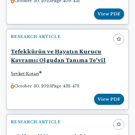
October 30, 2025
Page 409-431
View PDF
RESEARCH ARTICLE
Tefekkürün ve Hayatın Kurucu
Kavramı: Olgudan Tanıma Te'vîl
*
Şevket Kotan
October 30, 2025
Page 432-472
View PDF
RESEARCH ARTICLE