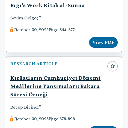
Bīgī's Work Kitāb al-Sunna
*
Sevim Gelgeç
October 30, 2025
Page 854-877
View PDF
RESEARCH ARTICLE
Kırâatların Cumhuriyet Dönemi
Meâllerine Yansımaları: Bakara
Sûresi Örneği
*
Recep Birinci
October 30, 2025
Page 878-898