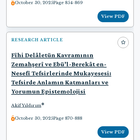
October 30, 2025
Page 854-869
View PDF
RESEARCH ARTICLE
Fîhi Delâletün Kavramının
Zemahşerî ve Ebü’l-Berekât en-
Nesefî Tefsirlerinde Mukayesesi:
Tefsirde Anlamın Katmanları ve
Yorumun Epistemolojisi
*
Akif Yıldırım
October 30, 2025
Page 870-888
View PDF