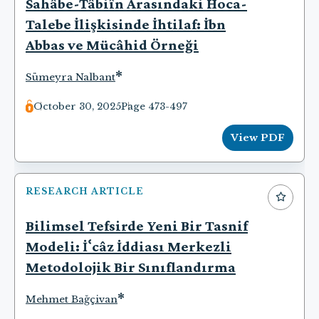
Sahâbe-Tâbiîn Arasındaki Hoca-
Talebe İlişkisinde İhtilaf: İbn
Abbas ve Mücâhid Örneği
*
Sümeyra Nalbant
October 30, 2025
Page 473-497
View PDF
RESEARCH ARTICLE
Bilimsel Tefsirde Yeni Bir Tasnif
Modeli: İՙcâz İddiası Merkezli
Metodolojik Bir Sınıflandırma
*
Mehmet Bağçivan