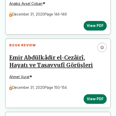
*
Anakız Aysel Çoban
December 31, 2020
Page 144-149
View PDF
BOOK REVIEW
Emir Abdülkâdir el-Cezâirî,
Hayatı ve Tasavvufî Görüşleri
*
Ahmet Vural
December 31, 2020
Page 150-154
View PDF