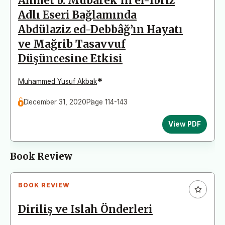
Ahmet b. Mübârek’in el-İbrîz
Adlı Eseri Bağlamında
Abdülaziz ed-Debbâğ’ın Hayatı
ve Mağrib Tasavvuf
Düşüncesine Etkisi
*
Muhammed Yusuf Akbak
December 31, 2020
Page 114-143
View PDF
Book Review
BOOK REVIEW
Diriliş ve Islah Önderleri