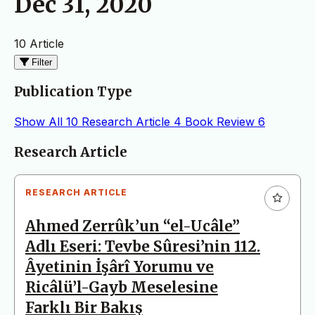
Dec 31, 2020
10 Article
Filter
Publication Type
Show All
10
Research Article
4
Book Review
6
Articles
Research Article
RESEARCH ARTICLE
Ahmed Zerrûk’un “el-Ucâle”
Adlı Eseri: Tevbe Sûresi’nin 112.
Âyetinin İşârî Yorumu ve
Ricâlü’l-Gayb Meselesine
Farklı Bir Bakış