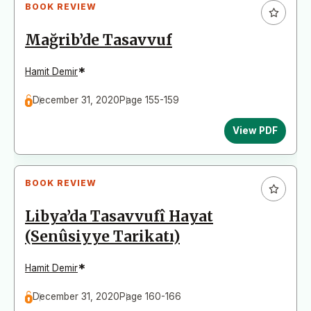
BOOK REVIEW
Mağrib’de Tasavvuf
*
Hamit Demir
December 31, 2020
Page 155-159
View PDF
BOOK REVIEW
Libya’da Tasavvufî Hayat
(Senûsiyye Tarikatı)
*
Hamit Demir
December 31, 2020
Page 160-166