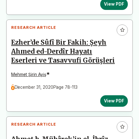
View PDF
RESEARCH ARTICLE
Ezher’de Sûfî Bir Fakih: Şeyh
Ahmed ed-Derdîr Hayatı
Eserleri ve Tasavvufi Görüşleri
*
Mehmet Şirin Ayiş
December 31, 2020
Page 78-113
View PDF
RESEARCH ARTICLE