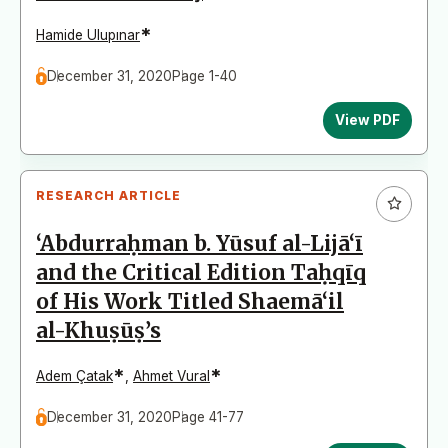
*
Hamide Ulupınar
December 31, 2020
Page 1-40
View PDF
RESEARCH ARTICLE
‘Abdurraḥman b. Yūsuf al-Lijā‘ī
and the Critical Edition Taḥqīq
of His Work Titled Shaemā‘il
al-Khuṣūṣ’s
*
*
Adem Çatak
,
Ahmet Vural
December 31, 2020
Page 41-77