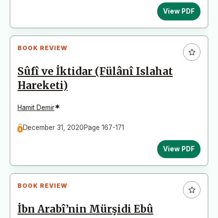
View PDF
BOOK REVIEW
Sûfî ve İktidar (Fülânî Islahat
Hareketi)
*
Hamit Demir
December 31, 2020
Page 167-171
View PDF
BOOK REVIEW
İbn Arabî’nin Mürşidi Ebû