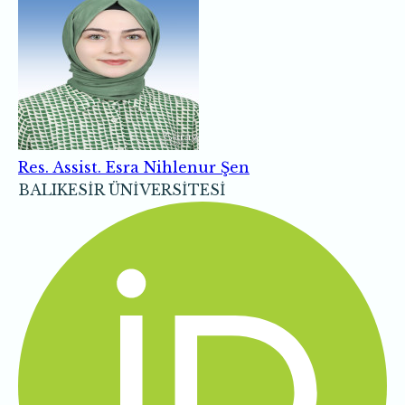
Res. Assist. Esra Nihlenur Şen
BALIKESİR ÜNİVERSİTESİ