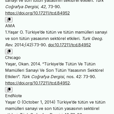
sanayi ve son tütün yasasının sektörel etkileri.
Türk
Coğrafya Dergisi
,
42
, 73-90.
https://doi.org/10.17211/tcd.84952
AMA
1.Yaşar O. Türkiye’de tütün ve tütün mamülleri sanayi
ve son tütün yasasının sektörel etkileri.
Turk Geog.
Rev.
2014;(42):73-90.
doi:10.17211/tcd.84952
Chicago
Yaşar, Okan. 2014. “Türkiye’de Tütün Ve Tütün
Mamülleri Sanayi Ve Son Tütün Yasasının Sektörel
Etkileri”.
Türk Coğrafya Dergisi
, nos. 42: 73-90.
https://doi.org/10.17211/tcd.84952
.
EndNote
Yaşar O (October 1, 2014) Türkiye’de tütün ve tütün
mamülleri sanayi ve son tütün yasasının sektörel