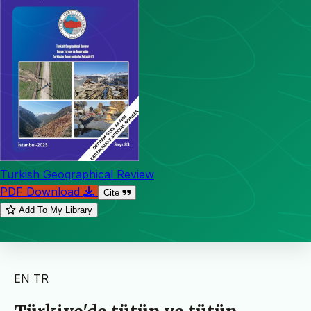
Turkish Geographical Review
PDF Download
Cite
Add To My Library
EN
TR