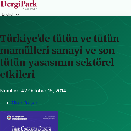
English
Login
Türkiye'de tütün ve tütün
mamülleri sanayi ve son
tütün yasasının sektörel
etkileri
Number: 42
October 15, 2014
Okan Yaşar