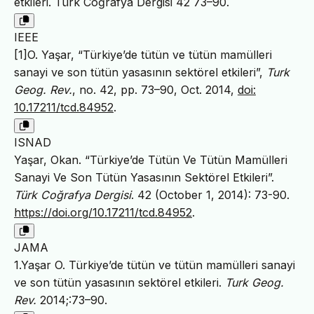
etkileri. Türk Coğrafya Dergisi 42 73–90.
IEEE
[1]O. Yaşar, “Türkiye’de tütün ve tütün mamülleri
sanayi ve son tütün yasasının sektörel etkileri”,
Turk
Geog. Rev.
, no. 42, pp. 73–90, Oct. 2014,
doi:
10.17211/tcd.84952
.
ISNAD
Yaşar, Okan. “Türkiye’de Tütün Ve Tütün Mamülleri
Sanayi Ve Son Tütün Yasasının Sektörel Etkileri”.
Türk Coğrafya Dergisi
. 42 (October 1, 2014): 73-90.
https://doi.org/10.17211/tcd.84952
.
JAMA
1.Yaşar O. Türkiye’de tütün ve tütün mamülleri sanayi
ve son tütün yasasının sektörel etkileri.
Turk Geog.
Rev.
2014;:73–90.