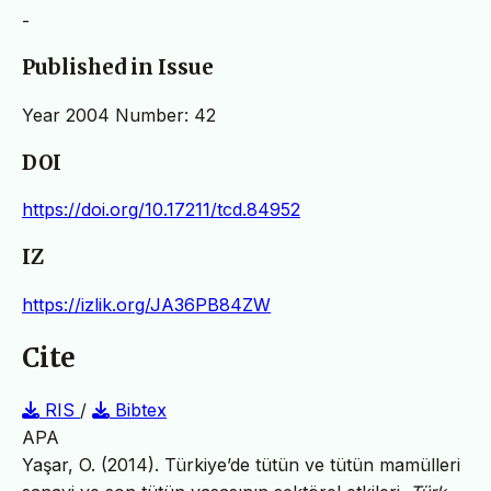
-
Published in Issue
Year 2004 Number: 42
DOI
https://doi.org/10.17211/tcd.84952
IZ
https://izlik.org/JA36PB84ZW
Cite
RIS
/
Bibtex
APA
Yaşar, O. (2014). Türkiye’de tütün ve tütün mamülleri