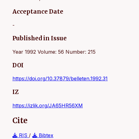
Acceptance Date
-
Published in Issue
Year 1992 Volume: 56 Number: 215
DOI
https://doi.org/10.37879/belleten.1992.31
IZ
https://izlik.org/JA65HR56XM
Cite
RIS
/
Bibtex