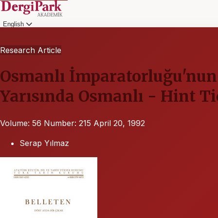
English
Login
Research Article
Osmanlı İmparatorluğu'nun D
Yarısında Osmanlı - Hint Tic
Volume: 56
Number: 215
April 20, 1992
Serap Yılmaz