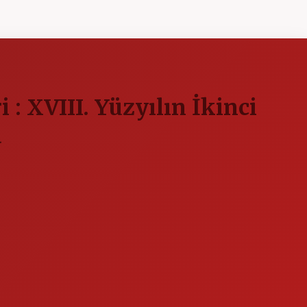
: XVIII. Yüzyılın İkinci
a