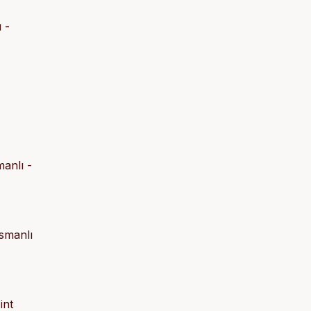
 -
manlı -
Osmanlı
int