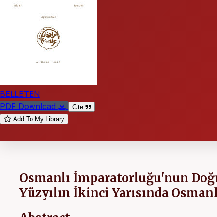
BELLETEN
PDF Download
Cite
Add To My Library
Osmanlı İmparatorluğu'nun Doğu i
Yüzyılın İkinci Yarısında Osmanlı 