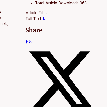
Total Article Downloads
963
dar
Article Files
a
Full Text
ecek,
Share