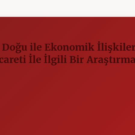
oğu ile Ekonomik İlişkileri 
areti İle İlgili Bir Araştırm