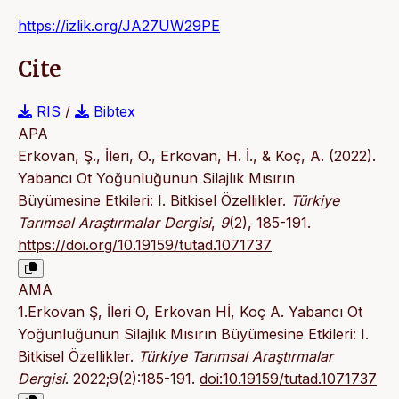
https://izlik.org/JA27UW29PE
Cite
RIS
/
Bibtex
APA
Erkovan, Ş., İleri, O., Erkovan, H. İ., & Koç, A. (2022).
Yabancı Ot Yoğunluğunun Silajlık Mısırın
Büyümesine Etkileri: I. Bitkisel Özellikler.
Türkiye
Tarımsal Araştırmalar Dergisi
,
9
(2), 185-191.
https://doi.org/10.19159/tutad.1071737
AMA
1.Erkovan Ş, İleri O, Erkovan Hİ, Koç A. Yabancı Ot
Yoğunluğunun Silajlık Mısırın Büyümesine Etkileri: I.
Bitkisel Özellikler.
Türkiye Tarımsal Araştırmalar
Dergisi
. 2022;9(2):185-191.
doi:10.19159/tutad.1071737