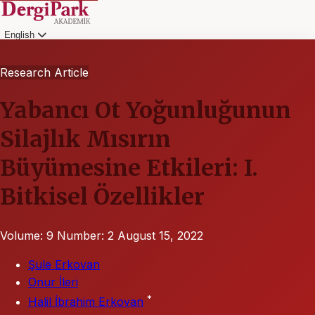
English
Login
Research Article
Yabancı Ot Yoğunluğunun
Silajlık Mısırın
Büyümesine Etkileri: I.
Bitkisel Özellikler
Volume: 9
Number: 2
August 15, 2022
Şule Erkovan
Onur İleri
*
Halil İbrahim Erkovan