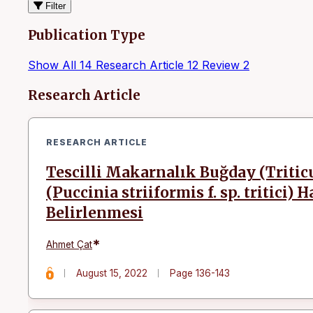
Filter
Publication Type
Show All
14
Research Article
12
Review
2
Articles
Research Article
RESEARCH ARTICLE
Tescilli Makarnalık Buğday (Tritic
(Puccinia striiformis f. sp. tritici)
Belirlenmesi
*
Ahmet Çat
August 15, 2022
Page 136-143