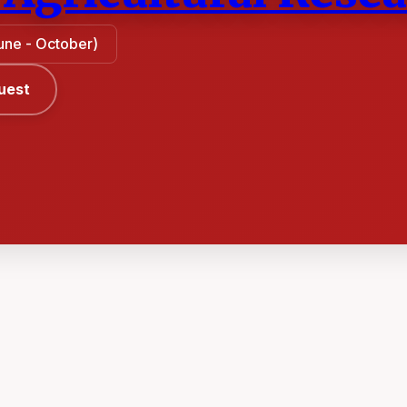
June - October)
uest