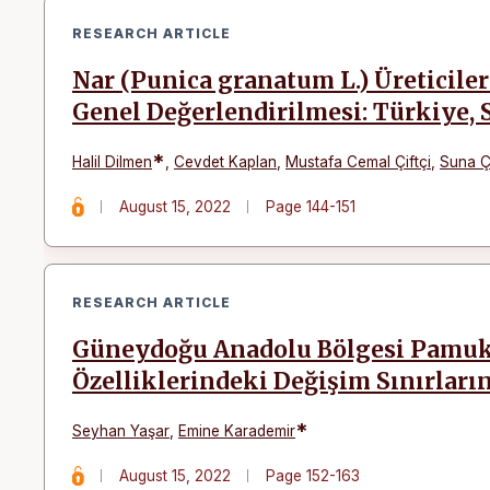
RESEARCH ARTICLE
Nar (Punica granatum L.) Üreticil
Genel Değerlendirilmesi: Türkiye, Si
*
Halil Dilmen
,
Cevdet Kaplan
,
Mustafa Cemal Çiftçi
,
Suna 
August 15, 2022
Page 144-151
RESEARCH ARTICLE
Güneydoğu Anadolu Bölgesi Pamukl
Özelliklerindeki Değişim Sınırları
*
Seyhan Yaşar
,
Emine Karademir
August 15, 2022
Page 152-163