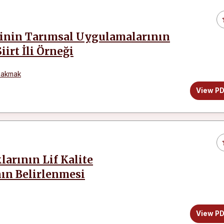
erinin Tarımsal Uygulamalarının
irt İli Örneği
Çakmak
View P
arının Lif Kalite
nın Belirlenmesi
View P