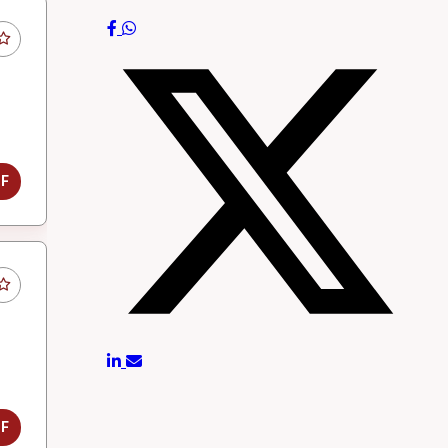
DF
DF