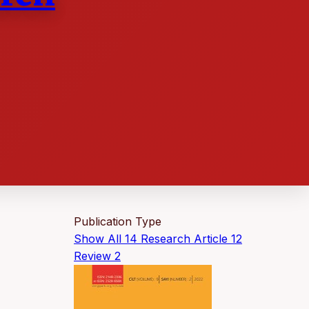
Publication Type
Show All
14
Research Article
12
Review
2