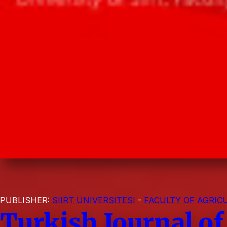
PUBLISHER:
SIIRT ÜNIVERSITESI
-
FACULTY OF AGRIC
Turkish Journal of