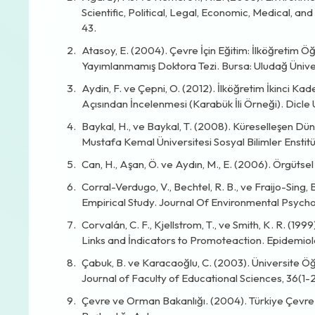
Scientific, Political, Legal, Economic, Medical, an
43.
Atasoy, E. (2004). Çevre İçin Eğitim: İlköğretim Ö
Yayımlanmamış Doktora Tezi. Bursa: Uludağ Ünivers
Aydin, F. ve Çepni, O. (2012). İlköğretim İkinci K
Açısından İncelenmesi (Karabük İli Örneği). Dicle 
Baykal, H., ve Baykal, T. (2008). Küreselleşen D
Mustafa Kemal Üniversitesi Sosyal Bilimler Enstitüs
Can, H., Aşan, Ö. ve Aydın, M., E. (2006). Örgütsel
Corral-Verdugo, V., Bechtel, R. B., ve Fraijo-Sin
Empirical Study. Journal Of Environmental Psycho
Corvalán, C. F., Kjellstrom, T., ve Smith, K. R. (
Links and İndicators to Promoteaction. Epidemio
Çabuk, B. ve Karacaoğlu, C. (2003). Üniversite Öğr
Journal of Faculty of Educational Sciences, 36(1-2
Çevre ve Orman Bakanlığı. (2004). Türkiye Çevre