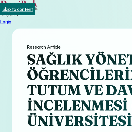
Skip to content
English
Login
Research Article
SAĞLIK YÖNE
ÖĞRENCİLERİ
TUTUM VE DA
İNCELENMESİ 
ÜNİVERSİTESİ