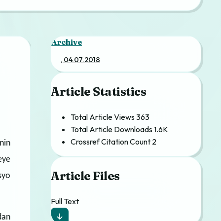
Archive
, 04.07.2018
Article Statistics
Total Article Views
363
Total Article Downloads
1.6K
Crossref Citation Count
2
nin
eye
Article Files
syo
Full Text
dan