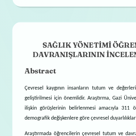
SAĞLIK YÖNETİMİ ÖĞRE
DAVRANIŞLARININ İNCELEN
Abstract
Çevresel kaygının insanların tutum ve değerlerin
geliştirilmesi için önemlidir. Araştırma, Gazi Ün
ilişkin görüşlerinin belirlenmesi amacıyla 311 öğ
demografik değişkenlere göre çevresel duyarlılıkları
Araştırmada öğrencilerin çevresel tutum ve davra