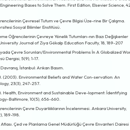
d Engineering Bases to Solve Them. First Edition, Elsevier Science, 4
ğrencilerinin Çevresel Tutum ve Çevre Bilgisi Üze-rine Bir Çalışma.
itesi Sosyal Bilimler Enstitüsü.
ademe Öğrencilerinin Çevreye Yönelik Tutumları-nın Bazı Değişkenler
University Journal of Ziya Gökalp Education Faculty, 18, 189-207
ünyada Çevre Sorunları/Environmental Problems İn A Globalized Wor
ü Dergisi, 5(9), 1-17.
 Davranış, İstanbul: Arıkan Basım.
g, B. (2003). Environmental Beliefs and Water Con-servation: An
logy, 23(3), 247-257.
1999). Health, Environment and Sustainable Deve-lopment: İdentifying
logy-Baltimore, 10(5), 656-660.
encilerinin Çevre Duyarlılıklarının İncelenmesi. Ankara University,
), 189-198.
 Atlası. Çed ve Planlama Genel Müdürlüğü Çevre Envanteri Dairesi