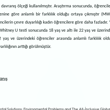
davranış ölçeği kullanılmıştır. Araştırma sonucunda, öğrencile
şkenine göre anlamlı bir farklılık olduğu ortaya çıkmıştır (M
ilerin çevre duyarlılığı kadın öğrencilere göre daha fazladır. 
 Whitney U testi sonucunda 18 yaş ve altı ile 22 yaş ve üzerind
2 yaş ve üzerindeki öğrenciler arasında anlamlı farklılık old
rlılığının arttığı görülmüştür.
anış
tal Solutions: Environmental Problems and The All-İnclusive Globa