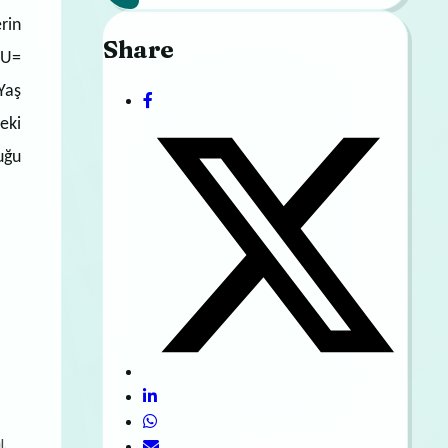
rin
Share
WU=
Yaş
eki
uğu
l,