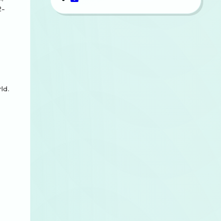
2-
ld.