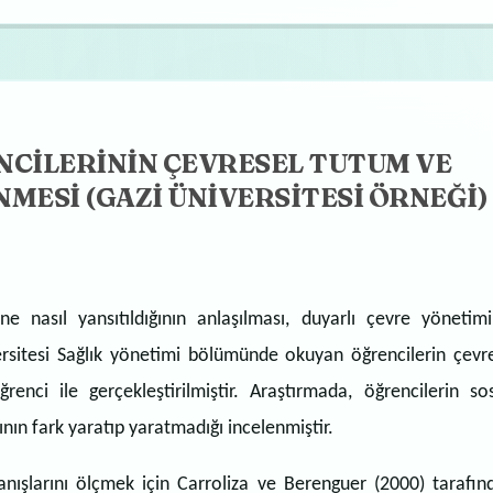
NCİLERİNİN ÇEVRESEL TUTUM VE
MESİ (GAZİ ÜNİVERSİTESİ ÖRNEĞİ)
e nasıl yansıtıldığının anlaşılması, duyarlı çevre yönetimi
iversitesi Sağlık yönetimi bölümünde okuyan öğrencilerin çevr
renci ile gerçekleştirilmiştir. Araştırmada, öğrencilerin so
nın fark yaratıp yaratmadığı incelenmiştir.
nışlarını ölçmek için Carroliza ve Berenguer (2000) tarafın