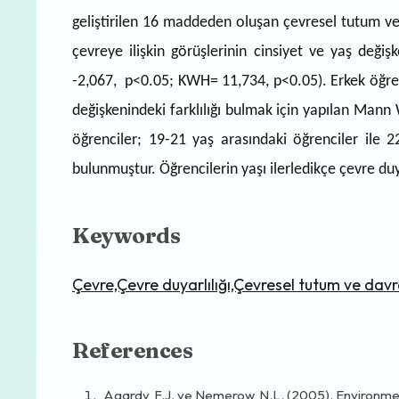
geliştirilen 16 maddeden oluşan çevresel tutum ve 
çevreye ilişkin görüşlerinin cinsiyet ve yaş deği
-2,067, p<0.05; KWH= 11,734, p<0.05). Erkek öğrenc
değişkenindeki farklılığı bulmak için yapılan Mann
öğrenciler; 19-21 yaş arasındaki öğrenciler ile 2
bulunmuştur. Öğrencilerin yaşı ilerledikçe çevre duya
Keywords
Çevre,Çevre duyarlılığı,Çevresel tutum ve davr
References
Agardy, F.J. ve Nemerow, N.L. (2005). Environmen