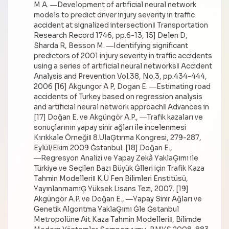
M A. ―Development of artificial neural network
models to predict driver injury severity in traffic
accident at signalized intersection‖ Transportation
Research Record 1746, pp.6-13, 15] Delen D,
Sharda R, Besson M. ―Identifying significant
predictors of 2001 injury severity in traffic accidents
using a series of artificial neural networks‖ Accident
Analysis and Prevention Vol.38, No.3, pp.434-444,
2006 [16] Akgungor A P, Dogan E. ―Estimating road
accidents of Turkey based on regression analysis
and artificial neural network approach‖ Advances in
[17] Doğan E. ve Akgüngör A.P., ―Trafik kazaları ve
sonuçlarının yapay sinir ağları ile incelenmesi
Kırıkkale Örneği‖ 8.UlaĢtırma Kongresi, 279-287,
Eylül/Ekim 2009 Ġstanbul. [18] Doğan E.,
―Regresyon Analizi ve Yapay Zekâ YaklaĢımı ile
Türkiye ve Seçilen Bazı Büyük Ġlleri için Trafik Kaza
Tahmin Modelleri‖ K.Ü Fen Bilimleri Enstitüsü,
YayınlanmamıĢ Yüksek Lisans Tezi, 2007. [19]
Akgüngör A.P. ve Doğan E., ―Yapay Sinir Ağları ve
Genetik Algoritma YaklaĢımı Ġle Ġstanbul
Metropolüne Ait Kaza Tahmin Modelleri‖, Bilimde