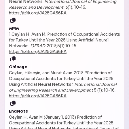
Neural Networks.
International Journal of Engineering
Research and Development
,
5
(1), 10-16.
https://izlik.org/JA25GA36RA
AMA
1.Ceylan H, Avan M. Prediction of Occupational Accidents
for Turkey Until the Year 2025 Using Artificial Neural
Networks.
IJERAD
. 2013;5(1):10-16.
https://izlik.org/JA25GA36RA
Chicago
Ceylan, Hüseyin, and Murat Avan. 2013. “Prediction of
Occupational Accidents for Turkey Until the Year 2025
Using Artificial Neural Networks”.
International Journal
of Engineering Research and Development
5 (1): 10-16.
https://izlik.org/JA25GA36RA
.
EndNote
Ceylan H, Avan M (January 1, 2013) Prediction of
Occupational Accidents for Turkey Until the Year 2025
Using Artificial Neural Networks. International Journal of