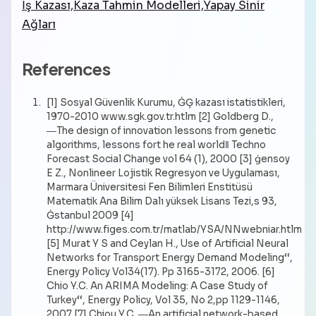
İş Kazası,Kaza Tahmin Modelleri,Yapay Sinir
Ağları
References
[1] Sosyal Güvenlik Kurumu, ĠĢ kazası istatistikleri,
1970-2010 www.sgk.gov.tr.htlm [2] Goldberg D.,
―The design of innovation lessons from genetic
algorithms, lessons fort he real world‖ Techno
Forecast Social Change vol 64 (1), 2000 [3] ġensoy
E Z., Nonlineer Lojistik Regresyon ve Uygulaması,
Marmara Üniversitesi Fen Bilimleri Enstitüsü
Matematik Ana Bilim Dalı yüksek Lisans Tezi,s 93,
Ġstanbul 2009 [4]
http://www.figes.com.tr/matlab/YSA/NNwebniar.htlm
[5] Murat Y S and Ceylan H., Use of Artificial Neural
Networks for Transport Energy Demand Modeling‘‘,
Energy Policy Vol34(17). Pp 3165-3172, 2006. [6]
Chio Y.C. An ARIMA Modeling: A Case Study of
Turkey‘‘, Energy Policy, Vol 35, No 2,pp 1129-1146,
2007 [7] Chiou Y.C. ―An artificial network-based