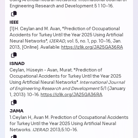
Engineering Research and Development 5 1 10–16.
IEEE
[1]H. Ceylan and M. Avan, “Prediction of Occupational
Accidents for Turkey Until the Year 2025 Using Artificial
Neural Networks”,
IJERAD
, vol. 5, no. 1, pp. 10–16, Jan.
2013, [Online]. Available:
https://izlik.org/JA25GA36RA
ISNAD
Ceylan, Hüseyin - Avan, Murat. “Prediction of
Occupational Accidents for Turkey Until the Year 2025
Using Artificial Neural Networks”.
International Journal
of Engineering Research and Development
5/1 (January
1, 2013): 10-16.
https://izlik.org/JA25GA36RA
.
JAMA
1.Ceylan H, Avan M. Prediction of Occupational Accidents
for Turkey Until the Year 2025 Using Artificial Neural
Networks.
IJERAD
. 2013;5:10–16.