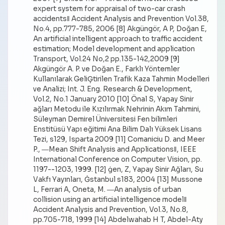
expert system for appraisal of two-car crash
accidents‖ Accident Analysis and Prevention Vol.38,
No.4, pp.777-785, 2006 [8] Akgüngör, A P, Doğan E,
An artificial intelligent approach to traffic accident
estimation; Model development and application
Transport, Vol.24 No,2 pp.135-142,2009 [9]
Akgüngör A. P. ve Doğan E., Farklı Yöntemler
Kullanılarak GeliĢtirilen Trafik Kaza Tahmin Modelleri
ve Analizi; Int. J. Eng. Research & Development,
Vol.2, No.1 January 2010 [10] Önal S, Yapay Sinir
ağları Metodu ile Kızılırmak Nehrinin Akım Tahmini,
Süleyman Demirel Üniversitesi Fen bilimleri
Enstitüsü Yapı eğitimi Ana Bilim Dalı Yüksek Lisans
Tezi, s129, Isparta 2009 [11] Comaniciu D. and Meer
P., ―Mean Shift Analysis and Applications‖, IEEE
International Conference on Computer Vision, pp.
1197--1203, 1999. [12] ġen, Z, Yapay Sinir Ağları, Su
Vakfı Yayınları, Ġstanbul s183, 2004 [13] Mussone
L, Ferrari A, Oneta, M. ―An analysis of urban
collision using an artificial intelligence model‖
Accident Analysis and Prevention, Vol.3, No.8,
pp.705-718, 1999 [14] Abdelwahab H T, Abdel-Aty