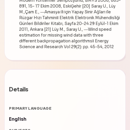
Modern Yöntemler Sempozyumu, BMYS 2008, 883-
891, 15- 17 Ekim 2008, EskiĢehir [20] Saray U., Lüy
M.,Çam E., ―Amasya ili için Yapay Sinir Ağları ile
Rüzgar Hızı Tahmini‖ Elektrik Elektronik Mühendisliği
Günleri Bildiriler Kitabı, Sayfa 20-24 29 Eylül-1 Ekim
2011, Ankara [21] Lüy M., Saray U., ―Wind speed
estimation for missing wind data with three
different backpropagation algorithms‖ Energy
Science and Research Vol 29(2): pp. 45-54, 2012
Details
PRIMARY LANGUAGE
English