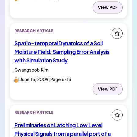
View PDF
RESEARCH ARTICLE
Spatio-temporal Dynamics of a Soil
Moisture Field: Sampling Error Analysis
with Simulation Study
Gwangseob Kim
|
June 15, 2009
|
Page 8-13
View PDF
RESEARCH ARTICLE
Preliminaries on Latching Low Level
Physical Signals from a parallel port of a