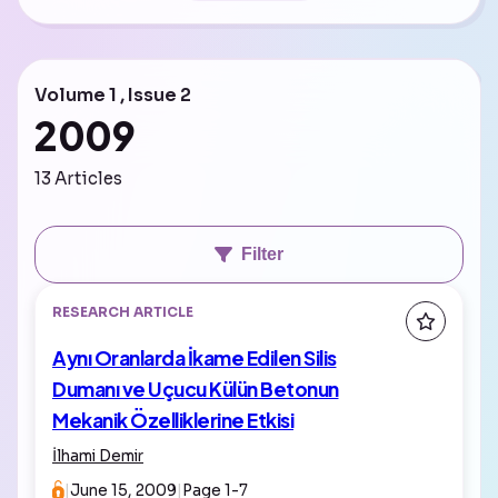
Volume 1 , Issue 2
2009
13 Articles
Filter
RESEARCH ARTICLE
Aynı Oranlarda İkame Edilen Silis
Dumanı ve Uçucu Külün Betonun
Mekanik Özelliklerine Etkisi
İlhami Demir
|
June 15, 2009
|
Page 1-7