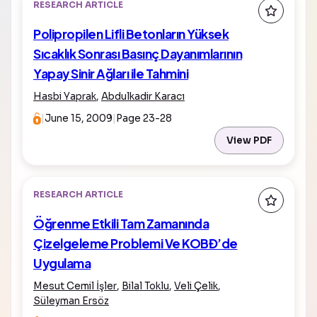
RESEARCH ARTICLE
Polipropilen Lifli Betonların Yüksek
Sıcaklık Sonrası Basınç Dayanımlarının
Yapay Sinir Ağları ile Tahmini
Hasbi Yaprak
,
Abdulkadir Karacı
|
June 15, 2009
|
Page 23-28
View PDF
RESEARCH ARTICLE
Öğrenme Etkili Tam Zamanında
Çizelgeleme Problemi Ve KOBĐ’de
Uygulama
Mesut Cemil İşler
,
Bilal Toklu
,
Veli Çelik
,
Süleyman Ersöz