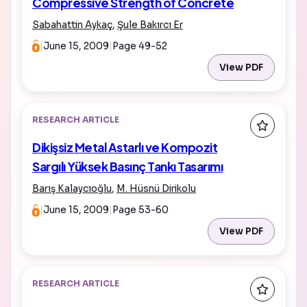
Compressive Strength of Concrete
Sabahattin Aykaç
,
Şule Bakırcı Er
|
June 15, 2009
|
Page 49-52
View PDF
RESEARCH ARTICLE
Dikişsiz Metal Astarlı ve Kompozit
Sargılı Yüksek Basınç Tankı Tasarımı
Barış Kalaycıoğlu
,
M. Hüsnü Dirikolu
|
June 15, 2009
|
Page 53-60
View PDF
RESEARCH ARTICLE