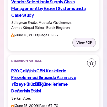
Vendor Selection in Supply Chain
Management by Expert Systems and a
Case Study
Süleyman Ersöz
,
Mustafa Yüzükırmızı
,
Ahmet Kürşad Türker
,
Burak Birgören
|
June 15, 2009
|
Page 61-66
View PDF
RESEARCH ARTICLE
P20 Çeliğinin CBN Kesicilerle
Frezelenmesi Sırasında Asınma ve
Yüzey Pürüzlülüğüne İlerleme
Değerinin Etkisi
Serkan Ateş
|
June 15, 2009
|
Page 67-70