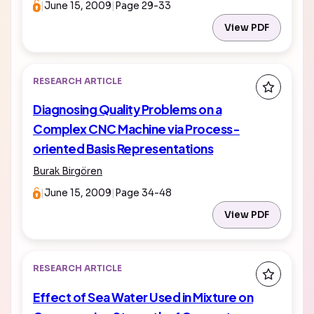
|
June 15, 2009
|
Page 29-33
View PDF
RESEARCH ARTICLE
Diagnosing Quality Problems on a
Complex CNC Machine via Process-
oriented Basis Representations
Burak Birgören
|
June 15, 2009
|
Page 34-48
View PDF
RESEARCH ARTICLE
Effect of Sea Water Used in Mixture on