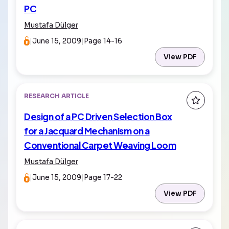
PC
Mustafa Dülger
|
June 15, 2009
|
Page 14-16
View PDF
RESEARCH ARTICLE
Design of a PC Driven Selection Box
for a Jacquard Mechanism on a
Conventional Carpet Weaving Loom
Mustafa Dülger
|
June 15, 2009
|
Page 17-22
View PDF