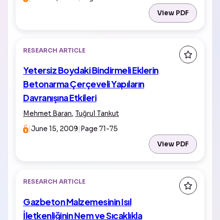
View PDF
RESEARCH ARTICLE
Yetersiz Boydaki Bindirmeli Eklerin
Betonarma Çerçeveli Yapıların
Davranışına Etkileri
Mehmet Baran
,
Tuğrul Tankut
|
June 15, 2009
|
Page 71-75
View PDF
RESEARCH ARTICLE
Gazbeton Malzemesinin Isıl
İletkenliğinin Nem ve Sıcaklıkla