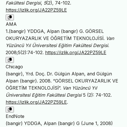
Fakültesi Dergisi
,
5
(2), 74-102.
https://izlik.org/JA22PZ59LE
AMA
1.(bangir) YDDGA, Alpan (bangir) G. GÖRSEL
OKURYAZARLIK VE ÖĞRETİM TEKNOLOJİSİ.
Van
Yüzüncü Yıl Üniversitesi Eğitim Fakültesi Dergisi
.
2008;5(2):74-102.
https://izlik.org/JA22PZ59LE
Chicago
(bangir), Yrd. Doç. Dr. Gülgün Alpan, and Gülgün
Alpan (bangir). 2008. “GÖRSEL OKURYAZARLIK VE
ÖĞRETİM TEKNOLOJİSİ”.
Van Yüzüncü Yıl
Üniversitesi Eğitim Fakültesi Dergisi
5 (2): 74-102.
https://izlik.org/JA22PZ59LE
.
EndNote
(bangir) YDDGA, Alpan (bangir) G (June 1, 2008)