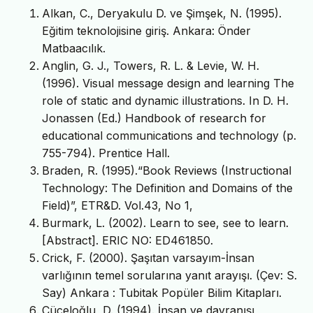
Alkan, C., Deryakulu D. ve Şimşek, N. (1995).
Eğitim teknolojisine giriş. Ankara: Önder
Matbaacılık.
Anglin, G. J., Towers, R. L. & Levie, W. H.
(1996). Visual message design and learning The
role of static and dynamic illustrations. In D. H.
Jonassen (Ed.) Handbook of research for
educational communications and technology (p.
755-794). Prentice Hall.
Braden, R. (1995).“Book Reviews (Instructional
Technology: The Definition and Domains of the
Field)”, ETR&D. Vol.43, No 1,
Burmark, L. (2002). Learn to see, see to learn.
[Abstract]. ERIC NO: ED461850.
Crick, F. (2000). Şaşıtan varsayım-İnsan
varlığının temel sorularına yanıt arayışı. (Çev: S.
Say) Ankara : Tubitak Popüler Bilim Kitapları.
Cüceloğlu, D. (1994). İnsan ve davranışı,