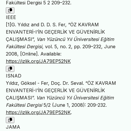
Fakültesi Dergisi 5 2 209–232.
IEEE
[1]G. Yıldız and D. D. S. Fer, “ÖZ KAVRAM
ENVANTERİ-I’İN GEÇERLİK VE GÜVENİRLİK
ÇALIŞMASI”,
Van Yüzüncü Yıl Üniversitesi Eğitim
Fakültesi Dergisi
, vol. 5, no. 2, pp. 209–232, June
2008, [Online]. Available:
https://izlik.org/JA79EP52NK
ISNAD
Yıldız, Göksel - Fer, Doç. Dr. Seval. “ÖZ KAVRAM
ENVANTERİ-I’İN GEÇERLİK VE GÜVENİRLİK
ÇALIŞMASI”.
Van Yüzüncü Yıl Üniversitesi Eğitim
Fakültesi Dergisi
5/2 (June 1, 2008): 209-232.
https://izlik.org/JA79EP52NK
.
JAMA