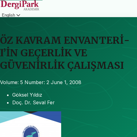
English
Login
ÖZ KAVRAM ENVANTERİ-
I’İN GEÇERLİK VE
GÜVENİRLİK ÇALIŞMASI
Volume: 5
Number: 2
June 1, 2008
Göksel Yıldız
Doç. Dr. Seval Fer