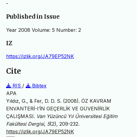
-
Published in Issue
Year 2008 Volume: 5 Number: 2
IZ
https://izlik.org/JA79EP52NK
Cite
RIS
/
Bibtex
APA
Yıldız, G., & Fer, D. D. S. (2008). ÖZ KAVRAM
ENVANTERİ-I’İN GEÇERLİK VE GÜVENİRLİK
ÇALIŞMASI.
Van Yüzüncü Yıl Üniversitesi Eğitim
Fakültesi Dergisi
,
5
(2), 209-232.
https://izlik.org/JA79EP52NK