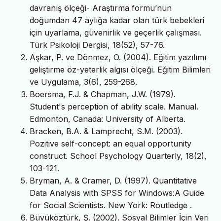
davranış ölçeği- Araştırma formu’nun
doğumdan 47 aylığa kadar olan türk bebekleri
için uyarlama, güvenirlik ve geçerlik çalışması.
Türk Psikoloji Dergisi, 18(52), 57-76.
Aşkar, P. ve Dönmez, O. (2004). Eğitim yazılımı
geliştirme öz-yeterlik algısı ölçeği. Eğitim Bilimleri
ve Uygulama, 3(6), 259-268.
Boersma, F.J. & Chapman, J.W. (1979).
Student's perception of ability scale. Manual.
Edmonton, Canada: University of Alberta.
Bracken, B.A. & Lamprecht, S.M. (2003).
Pozitive self-concept: an equal opportunity
construct. School Psychology Quarterly, 18(2),
103-121.
Bryman, A. & Cramer, D. (1997). Quantitative
Data Analysis with SPSS for Windows:A Guide
for Social Scientists. New York: Routledge .
Büyüköztürk, Ş. (2002). Sosyal Bilimler İçin Veri