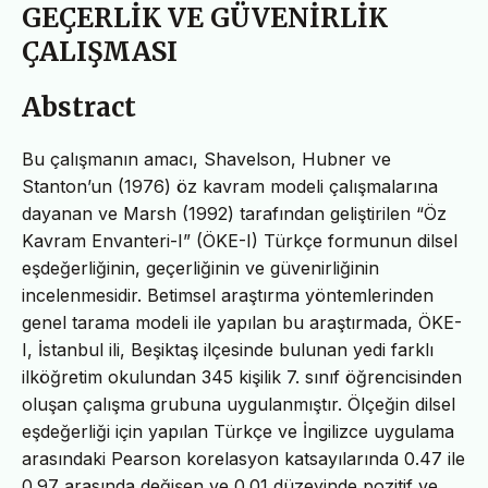
GEÇERLİK VE GÜVENİRLİK
ÇALIŞMASI
Abstract
Bu çalışmanın amacı, Shavelson, Hubner ve
Stanton’un (1976) öz kavram modeli çalışmalarına
dayanan ve Marsh (1992) tarafından geliştirilen “Öz
Kavram Envanteri-I” (ÖKE-I) Türkçe formunun dilsel
eşdeğerliğinin, geçerliğinin ve güvenirliğinin
incelenmesidir. Betimsel araştırma yöntemlerinden
genel tarama modeli ile yapılan bu araştırmada, ÖKE-
I, İstanbul ili, Beşiktaş ilçesinde bulunan yedi farklı
ilköğretim okulundan 345 kişilik 7. sınıf öğrencisinden
oluşan çalışma grubuna uygulanmıştır. Ölçeğin dilsel
eşdeğerliği için yapılan Türkçe ve İngilizce uygulama
arasındaki Pearson korelasyon katsayılarında 0.47 ile
0.97 arasında değişen ve 0.01 düzeyinde pozitif ve