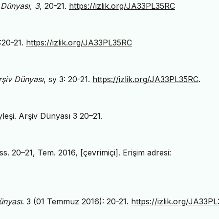
 Dünyası
,
3
, 20-21.
https://izlik.org/JA33PL35RC
):20-21.
https://izlik.org/JA33PL35RC
rşiv Dünyası
, sy 3: 20-21.
https://izlik.org/JA33PL35RC
.
leşi. Arşiv Dünyası 3 20–21.
 ss. 20–21, Tem. 2016, [çevrimiçi]. Erişim adresi:
ünyası
. 3 (01 Temmuz 2016): 20-21.
https://izlik.org/JA33P