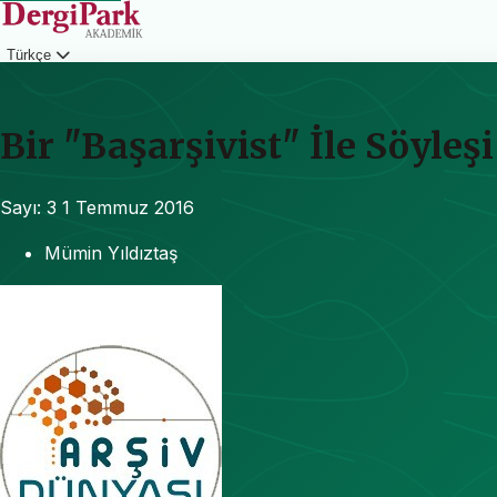
Türkçe
Giriş
Bir "Başarşivist" İle Söyleşi
Sayı: 3
1 Temmuz 2016
Mümin Yıldıztaş