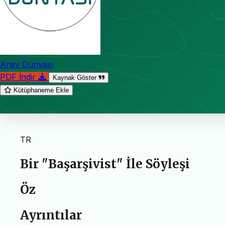
Arşiv Dünyası
PDF İndir
Kaynak Göster
Kütüphaneme Ekle
TR
Bir "Başarşivist" İle Söyleşi
Öz
Ayrıntılar