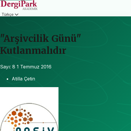
Türkçe
Giriş
"Arşivcilik Günü"
Kutlanmalıdır
Sayı: 8
1 Temmuz 2016
Atilla Çetin