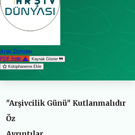
Arşiv Dünyası
PDF İndir
Kaynak Göster
Kütüphaneme Ekle
"Arşivcilik Günü" Kutlanmalıdır
Öz
Ayrıntılar