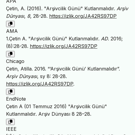
APA
Çetin, A. (2016). "Arşivcilik Günü" Kutlanmalıdır.
Arşiv
Dünyası
,
8
, 28-28.
https://izlik.org/JA42RS97DP
AMA
1.Çetin A. "Arşivcilik Günü" Kutlanmalıdır.
AD
. 2016;
(8):28-28.
https://izlik.org/JA42RS97DP
Chicago
Çetin, Atilla. 2016. “‘Arşivcilik Günü’ Kutlanmalıdır”.
Arşiv Dünyası
, sy 8: 28-28.
https://izlik.org/JA42RS97DP
.
EndNote
Çetin A (01 Temmuz 2016) "Arşivcilik Günü"
Kutlanmalıdır. Arşiv Dünyası 8 28–28.
IEEE