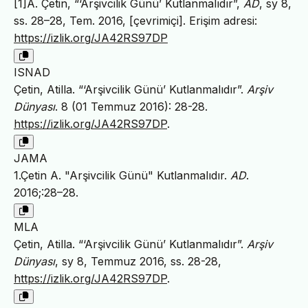
[1]A. Çetin, “‘Arşivcilik Günü’ Kutlanmalıdır”,
AD
, sy 8,
ss. 28–28, Tem. 2016, [çevrimiçi]. Erişim adresi:
https://izlik.org/JA42RS97DP
ISNAD
Çetin, Atilla. “‘Arşivcilik Günü’ Kutlanmalıdır”.
Arşiv
Dünyası
. 8 (01 Temmuz 2016): 28-28.
https://izlik.org/JA42RS97DP
.
JAMA
1.Çetin A. "Arşivcilik Günü" Kutlanmalıdır.
AD
.
2016;:28–28.
MLA
Çetin, Atilla. “‘Arşivcilik Günü’ Kutlanmalıdır”.
Arşiv
Dünyası
, sy 8, Temmuz 2016, ss. 28-28,
https://izlik.org/JA42RS97DP
.