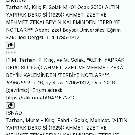
Tarhan M, Kılıç F, Solak M (01 Ocak 2016) ALTIN
YAPRAK DERGİSİ (1925): AHMET İZZET VE
MEHMET ZEKÂİ BEY’İN KALEMİNDEN “TERBİYE
NOTLARI”*. Abant İzzet Baysal Üniversitesi Eğitim
Fakültesi Dergisi 16 4 1795–1812.
IEEE
[1]M. Tarhan, F. Kılıç, ve M. Solak, “ALTIN YAPRAK
DERGİSİ (1925): AHMET İZZET VE MEHMET ZEKÂİ
BEY’İN KALEMİNDEN ‘TERBİYE NOTLARI’*”,
BAİBÜEFD
, c. 16, sy 4, ss. 1795–1812, Oca. 2016,
[çevrimiçi]. Erişim adresi:
https://izlik.org/JA94MK72ZC
ISNAD
Tarhan, Murat - Kılıç, Fahri - Solak, Mehmet. “ALTIN
YAPRAK DERGİSİ (1925): AHMET İZZET VE