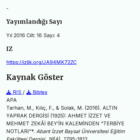
-
Yayımlandığı Sayı
Yıl 2016 Cilt: 16 Sayı: 4
IZ
https://izlik.org/JA94MK72ZC
Kaynak Göster
RIS
/
Bibtex
APA
Tarhan, M., Kılıç, F., & Solak, M. (2016). ALTIN
YAPRAK DERGİSİ (1925): AHMET İZZET VE
MEHMET ZEKÂİ BEY’İN KALEMİNDEN “TERBİYE
NOTLARI”*.
Abant İzzet Baysal Üniversitesi Eğitim
Fakültesi Dergisi
,
16
(4), 1795-1812.