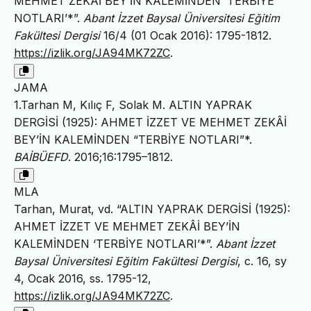
MEHMET ZEKÂİ BEY’İN KALEMİNDEN ‘TERBİYE
NOTLARI’*”.
Abant İzzet Baysal Üniversitesi Eğitim
Fakültesi Dergisi
16/4 (01 Ocak 2016): 1795-1812.
https://izlik.org/JA94MK72ZC
.
JAMA
1.Tarhan M, Kılıç F, Solak M. ALTIN YAPRAK
DERGİSİ (1925): AHMET İZZET VE MEHMET ZEKÂİ
BEY’İN KALEMİNDEN “TERBİYE NOTLARI”*.
BAİBÜEFD
. 2016;16:1795–1812.
MLA
Tarhan, Murat, vd. “ALTIN YAPRAK DERGİSİ (1925):
AHMET İZZET VE MEHMET ZEKÂİ BEY’İN
KALEMİNDEN ‘TERBİYE NOTLARI’*”.
Abant İzzet
Baysal Üniversitesi Eğitim Fakültesi Dergisi
, c. 16, sy
4, Ocak 2016, ss. 1795-12,
https://izlik.org/JA94MK72ZC
.