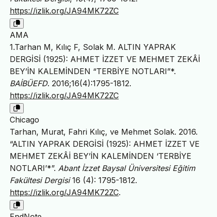
https://izlik.org/JA94MK72ZC
AMA
1.Tarhan M, Kılıç F, Solak M. ALTIN YAPRAK
DERGİSİ (1925): AHMET İZZET VE MEHMET ZEKÂİ
BEY’İN KALEMİNDEN “TERBİYE NOTLARI”*.
BAİBÜEFD
. 2016;16(4):1795-1812.
https://izlik.org/JA94MK72ZC
Chicago
Tarhan, Murat, Fahri Kılıç, ve Mehmet Solak. 2016.
“ALTIN YAPRAK DERGİSİ (1925): AHMET İZZET VE
MEHMET ZEKÂİ BEY’İN KALEMİNDEN ‘TERBİYE
NOTLARI’*”.
Abant İzzet Baysal Üniversitesi Eğitim
Fakültesi Dergisi
16 (4): 1795-1812.
https://izlik.org/JA94MK72ZC
.
EndNote