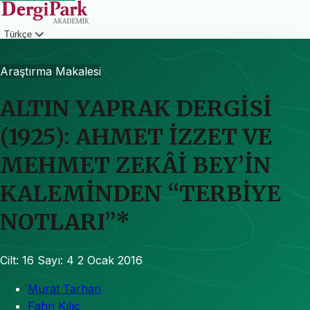
Türkçe
Giriş
Araştırma Makalesi
ALTIN YAPRAK DERGİSİ
(1925): AHMET İZZET VE
MEHMET ZEKÂİ BEY’İN
KALEMİNDEN “TERBİYE
NOTLARI”*
Cilt: 16
Sayı: 4
2 Ocak 2016
Murat Tarhan
Fahri Kılıç