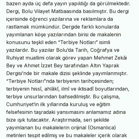
bazen ayda üç defa yayın yapıldığı da görülmektedir.
Dergi, Bolu Vilayet Matbaasında basılmıştır. Bu dergi
içerisinde öğrenci yazılarına ve reklamlara da
rastlamak mümkündür. Dergide farklı konularda
yayımlanan köşe yazılarından birisi de makalenin
konusunu teşkil eden “Terbiye Notları” isimli
yazılardır. Bu yazılar Bolu’da Tarih, Coğrafya ve
Ruhiyat muallimi olarak görev yapan Mehmet Zekâi
Bey ve Ahmet İzzet Bey tarafından Altın Yaprak
Dergisi’nde bir makale dizisi şeklinde yayımlanmıştır.
“Terbiye Notları”nda terbiyenin tarihçesinden;
terbiyenin hissî, ahlâkî, ilmî ve iktisadî boyutlarından,
terbiye unsurlarından bahsedilmiştir. Bu çalışma,
Cumhuriyet’in ilk yıllarında kuruluş ve eğitim
felsefesinin taşradaki yansımasını anlamamız adına
bize ışık tutacaktır. Araştırmada, seri şekilde
yayımlanan bu makalelerin orijinal (Osmanlıca)
metinleri tespit edilmiş ve bu makaleler içerik olarak