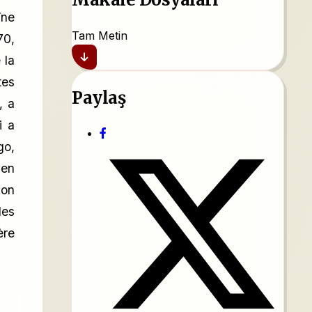
îne
Tam Metin
70,
 la
tes
Paylaş
, a
i a
go,
 en
ion
des
ère