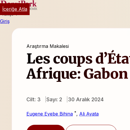
İçeriğe Atla
Türkçe
Giriş
Araştırma Makalesi
Les coups d’Éta
Afrique: Gabon
Cilt: 3
Sayı: 2
30 Aralık 2024
*
Eugene Eyebe Bihina
,
Ali Ayata