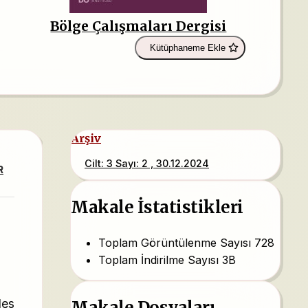
Bölge Çalışmaları Dergisi
Kütüphaneme Ekle
Arşiv
Cilt: 3 Sayı: 2 , 30.12.2024
R
Makale İstatistikleri
Toplam Görüntülenme Sayısı
728
Toplam İndirilme Sayısı
3B
les
Makale Dosyaları