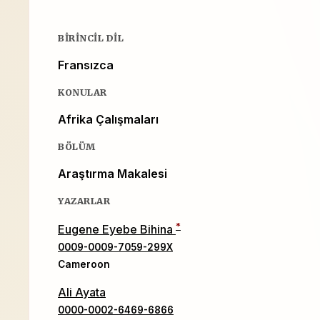
BIRINCIL DIL
Fransızca
KONULAR
Afrika Çalışmaları
BÖLÜM
Araştırma Makalesi
YAZARLAR
*
Eugene Eyebe Bihina
0009-0009-7059-299X
Cameroon
Ali Ayata
0000-0002-6469-6866