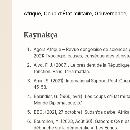
Afrique
,
Coup d'État militaire
,
Gouvernance
,
Kaynakça
Agora Afrique – Revue congolaise de sciences p
2021: Typologie, causes, conséquences et pistes
Aivo, F. J. (2007). Le président de la Républiqu
fonction. Paris: L’Harmattan.
Amin, S. (2021). International Support Post-Coup d
45-58.
Balandier, G. (1966, avril). Les coups d'État mili
Monde Diplomatique, p.1.
BBC. (2021, 27 octobre). Sudan’da darbe: Afrik
Bourdillon, Y. (2023, Août 30). Gabon: « Ce n'es
débouche sur la démocratie ». Les Échos.