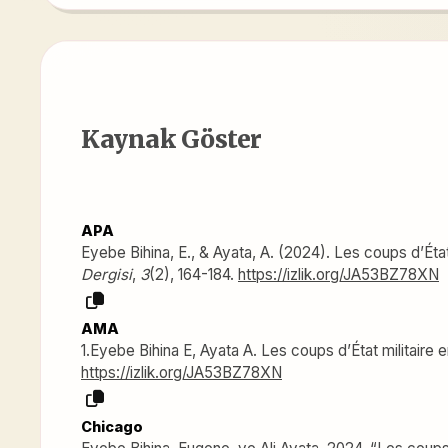
Kaynak Göster
APA
Eyebe Bihina, E., & Ayata, A. (2024). Les coups d’Ét
Dergisi
,
3
(2), 164-184.
https://izlik.org/JA53BZ78XN
AMA
1.Eyebe Bihina E, Ayata A. Les coups d’État militair
https://izlik.org/JA53BZ78XN
Chicago