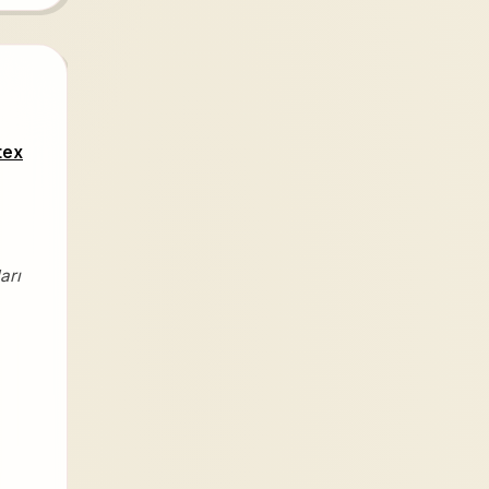
tex
arı