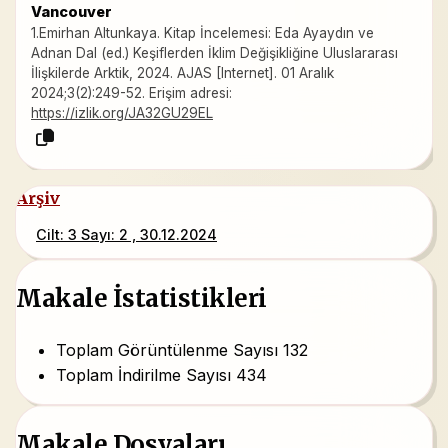
Vancouver
1.Emirhan Altunkaya. Kitap İncelemesi: Eda Ayaydın ve
Adnan Dal (ed.) Keşiflerden İklim Değişikliğine Uluslararası
İlişkilerde Arktik, 2024. AJAS [Internet]. 01 Aralık
2024;3(2):249-52. Erişim adresi:
https://izlik.org/JA32GU29EL
Arşiv
Cilt: 3 Sayı: 2 , 30.12.2024
Makale İstatistikleri
Toplam Görüntülenme Sayısı
132
Toplam İndirilme Sayısı
434
Makale Dosyaları