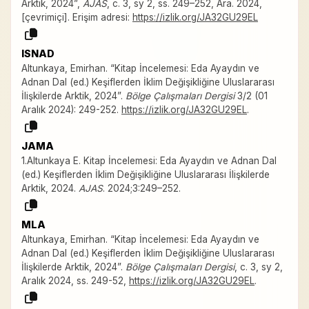
Arktik, 2024”,
AJAS
, c. 3, sy 2, ss. 249–252, Ara. 2024,
[çevrimiçi]. Erişim adresi:
https://izlik.org/JA32GU29EL
ISNAD
Altunkaya, Emirhan. “Kitap İncelemesi: Eda Ayaydın ve
Adnan Dal (ed.) Keşiflerden İklim Değişikliğine Uluslararası
İlişkilerde Arktik, 2024”.
Bölge Çalışmaları Dergisi
3/2 (01
Aralık 2024): 249-252.
https://izlik.org/JA32GU29EL
.
JAMA
1.Altunkaya E. Kitap İncelemesi: Eda Ayaydın ve Adnan Dal
(ed.) Keşiflerden İklim Değişikliğine Uluslararası İlişkilerde
Arktik, 2024.
AJAS
. 2024;3:249–252.
MLA
Altunkaya, Emirhan. “Kitap İncelemesi: Eda Ayaydın ve
Adnan Dal (ed.) Keşiflerden İklim Değişikliğine Uluslararası
İlişkilerde Arktik, 2024”.
Bölge Çalışmaları Dergisi
, c. 3, sy 2,
Aralık 2024, ss. 249-52,
https://izlik.org/JA32GU29EL
.