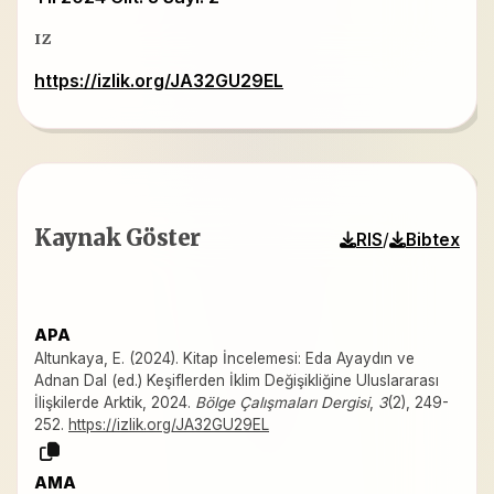
IZ
https://izlik.org/JA32GU29EL
Kaynak Göster
/
RIS
Bibtex
APA
Altunkaya, E. (2024). Kitap İncelemesi: Eda Ayaydın ve
Adnan Dal (ed.) Keşiflerden İklim Değişikliğine Uluslararası
İlişkilerde Arktik, 2024.
Bölge Çalışmaları Dergisi
,
3
(2), 249-
252.
https://izlik.org/JA32GU29EL
AMA