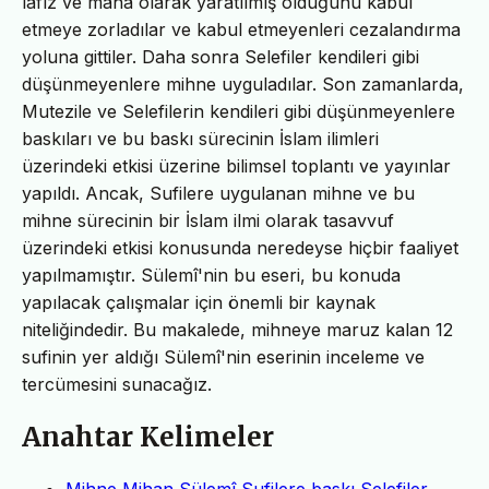
lafız ve mana olarak yaratılmış olduğunu kabul
etmeye zorladılar ve kabul etmeyenleri cezalandırma
yoluna gittiler. Daha sonra Selefiler kendileri gibi
düşünmeyenlere mihne uyguladılar. Son zamanlarda,
Mutezile ve Selefilerin kendileri gibi düşünmeyenlere
baskıları ve bu baskı sürecinin İslam ilimleri
üzerindeki etkisi üzerine bilimsel toplantı ve yayınlar
yapıldı. Ancak, Sufilere uygulanan mihne ve bu
mihne sürecinin bir İslam ilmi olarak tasavvuf
üzerindeki etkisi konusunda neredeyse hiçbir faaliyet
yapılmamıştır. Sülemî'nin bu eseri, bu konuda
yapılacak çalışmalar için önemli bir kaynak
niteliğindedir. Bu makalede, mihneye maruz kalan 12
sufinin yer aldığı Sülemî'nin eserinin inceleme ve
tercümesini sunacağız.
Anahtar Kelimeler
Mihne,Mihan,Sülemî,Sufilere baskı,Selefiler