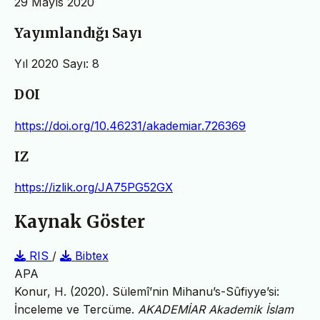
29 Mayıs 2020
Yayımlandığı Sayı
Yıl 2020 Sayı: 8
DOI
https://doi.org/10.46231/akademiar.726369
IZ
https://izlik.org/JA75PG52GX
Kaynak Göster
RIS
/
Bibtex
APA
Konur, H. (2020). Sülemî’nin Mihanu’s-Sûfiyye’si:
İnceleme ve Tercüme.
AKADEMİAR Akademik İslam