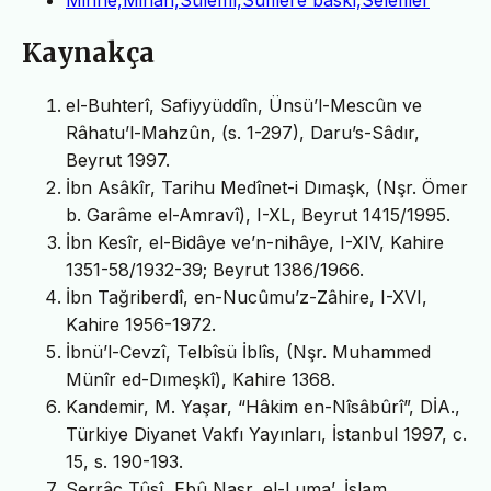
Kaynakça
el-Buhterî, Safiyyüddîn, Ünsü’l-Mescûn ve
Râhatu’l-Mahzûn, (s. 1-297), Daru’s-Sâdır,
Beyrut 1997.
İbn Asâkîr, Tarihu Medînet-i Dımaşk, (Nşr. Ömer
b. Garâme el-Amravî), I-XL, Beyrut 1415/1995.
İbn Kesîr, el-Bidâye ve’n-nihâye, I-XIV, Kahire
1351-58/1932-39; Beyrut 1386/1966.
İbn Tağriberdî, en-Nucûmu’z-Zâhire, I-XVI,
Kahire 1956-1972.
İbnü’l-Cevzî, Telbîsü İblîs, (Nşr. Muhammed
Münîr ed-Dımeşkî), Kahire 1368.
Kandemir, M. Yaşar, “Hâkim en-Nîsâbûrî”, DİA.,
Türkiye Diyanet Vakfı Yayınları, İstanbul 1997, c.
15, s. 190-193.
Serrâc Tûsî, Ebû Nasr, el-Luma’, İslam