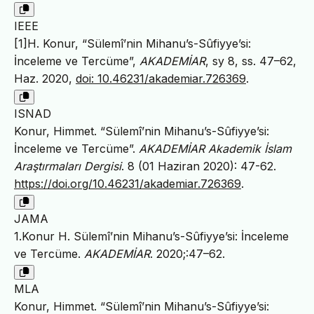
IEEE
[1]H. Konur, “Sülemî’nin Mihanu’s-Sûfiyye’si:
İnceleme ve Tercüme”,
AKADEMİAR
, sy 8, ss. 47–62,
Haz. 2020,
doi: 10.46231/akademiar.726369
.
ISNAD
Konur, Himmet. “Sülemî’nin Mihanu’s-Sûfiyye’si:
İnceleme ve Tercüme”.
AKADEMİAR Akademik İslam
Araştırmaları Dergisi
. 8 (01 Haziran 2020): 47-62.
https://doi.org/10.46231/akademiar.726369
.
JAMA
1.Konur H. Sülemî’nin Mihanu’s-Sûfiyye’si: İnceleme
ve Tercüme.
AKADEMİAR
. 2020;:47–62.
MLA
Konur, Himmet. “Sülemî’nin Mihanu’s-Sûfiyye’si: