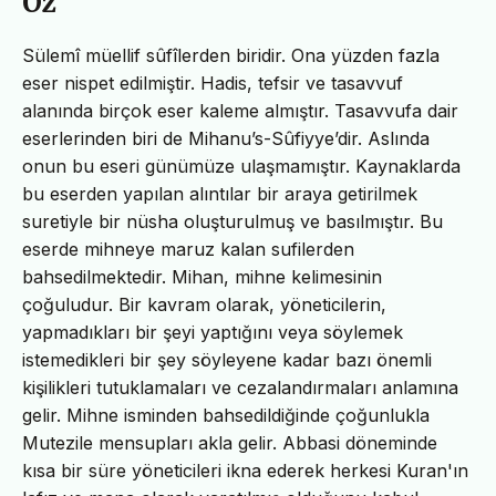
Öz
Sülemî müellif sûfîlerden biridir. Ona yüzden fazla
eser nispet edilmiştir. Hadis, tefsir ve tasavvuf
alanında birçok eser kaleme almıştır. Tasavvufa dair
eserlerinden biri de Mihanu’s-Sûfiyye’dir. Aslında
onun bu eseri günümüze ulaşmamıştır. Kaynaklarda
bu eserden yapılan alıntılar bir araya getirilmek
suretiyle bir nüsha oluşturulmuş ve basılmıştır. Bu
eserde mihneye maruz kalan sufilerden
bahsedilmektedir. Mihan, mihne kelimesinin
çoğuludur. Bir kavram olarak, yöneticilerin,
yapmadıkları bir şeyi yaptığını veya söylemek
istemedikleri bir şey söyleyene kadar bazı önemli
kişilikleri tutuklamaları ve cezalandırmaları anlamına
gelir. Mihne isminden bahsedildiğinde çoğunlukla
Mutezile mensupları akla gelir. Abbasi döneminde
kısa bir süre yöneticileri ikna ederek herkesi Kuran'ın