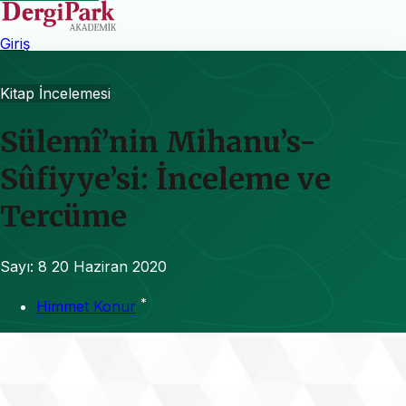
Giriş
Kitap İncelemesi
Sülemî’nin Mihanu’s-
Sûfiyye’si: İnceleme ve
Tercüme
Sayı: 8
20 Haziran 2020
*
Himmet Konur