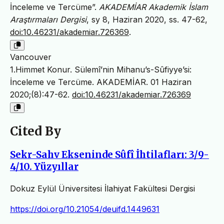
İnceleme ve Tercüme”.
AKADEMİAR Akademik İslam
Araştırmaları Dergisi
, sy 8, Haziran 2020, ss. 47-62,
doi:10.46231/akademiar.726369
.
Vancouver
1.Himmet Konur. Sülemî’nin Mihanu’s-Sûfiyye’si:
İnceleme ve Tercüme. AKADEMİAR. 01 Haziran
2020;(8):47-62.
doi:10.46231/akademiar.726369
Cited By
Sekr-Sahv Ekseninde Sûfî İhtilafları: 3/9-
4/10. Yüzyıllar
Dokuz Eylül Üniversitesi İlahiyat Fakültesi Dergisi
https://doi.org/10.21054/deuifd.1449631