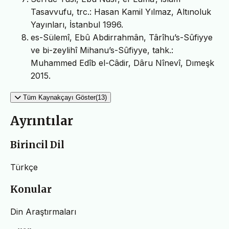
Tasavvufu, trc.: Hasan Kamil Yılmaz, Altınoluk
Yayınları, İstanbul 1996.
es-Sülemî, Ebû Abdirrahmân, Târîhu’s-Sûfiyye
ve bi-zeylihî Mihanu’s-Sûfiyye, tahk.:
Muhammed Edîb el-Câdir, Dâru Nînevî, Dımeşk
2015.
Tüm Kaynakçayı Göster(13)
Ayrıntılar
Birincil Dil
Türkçe
Konular
Din Araştırmaları