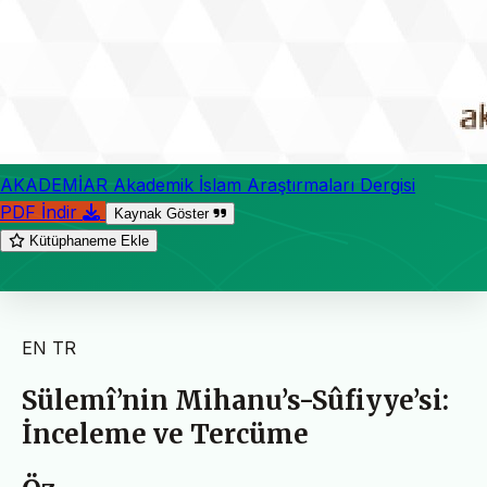
AKADEMİAR Akademik İslam Araştırmaları Dergisi
PDF İndir
Kaynak Göster
Kütüphaneme Ekle
EN
TR
Sülemî’nin Mihanu’s-Sûfiyye’si:
İnceleme ve Tercüme