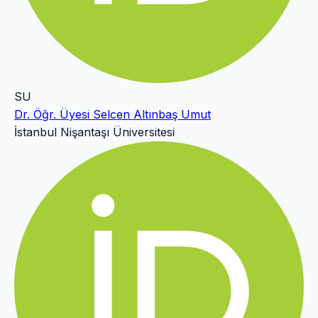
SU
Dr. Öğr. Üyesi Selcen Altınbaş Umut
İstanbul Nişantaşı Üniversitesi