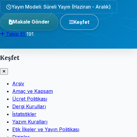
Yayın Modeli: Süreli Yayın (Haziran - Aralık)
Makale Gönder
Keşfet
Takip Et
191
Keşfet
Arşiv
Amaç ve Kapsam
Ücret Politikası
Dergi Kurulları
İstatistikler
Yazım Kuralları
Etik İlkeler ve Yayın Politikası