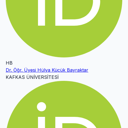
HB
Dr. Öğr. Üyesi Hülya Küçük Bayraktar
KAFKAS ÜNİVERSİTESİ