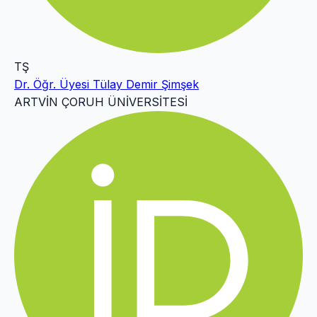
TŞ
Dr. Öğr. Üyesi Tülay Demir Şimşek
ARTVİN ÇORUH ÜNİVERSİTESİ