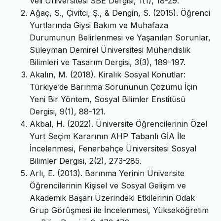
Veli Üniversitesi SBE Dergisi, 1(1), 18-29.
Ağaç, S., Çivitci, Ş., & Dengin, S. (2015). Öğrenci
Yurtlarında Giysi Bakım ve Muhafaza
Durumunun Belirlenmesi ve Yaşanılan Sorunlar,
Süleyman Demirel Üniversitesi Mühendislik
Bilimleri ve Tasarım Dergisi, 3(3), 189-197.
Akalın, M. (2018). Kiralık Sosyal Konutlar:
Türkiye’de Barınma Sorununun Çözümü İçin
Yeni Bir Yöntem, Sosyal Bilimler Enstitüsü
Dergisi, 9(1), 88-121.
Akbal, H. (2022). Üniversite Öğrencilerinin Özel
Yurt Seçim Kararının AHP Tabanlı GİA İle
İncelenmesi, Fenerbahçe Üniversitesi Sosyal
Bilimler Dergisi, 2(2), 273-285.
Arlı, E. (2013). Barınma Yerinin Üniversite
Öğrencilerinin Kişisel ve Sosyal Gelişim ve
Akademik Başarı Üzerindeki Etkilerinin Odak
Grup Görüşmesi ile İncelenmesi, Yükseköğretim