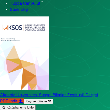
*
Tuğba Canbulut
Sude Ekşi
Akdeniz Üniversitesi Sosyal Bilimler Enstitüsü Dergisi
PDF İndir
Kaynak Göster
Kütüphaneme Ekle