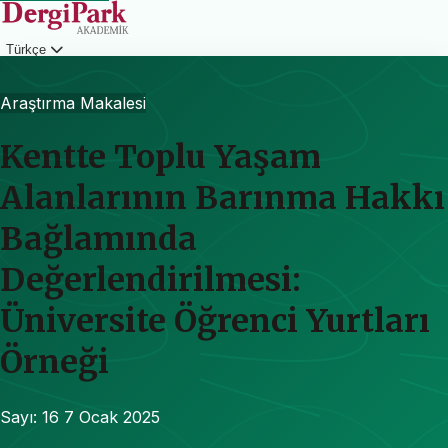
Türkçe
Giriş
Araştırma Makalesi
Kentte Toplu Yaşam
Alanlarının Barınma Hakkı
Bağlamında
Değerlendirilmesi:
Üniversite Öğrenci Yurtları
Örneği
Sayı: 16
7 Ocak 2025