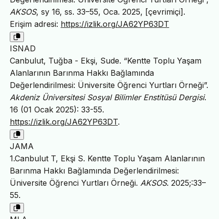
AKSOS
, sy 16, ss. 33–55, Oca. 2025, [çevrimiçi].
Erişim adresi:
https://izlik.org/JA62YP63DT
ISNAD
Canbulut, Tuğba - Ekşi, Sude. “Kentte Toplu Yaşam
Alanlarının Barınma Hakkı Bağlamında
Değerlendirilmesi: Üniversite Öğrenci Yurtları Örneği”.
Akdeniz Üniversitesi Sosyal Bilimler Enstitüsü Dergisi
.
16 (01 Ocak 2025): 33-55.
https://izlik.org/JA62YP63DT
.
JAMA
1.Canbulut T, Ekşi S. Kentte Toplu Yaşam Alanlarının
Barınma Hakkı Bağlamında Değerlendirilmesi:
Üniversite Öğrenci Yurtları Örneği.
AKSOS
. 2025;:33–
55.