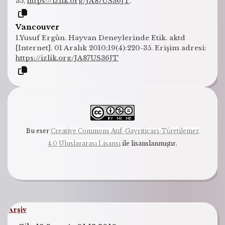
35,
https://izlik.org/JA87US36JT
.
Vancouver
1.Yusuf Ergün. Hayvan Deneylerinde Etik. aktd
[Internet]. 01 Aralık 2010;19(4):220-35. Erişim adresi:
https://izlik.org/JA87US36JT
Bu eser
Creative Commons Atıf-Gayriticari-Türetilemez
4.0 Uluslararası Lisansı
ile lisanslanmıştır.
Arşiv