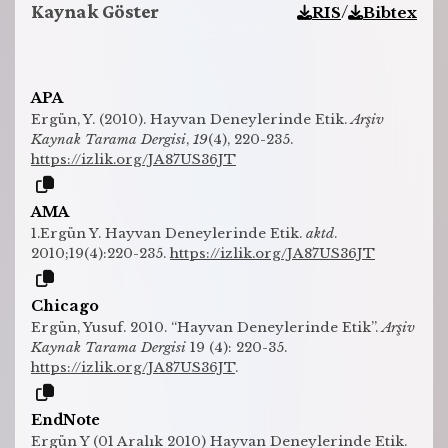
Kaynak Göster
/
RIS
Bibtex
APA
Ergün, Y. (2010). Hayvan Deneylerinde Etik.
Arşiv
Kaynak Tarama Dergisi
,
19
(4), 220-235.
https://izlik.org/JA87US36JT
AMA
1.Ergün Y. Hayvan Deneylerinde Etik.
aktd
.
2010;19(4):220-235.
https://izlik.org/JA87US36JT
Chicago
Ergün, Yusuf. 2010. “Hayvan Deneylerinde Etik”.
Arşiv
Kaynak Tarama Dergisi
19 (4): 220-35.
https://izlik.org/JA87US36JT
.
EndNote
Ergün Y (01 Aralık 2010) Hayvan Deneylerinde Etik.