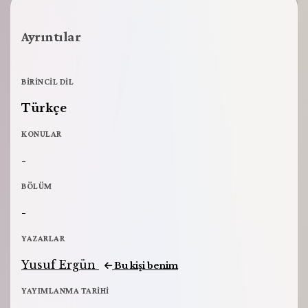
Ayrıntılar
BIRINCIL DIL
Türkçe
KONULAR
-
BÖLÜM
-
YAZARLAR
Yusuf Ergün
Bu kişi benim
YAYIMLANMA TARIHI