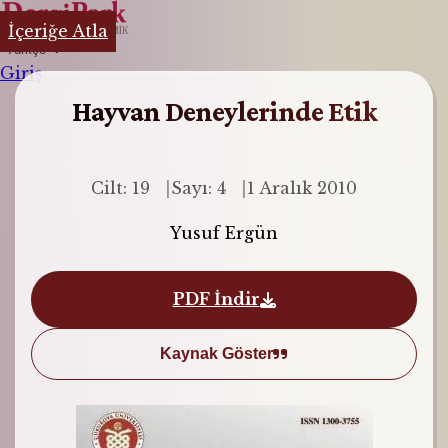
İçeriğe Atla
Türkçe
Giriş
Hayvan Deneylerinde Etik
Cilt: 19
Sayı: 4
1 Aralık 2010
Yusuf Ergün
PDF İndir
Kaynak Göster