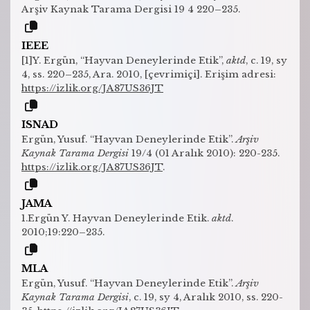
Arşiv Kaynak Tarama Dergisi 19 4 220–235.
IEEE
[1]Y. Ergün, “Hayvan Deneylerinde Etik”,
aktd
, c. 19, sy
4, ss. 220–235, Ara. 2010, [çevrimiçi]. Erişim adresi:
https://izlik.org/JA87US36JT
ISNAD
Ergün, Yusuf. “Hayvan Deneylerinde Etik”.
Arşiv
Kaynak Tarama Dergisi
19/4 (01 Aralık 2010): 220-235.
https://izlik.org/JA87US36JT
.
JAMA
1.Ergün Y. Hayvan Deneylerinde Etik.
aktd
.
2010;19:220–235.
MLA
Ergün, Yusuf. “Hayvan Deneylerinde Etik”.
Arşiv
Kaynak Tarama Dergisi
, c. 19, sy 4, Aralık 2010, ss. 220-