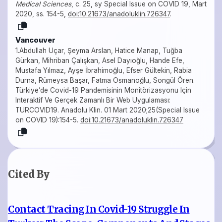
Medical Sciences
, c. 25, sy Special Issue on COVID 19, Mart
2020, ss. 154-5,
doi:10.21673/anadoluklin.726347
.
Vancouver
1.Abdullah Uçar, Şeyma Arslan, Hatice Manap, Tuğba
Gürkan, Mihriban Çalışkan, Asel Dayıoğlu, Hande Efe,
Mustafa Yılmaz, Ayşe İbrahimoğlu, Efser Gültekin, Rabia
Durna, Rümeysa Başar, Fatma Osmanoğlu, Songül Ören.
Türkiye’de Covid-19 Pandemisinin Monitörizasyonu Için
Interaktif Ve Gerçek Zamanlı Bir Web Uygulaması:
TURCOVID19. Anadolu Klin. 01 Mart 2020;25(Special Issue
on COVID 19):154-5.
doi:10.21673/anadoluklin.726347
Cited By
Contact Tracing In Covid-19 Struggle In