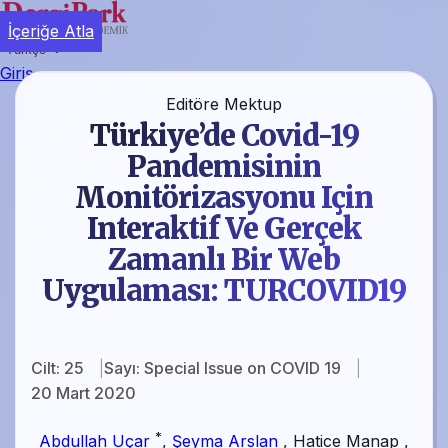
İçeriğe Atla
Türkçe
Giriş
Editöre Mektup
Türkiye’de Covid-19
Pandemisinin
Monitörizasyonu Için
Interaktif Ve Gerçek
Zamanlı Bir Web
Uygulaması: TURCOVID19
Cilt: 25
Sayı: Special Issue on COVID 19
20 Mart 2020
*
Abdullah Uçar
,
Şeyma Arslan
,
Hatice Manap
,