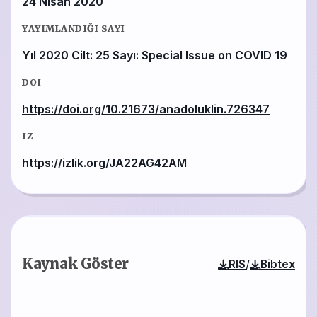
24 Nisan 2020
YAYIMLANDIĞI SAYI
Yıl 2020 Cilt: 25 Sayı: Special Issue on COVID 19
DOI
https://doi.org/10.21673/anadoluklin.726347
IZ
https://izlik.org/JA22AG42AM
Kaynak Göster
/
RIS
Bibtex