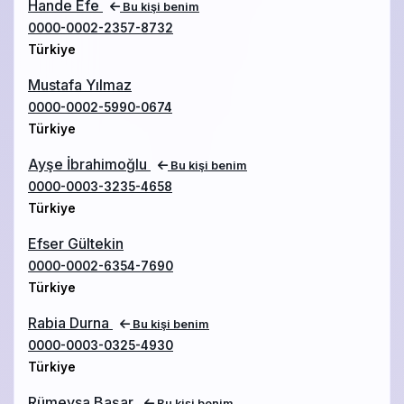
Hande Efe
Bu kişi benim
0000-0002-2357-8732
Türkiye
Mustafa Yılmaz
0000-0002-5990-0674
Türkiye
Ayşe İbrahimoğlu
Bu kişi benim
0000-0003-3235-4658
Türkiye
Efser Gültekin
0000-0002-6354-7690
Türkiye
Rabia Durna
Bu kişi benim
0000-0003-0325-4930
Türkiye
Rümeysa Başar
Bu kişi benim