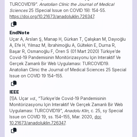
TURCOVID19”.
Anatolian Clinic the Journal of Medical
Sciences
25 (Special Issue on COVID 19): 154-55.
https://doi.org/10.21673/anadoluklin.726347
.
EndNote
Uçar A, Arslan Ş, Manap H, Gürkan T, Çalışkan M, Dayıoğlu
A, Efe H, Yılmaz M, İbrahimoğlu A, Gültekin E, Durna R,
Başar R, Osmanoğlu F, Ören S (01 Mart 2020) Türkiye’de
Covid-19 Pandemisinin Monitörizasyonu Için Interaktif Ve
Gerçek Zamanlı Bir Web Uygulaması: TURCOVID19.
Anatolian Clinic the Journal of Medical Sciences 25 Special
Issue on COVID 19 154–155.
IEEE
[1]A. Uçar
vd.
, “Türkiye’de Covid-19 Pandemisinin
Monitörizasyonu Için Interaktif Ve Gerçek Zamanlı Bir Web
Uygulaması: TURCOVID19”,
Anadolu Klin
, c. 25, sy Special
Issue on COVID 19, ss. 154–155, Mar. 2020,
doi:
10.21673/anadoluklin.726347
.