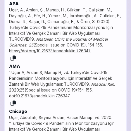
APA
Uçar, A., Arslan, Ş., Manap, H., Gürkan, T., Çalışkan, M.,
Dayıoğlu, A., Efe, H., Yılmaz, M., İbrahimoğlu, A., Gültekin, E.,
Durna, R., Başar, R., Osmanoğlu, F., & Ören, S. (2020).
Türkiye’de Covid-19 Pandemisinin Monitörizasyonu Için
Interaktif Ve Gerçek Zamanlı Bir Web Uygulaması:
TURCOVID19.
Anatolian Clinic the Journal of Medical
Sciences
,
25
(Special Issue on COVID 19), 154-155.
https://doi.org/10.21673/anadoluklin.726347
AMA
1.Uçar A, Arslan Ş, Manap H, vd. Türkiye’de Covid-19
Pandemisinin Monitörizasyonu Için Interaktif Ve Gerçek
Zamanlı Bir Web Uygulaması: TURCOVID19.
Anadolu Klin
.
2020;25(Special Issue on COVID 19):154-155.
doi:10.21673/anadoluklin.726347
Chicago
Uçar, Abdullah, Şeyma Arslan, Hatice Manap, vd. 2020.
“Türkiye’de Covid-19 Pandemisinin Monitörizasyonu Için
Interaktif Ve Gerçek Zamanlı Bir Web Uygulaması: