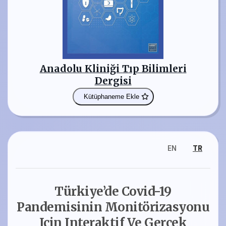
Anadolu Kliniği Tıp Bilimleri
Dergisi
Kütüphaneme Ekle
EN
TR
Türkiye’de Covid-19
Pandemisinin Monitörizasyonu
Için Interaktif Ve Gerçek