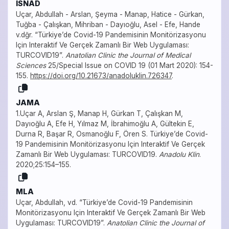
ISNAD
Uçar, Abdullah - Arslan, Şeyma - Manap, Hatice - Gürkan,
Tuğba - Çalışkan, Mihriban - Dayıoğlu, Asel - Efe, Hande
v.dğr. “Türkiye’de Covid-19 Pandemisinin Monitörizasyonu
Için Interaktif Ve Gerçek Zamanlı Bir Web Uygulaması:
TURCOVID19”.
Anatolian Clinic the Journal of Medical
Sciences
25/Special Issue on COVID 19 (01 Mart 2020): 154-
155.
https://doi.org/10.21673/anadoluklin.726347
.
JAMA
1.Uçar A, Arslan Ş, Manap H, Gürkan T, Çalışkan M,
Dayıoğlu A, Efe H, Yılmaz M, İbrahimoğlu A, Gültekin E,
Durna R, Başar R, Osmanoğlu F, Ören S. Türkiye’de Covid-
19 Pandemisinin Monitörizasyonu Için Interaktif Ve Gerçek
Zamanlı Bir Web Uygulaması: TURCOVID19.
Anadolu Klin
.
2020;25:154–155.
MLA
Uçar, Abdullah, vd. “Türkiye’de Covid-19 Pandemisinin
Monitörizasyonu Için Interaktif Ve Gerçek Zamanlı Bir Web
Uygulaması: TURCOVID19”.
Anatolian Clinic the Journal of