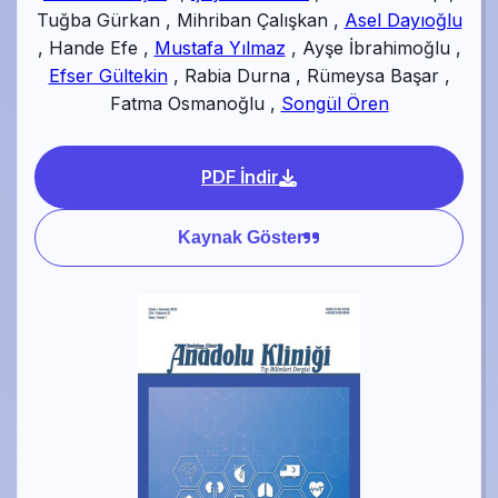
Tuğba Gürkan
,
Mihriban Çalışkan
,
Asel Dayıoğlu
,
Hande Efe
,
Mustafa Yılmaz
,
Ayşe İbrahimoğlu
,
Efser Gültekin
,
Rabia Durna
,
Rümeysa Başar
,
Fatma Osmanoğlu
,
Songül Ören
PDF İndir
Kaynak Göster