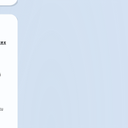
tex
i
ku