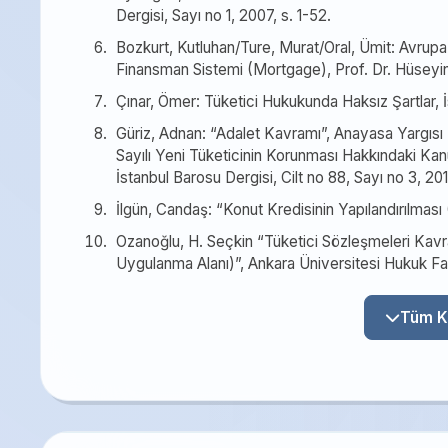
Dergisi, Sayı no 1, 2007, s. 1-52.
Bozkurt, Kutluhan/Ture, Murat/Oral, Ümit: Avrupa
Finansman Sistemi (Mortgage), Prof. Dr. Hüseyi
Çınar, Ömer: Tüketici Hukukunda Haksız Şartlar, 
Güriz, Adnan: “Adalet Kavramı”, Anayasa Yargısı D
Sayılı Yeni Tüketicinin Korunması Hakkındaki Kanu
İstanbul Barosu Dergisi, Cilt no 88, Sayı no 3, 201
İlgün, Candaş: “Konut Kredisinin Yapılandırılma
Ozanoğlu, H. Seçkin “Tüketici Sözleşmeleri Kav
Uygulanma Alanı)”, Ankara Üniversitesi Hukuk Fakül