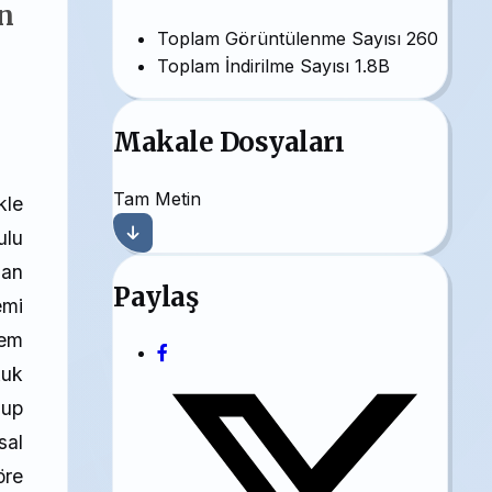
n
Toplam Görüntülenme Sayısı
260
Toplam İndirilme Sayısı
1.8B
Makale Dosyaları
Tam Metin
kle
ulu
dan
Paylaş
emi
lem
kuk
lup
sal
öre