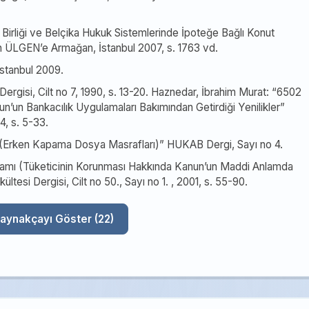
 Birliği ve Belçika Hukuk Sistemlerinde İpoteğe Bağlı Konut
n ÜLGEN’e Armağan, İstanbul 2007, s. 1763 vd.
İstanbul 2009.
ergisi, Cilt no 7, 1990, s. 13-20. Haznedar, İbrahim Murat: “6502
n’un Bankacılık Uygulamaları Bakımından Getirdiği Yenilikler”
4, s. 5-33.
sı (Erken Kapama Dosya Masrafları)” HUKAB Dergi, Sayı no 4.
ramı (Tüketicinin Korunması Hakkında Kanun’un Maddi Anlamda
tesi Dergisi, Cilt no 50., Sayı no 1. , 2001, s. 55-90.
Tüm Kaynakçayı Göster (22)