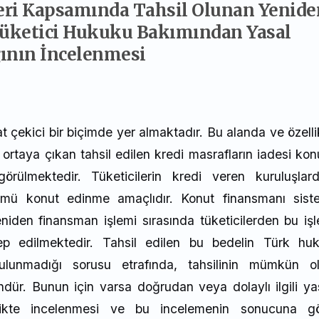
ri Kapsamında Tahsil Olunan Yenide
Tüketici Hukuku Bakımından Yasal
ının İncelenmesi
çekici bir biçimde yer almaktadır. Bu alanda ve özelli
a ortaya çıkan tahsil edilen kredi masrafların iadesi kon
görülmektedir. Tüketicilerin kredi veren kuruluşlar
lümü konut edinme amaçlıdır. Konut finansmanı sist
eniden finansman işlemi sırasında tüketicilerden bu iş
lep edilmektedir. Tahsil edilen bu bedelin Türk hu
lunmadığı sorusu etrafında, tahsilinin mümkün o
ür. Bunun için varsa doğrudan veya dolaylı ilgili ya
birlikte incelenmesi ve bu incelemenin sonucuna g