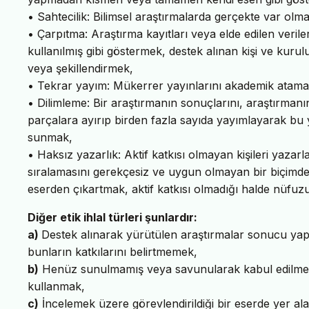
• Sahtecilik: Bilimsel araştırmalarda gerçekte var olma
• Çarpıtma: Araştırma kayıtları veya elde edilen veril
kullanılmış gibi göstermek, destek alınan kişi ve kuru
veya şekillendirmek,
• Tekrar yayım: Mükerrer yayınlarını akademik atama
• Dilimleme: Bir araştırmanın sonuçlarını, araştırm
parçalara ayırıp birden fazla sayıda yayımlayarak bu
sunmak,
• Haksız yazarlık: Aktif katkısı olmayan kişileri yazar
sıralamasını gerekçesiz ve uygun olmayan bir biçimde de
eserden çıkartmak, aktif katkısı olmadığı halde nüfuzu
Diğer etik ihlal türleri şunlardır:
a)
Destek alınarak yürütülen araştırmalar sonucu yapı
bunların katkılarını belirtmemek,
b)
Henüz sunulmamış veya savunularak kabul edilmemiş
kullanmak,
c)
İncelemek üzere görevlendirildiği bir eserde yer ala