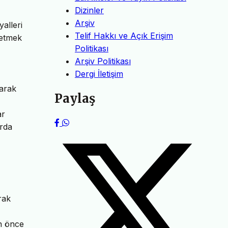
Dizinler
Arşiv
alleri
Telif Hakkı ve Açık Erişim
 etmek
Politikası
Arşiv Politikası
Dergi İletişim
larak
Paylaş
ar
arda
rak
an önce