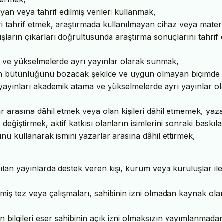
yan veya tahrif edilmiş verileri kullanmak,
eri tahrif etmek, araştırmada kullanılmayan cihaz veya matery
luşların çıkarları doğrultusunda araştırma sonuçlarını tahrif
 ve yükselmelerde ayrı yayınlar olarak sunmak,
anın bütünlüğünü bozacak şekilde ve uygun olmayan biçimde
 yayınları akademik atama ve yükselmelerde ayrı yayınlar o
lar arasına dâhil etmek veya olan kişileri dâhil etmemek, yaz
ğiştirmek, aktif katkısı olanların isimlerini sonraki baskıl
nu kullanarak ismini yazarlar arasına dâhil ettirmek,
lan yayınlarda destek veren kişi, kurum veya kuruluşlar ile
 tez veya çalışmaları, sahibinin izni olmadan kaynak ola
n bilgileri eser sahibinin açık izni olmaksızın yayımlanmad