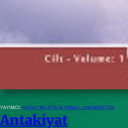
YAYIMCI:
HATAY MUSTAFA KEMAL ÜNİVERSİTESİ
Antakiyat