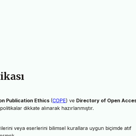
tikası
n Publication Ethics
(
COPE
) ve
Directory of Open Acce
olitikalar dikkate alınarak hazırlanmıştır.
rilerini veya eserlerini bilimsel kurallara uygun biçimde atıf
termek,