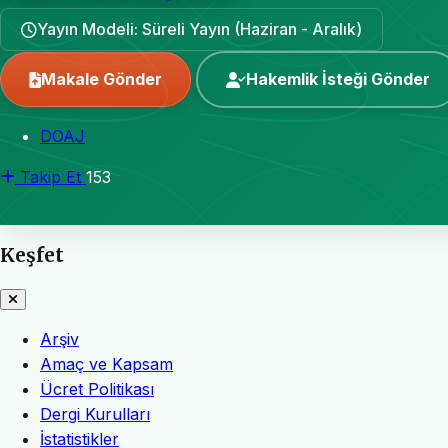
Yayın Modeli: Süreli Yayın (Haziran - Aralık)
Makale Gönder
Hakemlik İsteği Gönder
DOAJ
Takip Et
153
Keşfet
Arşiv
Amaç ve Kapsam
Ücret Politikası
Dergi Kurulları
İstatistikler