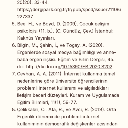
20(20), 33-44.
https://dergipark.org.tr/tr/pub/spcd/issue/21108/
227337
Bee, H., ve Boyd, D. (2009). Çocuk gelişim
psikolojisi (11. b.). (O. Gündüz, Çev.) İstanbul:
Kaknüs Yayınları.
Bilgin, M., Şahin, İ., ve Togay, A. (2020).
Ergenlerde sosyal medya bağımlılığı ve anne-
baba ergen ilişkisi. Eğitim ve Bilim Dergisi, 45.
doi: http://dx.doi.org/
10.15390/EB.2020.8202
Ceyhan, A. A. (2011). İnternet kullanma temel
nedenlerine göre üniversite öğrencilerinin
problemli internet kullanımı ve algıladıkları
iletişim beceri düzeyleri. Kuram ve Uygulamada
Eğitim Bilimleri, 11(1), 59-77.
Çelikkaleli, Ö., Ata, R., ve Avcı, R. (2018). Orta
Ergenlik döneminde problemli internet
kullanımının demografik değişkenler açısından