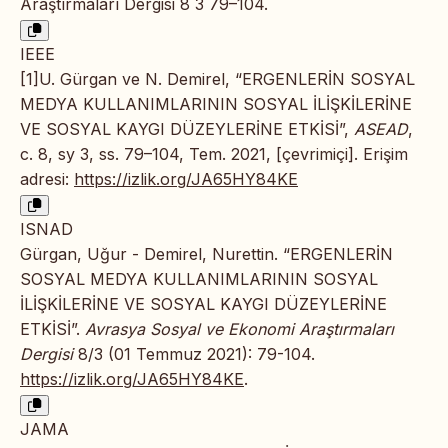
Araştırmaları Dergisi 8 3 79–104.
IEEE
[1]U. Gürgan ve N. Demirel, “ERGENLERİN SOSYAL
MEDYA KULLANIMLARININ SOSYAL İLİŞKİLERİNE
VE SOSYAL KAYGI DÜZEYLERİNE ETKİSİ”,
ASEAD
,
c. 8, sy 3, ss. 79–104, Tem. 2021, [çevrimiçi]. Erişim
adresi:
https://izlik.org/JA65HY84KE
ISNAD
Gürgan, Uğur - Demirel, Nurettin. “ERGENLERİN
SOSYAL MEDYA KULLANIMLARININ SOSYAL
İLİŞKİLERİNE VE SOSYAL KAYGI DÜZEYLERİNE
ETKİSİ”.
Avrasya Sosyal ve Ekonomi Araştırmaları
Dergisi
8/3 (01 Temmuz 2021): 79-104.
https://izlik.org/JA65HY84KE
.
JAMA