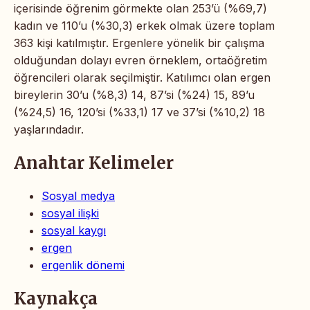
içerisinde öğrenim görmekte olan 253’ü (%69,7)
kadın ve 110’u (%30,3) erkek olmak üzere toplam
363 kişi katılmıştır. Ergenlere yönelik bir çalışma
olduğundan dolayı evren örneklem, ortaöğretim
öğrencileri olarak seçilmiştir. Katılımcı olan ergen
bireylerin 30’u (%8,3) 14, 87’si (%24) 15, 89’u
(%24,5) 16, 120’si (%33,1) 17 ve 37’si (%10,2) 18
yaşlarındadır.
Anahtar Kelimeler
Sosyal medya
sosyal ilişki
sosyal kaygı
ergen
ergenlik dönemi
Kaynakça