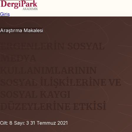
Giriş
Araştırma Makalesi
ERGENLERİN SOSYAL
MEDYA
KULLANIMLARININ
SOSYAL İLİŞKİLERİNE VE
SOSYAL KAYGI
DÜZEYLERİNE ETKİSİ
Cilt: 8
Sayı: 3
31 Temmuz 2021