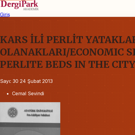
Giriş
KARS İLİ PERLİT YATAKL
OLANAKLARI/ECONOMIC SI
PERLITE BEDS IN THE CIT
Sayı: 30
24 Şubat 2013
Cemal Sevindi