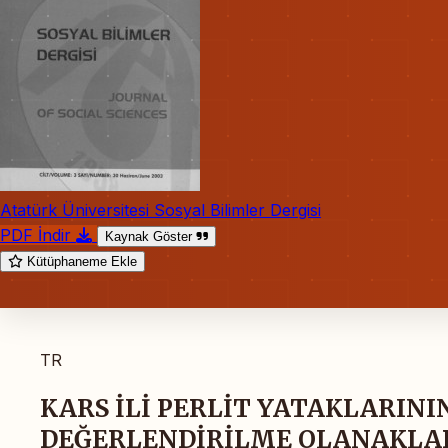
Atatürk Üniversitesi Sosyal Bilimler Dergisi
PDF İndir
Kaynak Göster
Kütüphaneme Ekle
TR
KARS İLİ PERLİT YATAKLARIN
DEĞERLENDİRİLME OLANAKLAR