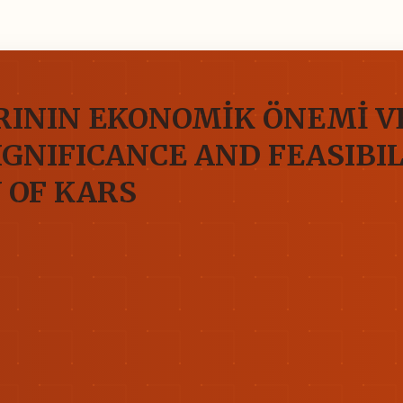
ARININ EKONOMİK ÖNEMİ 
GNIFICANCE AND FEASIBIL
Y OF KARS