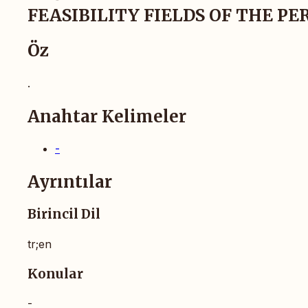
FEASIBILITY FIELDS OF THE PE
Öz
.
Anahtar Kelimeler
-
Ayrıntılar
Birincil Dil
tr;en
Konular
-