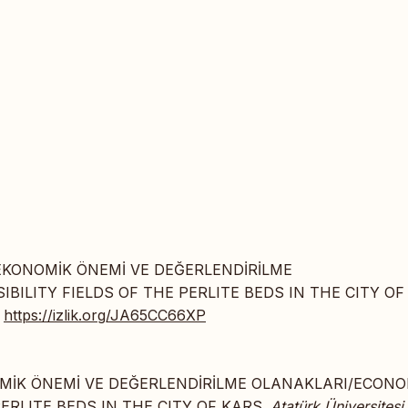
NIN EKONOMİK ÖNEMİ VE DEĞERLENDİRİLME
ILITY FIELDS OF THE PERLITE BEDS IN THE CITY OF
.
https://izlik.org/JA65CC66XP
KONOMİK ÖNEMİ VE DEĞERLENDİRİLME OLANAKLARI/ECON
PERLITE BEDS IN THE CITY OF KARS.
Atatürk Üniversitesi