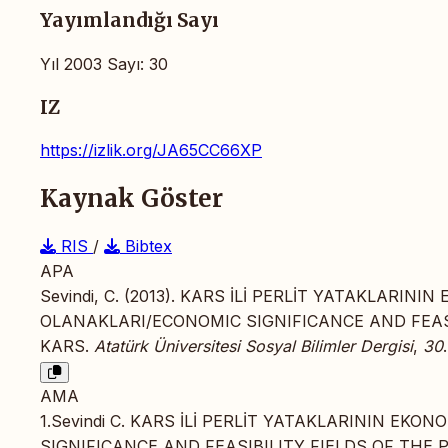
Yayımlandığı Sayı
Yıl 2003 Sayı: 30
IZ
https://izlik.org/JA65CC66XP
Kaynak Göster
RIS
/
Bibtex
APA
Sevindi, C. (2013). KARS İLİ PERLİT YATAKLARI
OLANAKLARI/ECONOMIC SIGNIFICANCE AND FEASIB
KARS.
Atatürk Üniversitesi Sosyal Bilimler Dergisi
,
30
AMA
1.Sevindi C. KARS İLİ PERLİT YATAKLARININ E
SIGNIFICANCE AND FEASIBILITY FIELDS OF THE 