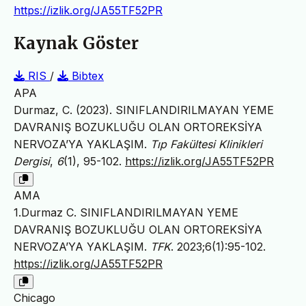
https://izlik.org/JA55TF52PR
Kaynak Göster
RIS
/
Bibtex
APA
Durmaz, C. (2023). SINIFLANDIRILMAYAN YEME
DAVRANIŞ BOZUKLUĞU OLAN ORTOREKSİYA
NERVOZA’YA YAKLAŞIM.
Tıp Fakültesi Klinikleri
Dergisi
,
6
(1), 95-102.
https://izlik.org/JA55TF52PR
AMA
1.Durmaz C. SINIFLANDIRILMAYAN YEME
DAVRANIŞ BOZUKLUĞU OLAN ORTOREKSİYA
NERVOZA’YA YAKLAŞIM.
TFK
. 2023;6(1):95-102.
https://izlik.org/JA55TF52PR
Chicago