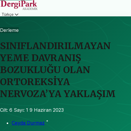
Türkçe
Giriş
Derleme
SINIFLANDIRILMAYAN
YEME DAVRANIŞ
BOZUKLUĞU OLAN
ORTOREKSİYA
NERVOZA’YA YAKLAŞIM
Cilt: 6
Sayı: 1
9 Haziran 2023
*
Ceyda Durmaz