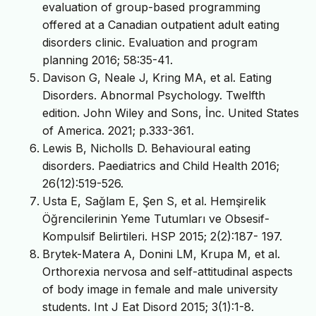
evaluation of group-based programming
offered at a Canadian outpatient adult eating
disorders clinic. Evaluation and program
planning 2016; 58:35-41.
Davison G, Neale J, Kring MA, et al. Eating
Disorders. Abnormal Psychology. Twelfth
edition. John Wiley and Sons, İnc. United States
of America. 2021; p.333-361.
Lewis B, Nicholls D. Behavioural eating
disorders. Paediatrics and Child Health 2016;
26(12):519-526.
Usta E, Sağlam E, Şen S, et al. Hemşirelik
Öğrencilerinin Yeme Tutumları ve Obsesif-
Kompulsif Belirtileri. HSP 2015; 2(2):187- 197.
Brytek-Matera A, Donini LM, Krupa M, et al.
Orthorexia nervosa and self-attitudinal aspects
of body image in female and male university
students. Int J Eat Disord 2015; 3(1):1-8.