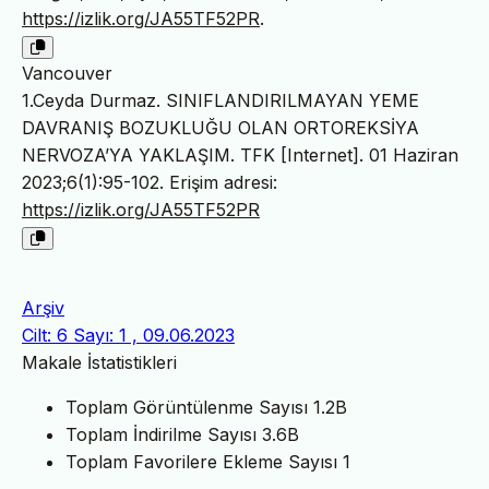
https://izlik.org/JA55TF52PR
.
Vancouver
1.Ceyda Durmaz. SINIFLANDIRILMAYAN YEME
DAVRANIŞ BOZUKLUĞU OLAN ORTOREKSİYA
NERVOZA’YA YAKLAŞIM. TFK [Internet]. 01 Haziran
2023;6(1):95-102. Erişim adresi:
https://izlik.org/JA55TF52PR
Arşiv
Cilt: 6 Sayı: 1 , 09.06.2023
Makale İstatistikleri
Toplam Görüntülenme Sayısı
1.2B
Toplam İndirilme Sayısı
3.6B
Toplam Favorilere Ekleme Sayısı
1