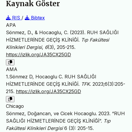
Kaynak Göster
RIS
/
Bibtex
APA
Sönmez, D., & Hocaoglu, C. (2023). RUH SAĞLIĞI
HİZMETLERİNDE GEÇİŞ KLİNİĞİ.
Tıp Fakültesi
Klinikleri Dergisi
,
6
(3), 205-215.
https://izlik.org/JA35CX25GD
AMA
1.Sönmez D, Hocaoglu C. RUH SAĞLIĞI
HİZMETLERİNDE GEÇİŞ KLİNİĞİ.
TFK
. 2023;6(3):205-
215.
https://izlik.org/JA35CX25GD
Chicago
Sönmez, Doğancan, ve Cicek Hocaoglu. 2023. “RUH
SAĞLIĞI HİZMETLERİNDE GEÇİŞ KLİNİĞİ”.
Tıp
Fakültesi Klinikleri Dergisi
6 (3): 205-15.