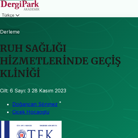
Türkçe
Giriş
Derleme
RUH SAĞLIĞI
HİZMETLERİNDE GEÇİŞ
KLİNİĞİ
Cilt: 6
Sayı: 3
28 Kasım 2023
*
Doğancan Sönmez
Cicek Hocaoglu