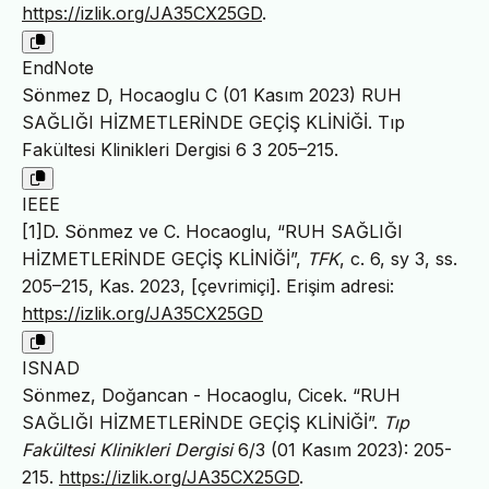
https://izlik.org/JA35CX25GD
.
EndNote
Sönmez D, Hocaoglu C (01 Kasım 2023) RUH
SAĞLIĞI HİZMETLERİNDE GEÇİŞ KLİNİĞİ. Tıp
Fakültesi Klinikleri Dergisi 6 3 205–215.
IEEE
[1]D. Sönmez ve C. Hocaoglu, “RUH SAĞLIĞI
HİZMETLERİNDE GEÇİŞ KLİNİĞİ”,
TFK
, c. 6, sy 3, ss.
205–215, Kas. 2023, [çevrimiçi]. Erişim adresi:
https://izlik.org/JA35CX25GD
ISNAD
Sönmez, Doğancan - Hocaoglu, Cicek. “RUH
SAĞLIĞI HİZMETLERİNDE GEÇİŞ KLİNİĞİ”.
Tıp
Fakültesi Klinikleri Dergisi
6/3 (01 Kasım 2023): 205-
215.
https://izlik.org/JA35CX25GD
.