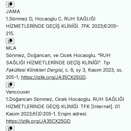
JAMA
1.Sönmez D, Hocaoglu C. RUH SAĞLIĞI
HİZMETLERİNDE GEÇİŞ KLİNİĞİ.
TFK
. 2023;6:205–
215.
MLA
Sönmez, Doğancan, ve Cicek Hocaoglu. “RUH
SAĞLIĞI HİZMETLERİNDE GEÇİŞ KLİNİĞİ”.
Tıp
Fakültesi Klinikleri Dergisi
, c. 6, sy 3, Kasım 2023, ss.
205-1,
https://izlik.org/JA35CX25GD
.
Vancouver
1.Doğancan Sönmez, Cicek Hocaoglu. RUH SAĞLIĞI
HİZMETLERİNDE GEÇİŞ KLİNİĞİ. TFK [Internet]. 01
Kasım 2023;6(3):205-1. Erişim adresi:
https://izlik.org/JA35CX25GD